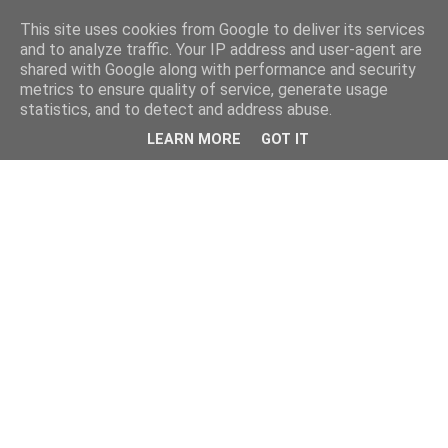
This site uses cookies from Google to deliver its services
and to analyze traffic. Your IP address and user-agent are
shared with Google along with performance and security
metrics to ensure quality of service, generate usage
statistics, and to detect and address abuse.
LEARN MORE
GOT IT