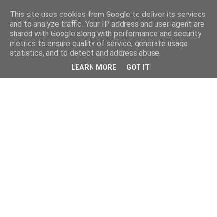
This site uses cookies from Google to deliver its services
and to analyze traffic. Your IP address and user-agent are
shared with Google along with performance and security
metrics to ensure quality of service, generate usage
statistics, and to detect and address abuse.
LEARN MORE
GOT IT