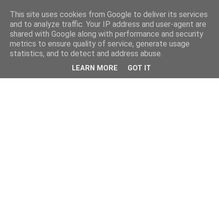
This site uses cookies from Google to deliver its services
and to analyze traffic. Your IP address and user-agent are
shared with Google along with performance and security
metrics to ensure quality of service, generate usage
statistics, and to detect and address abuse.
LEARN MORE
GOT IT