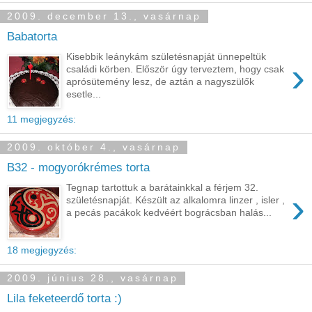
2009. december 13., vasárnap
Babatorta
Kisebbik leánykám születésnapját ünnepeltük
›
családi körben. Először úgy terveztem, hogy csak
aprósütemény lesz, de aztán a nagyszülők
esetle...
11 megjegyzés:
2009. október 4., vasárnap
B32 - mogyorókrémes torta
Tegnap tartottuk a barátainkkal a férjem 32.
›
születésnapját. Készült az alkalomra linzer , isler ,
a pecás pacákok kedvéért bográcsban halás...
18 megjegyzés:
2009. június 28., vasárnap
Lila feketeerdő torta :)