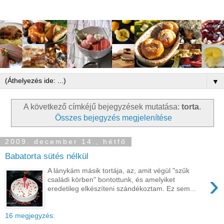
▼
A következő címkéjű bejegyzések mutatása:
torta
.
Összes bejegyzés megjelenítése
2009. december 14., hétfő
Babatorta sütés nélkül
A lánykám másik tortája, az, amit végül "szűk
›
családi körben" bontottunk, és amelyiket
eredetileg elkészíteni szándékoztam. Ez sem...
16 megjegyzés: