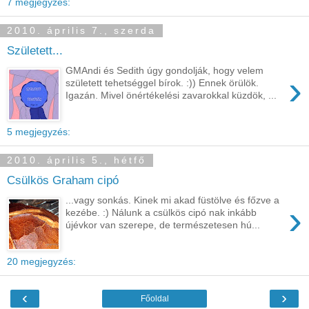
7 megjegyzés:
2010. április 7., szerda
Született...
GMAndi és Sedith úgy gondolják, hogy velem
›
született tehetséggel bírok. :)) Ennek örülök.
Igazán. Mivel önértékelési zavarokkal küzdök, ...
5 megjegyzés:
2010. április 5., hétfő
Csülkös Graham cipó
...vagy sonkás. Kinek mi akad füstölve és főzve a
›
kezébe. :) Nálunk a csülkös cipó nak inkább
újévkor van szerepe, de természetesen hú...
20 megjegyzés:
‹
›
Főoldal