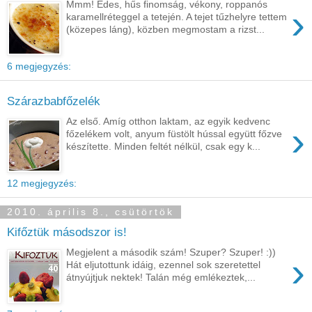
Mmm! Édes, hűs finomság, vékony, roppanós
›
karamellréteggel a tetején. A tejet tűzhelyre tettem
(közepes láng), közben megmostam a rizst...
6 megjegyzés:
Szárazbabfőzelék
Az első. Amíg otthon laktam, az egyik kedvenc
›
főzelékem volt, anyum füstölt hússal együtt főzve
készítette. Minden feltét nélkül, csak egy k...
12 megjegyzés:
2010. április 8., csütörtök
Kifőztük másodszor is!
Megjelent a második szám! Szuper? Szuper! :))
›
Hát eljutottunk idáig, ezennel sok szeretettel
átnyújtjuk nektek! Talán még emlékeztek,...