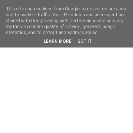
This site uses cookies from Google to deliver its services
and to analyze traffic. Your IP address and user-agent are
shared with Google along with performance and security
metrics to ensure quality of service, generate usage
statistics, and to detect and address abuse.
LEARN MORE
GOT IT