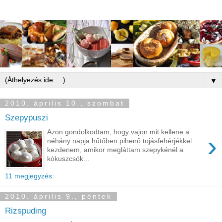
▼
2010. április 10., szombat
Szepypuszi
Azon gondolkodtam, hogy vajon mit kellene a
›
néhány napja hűtőben pihenő tojásfehérjékkel
kezdenem, amikor megláttam szepykénél a
kókuszcsók...
11 megjegyzés:
2010. április 9., péntek
Rizspuding