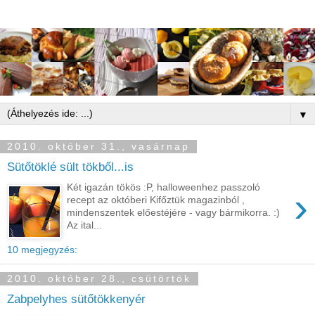
▼
2010. október 31., vasárnap
Sütőtöklé sült tökből...is
Két igazán tökös :P, halloweenhez passzoló
›
recept az októberi Kifőztük magazinból ,
mindenszentek előestéjére - vagy bármikorra. :)
Az ital...
10 megjegyzés:
2010. október 28., csütörtök
Zabpelyhes sütőtökkenyér