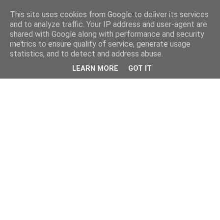
This site uses cookies from Google to deliver its services
and to analyze traffic. Your IP address and user-agent are
shared with Google along with performance and security
metrics to ensure quality of service, generate usage
statistics, and to detect and address abuse.
LEARN MORE
GOT IT