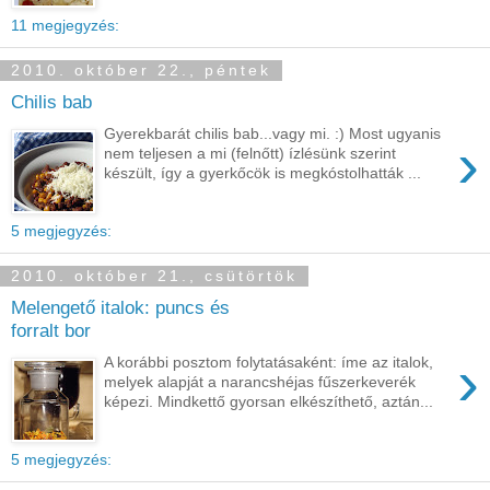
11 megjegyzés:
2010. október 22., péntek
Chilis bab
Gyerekbarát chilis bab...vagy mi. :) Most ugyanis
›
nem teljesen a mi (felnőtt) ízlésünk szerint
készült, így a gyerkőcök is megkóstolhatták ...
5 megjegyzés:
2010. október 21., csütörtök
Melengető italok: puncs és
forralt bor
›
A korábbi posztom folytatásaként: íme az italok,
melyek alapját a narancshéjas fűszerkeverék
képezi. Mindkettő gyorsan elkészíthető, aztán...
5 megjegyzés: