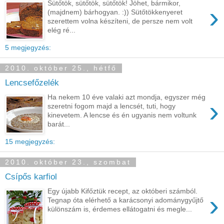
Sütőtök, sütőtök, sütőtök! Jöhet, bármikor,
›
(majdnem) bárhogyan. :)) Sütőtökkenyeret
szerettem volna készíteni, de persze nem volt
elég ré...
5 megjegyzés:
2010. október 25., hétfő
Lencsefőzelék
Ha nekem 10 éve valaki azt mondja, egyszer még
›
szeretni fogom majd a lencsét, tuti, hogy
kinevetem. A lencse és én ugyanis nem voltunk
barát...
15 megjegyzés:
2010. október 23., szombat
Csípős karfiol
Egy újabb Kifőztük recept, az októberi számból.
›
Tegnap óta elérhető a karácsonyi adománygyűjtő
különszám is, érdemes ellátogatni és megle...