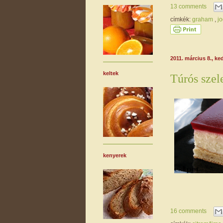
13 comments
címkék:
graham
,
jo
2011. március 8., ke
keltek
Túrós szel
kenyerek
16 comments