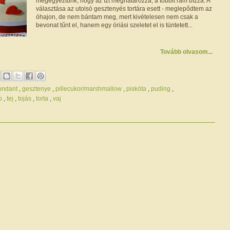
megegyeztünk, hogy az ízt meghatározza, a többit rám bízza. A
választása az utolsó gesztenyés tortára esett - meglepődtem az
óhajon, de nem bántam meg, mert kivételesen nem csak a
bevonat tűnt el, hanem egy óriási szeletet el is tüntetett...
Tovább olvasom...
ondant
,
gesztenye
,
pillecukor/marshmallow
,
piskóta
,
puding
,
ap
,
tej
,
tojás
,
torta
,
vaj