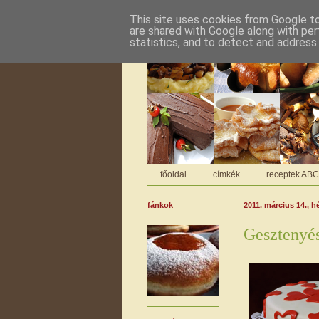
This site uses cookies from Google to 
are shared with Google along with per
statistics, and to detect and address
főoldal
címkék
receptek AB
fánkok
2011. március 14., h
Gesztenyés