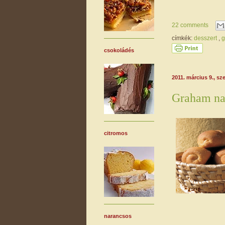
22 comments
címkék:
desszert
,
g
csokoládés
2011. március 9., sz
Graham na
citromos
narancsos