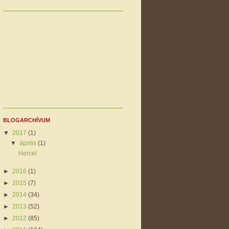
BLOGARCHÍVUM
▼
2017
(1)
▼
április
(1)
Hercel
►
2016
(1)
►
2015
(7)
►
2014
(34)
►
2013
(52)
►
2012
(85)