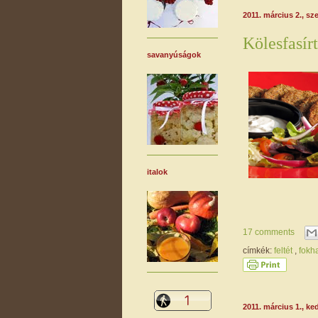
2011. március 2., sz
Kölesfasírt
savanyúságok
italok
17 comments
címkék:
feltét
,
fok
2011. március 1., ke