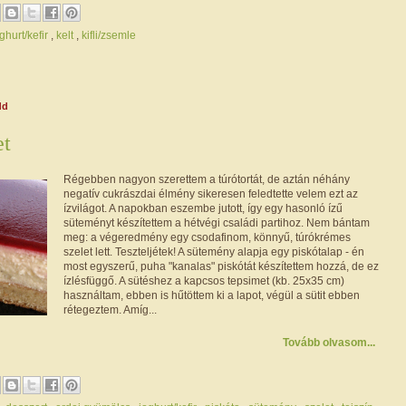
ghurt/kefir
,
kelt
,
kifli/zsemle
dd
et
Régebben nagyon szerettem a túrótortát, de aztán néhány
negatív cukrászdai élmény sikeresen feledtette velem ezt az
ízvilágot. A napokban eszembe jutott, így egy hasonló ízű
süteményt készítettem a hétvégi családi partihoz. Nem bántam
meg: a végeredmény egy csodafinom, könnyű, túrókrémes
szelet lett. Teszteljétek! A sütemény alapja egy piskótalap - én
most egyszerű, puha "kanalas" piskótát készítettem hozzá, de ez
ízlésfüggő. A sütéshez a kapcsos tepsimet (kb. 25x35 cm)
használtam, ebben is hűtöttem ki a lapot, végül a sütit ebben
rétegeztem. Amíg...
Tovább olvasom...