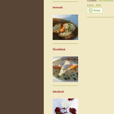
címkék:
citrom/lime
tojás
,
túró
levesek
főzelékek
lekvárok