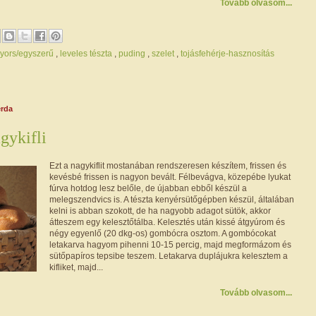
Tovább olvasom...
yors/egyszerű
,
leveles tészta
,
puding
,
szelet
,
tojásfehérje-hasznosítás
erda
gykifli
Ezt a nagykiflit mostanában rendszeresen készítem, frissen és
kevésbé frissen is nagyon bevált. Félbevágva, közepébe lyukat
fúrva hotdog lesz belőle, de újabban ebből készül a
melegszendvics is. A tészta kenyérsütőgépben készül, általában
kelni is abban szokott, de ha nagyobb adagot sütök, akkor
átteszem egy kelesztőtálba. Kelesztés után kissé átgyúrom és
négy egyenlő (20 dkg-os) gombócra osztom. A gombócokat
letakarva hagyom pihenni 10-15 percig, majd megformázom és
sütőpapíros tepsibe teszem. Letakarva duplájukra kelesztem a
kifliket, majd...
Tovább olvasom...