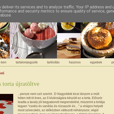
deliver its services and to analyze traffic. Your IP address and
formance and security metrics to ensure quality of service, ge
 abuse.
C-ben
tartalomjegyzék
tartósítás
hasznos
egyebek
pr
étfő
 torta újratöltve
...persze nem szó szerint. :D Nagyobbik kicsi lányom a múlt
héten lett öt éves, az ő kívánságára készült ez a torta. Először
leadta a tavaly jól begyakorolt megrendelést, miszerint a tortája
legyen "csokis és vaníliás és rózsaszín és ..." a virágos helyett
most szívecskés, ez időközben változott néhányszor, végül