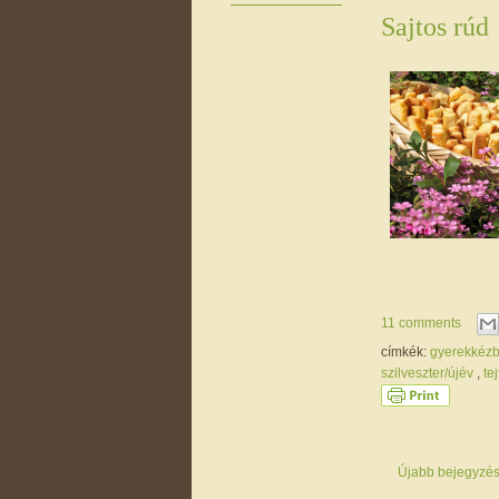
Sajtos rúd
11 comments
címkék:
gyerekkéz
szilveszter/újév
,
te
Újabb bejegyzé