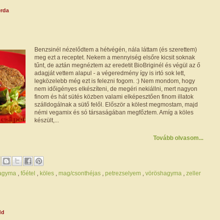
erda
Benzsinél nézelődtem a hétvégén, nála láttam (és szerettem)
meg ezt a receptet. Nekem a mennyiség elsőre kicsit soknak
tűnt, de aztán megnéztem az eredetit BioBriginél és végül az ő
adagját vettem alapul - a végeredmény így is irtó sok lett,
legközelebb még ezt is felezni fogom. :) Nem mondom, hogy
nem időigényes elkészíteni, de megéri nekiállni, mert nagyon
finom és hát sütés közben valami elképesztően finom illatok
szálldogálnak a sütő felől. Először a kölest megmostam, majd
némi vegamix és só társaságában megfőztem. Amíg a köles
készült,...
Tovább olvasom...
hagyma
,
főétel
,
köles
,
mag/csonthéjas
,
petrezselyem
,
vöröshagyma
,
zeller
dd