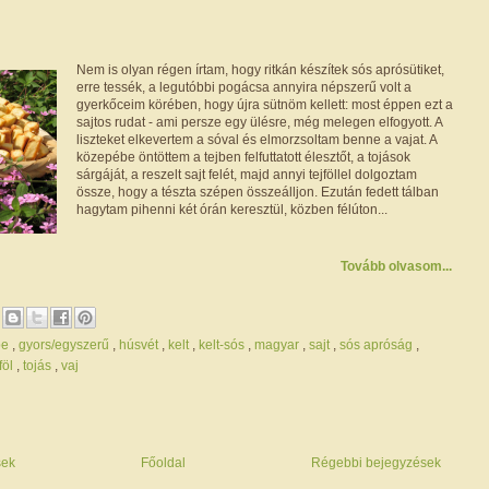
Nem is olyan régen írtam, hogy ritkán készítek sós aprósütiket,
erre tessék, a legutóbbi pogácsa annyira népszerű volt a
gyerkőceim körében, hogy újra sütnöm kellett: most éppen ezt a
sajtos rudat - ami persze egy ülésre, még melegen elfogyott. A
liszteket elkevertem a sóval és elmorzsoltam benne a vajat. A
közepébe öntöttem a tejben felfuttatott élesztőt, a tojások
sárgáját, a reszelt sajt felét, majd annyi tejföllel dolgoztam
össze, hogy a tészta szépen összeálljon. Ezután fedett tálban
hagytam pihenni két órán keresztül, közben félúton...
Tovább olvasom...
be
,
gyors/egyszerű
,
húsvét
,
kelt
,
kelt-sós
,
magyar
,
sajt
,
sós apróság
,
jföl
,
tojás
,
vaj
sek
Főoldal
Régebbi bejegyzések