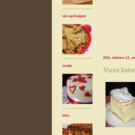
sós apróságok
2011. március 13., v
torták
Vizes kré
diós