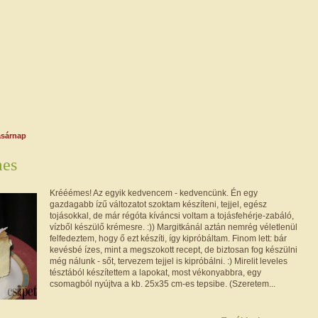
asárnap
mes
Krééémes! Az egyik kedvencem - kedvencünk. Én egy
gazdagabb ízű változatot szoktam készíteni, tejjel, egész
tojásokkal, de már régóta kíváncsi voltam a tojásfehérje-zabáló,
vízből készülő krémesre. :)) Margitkánál aztán nemrég véletlenül
felfedeztem, hogy ő ezt készíti, így kipróbáltam. Finom lett: bár
kevésbé ízes, mint a megszokott recept, de biztosan fog készülni
még nálunk - sőt, tervezem tejjel is kipróbálni. :) Mirelit leveles
tésztából készítettem a lapokat, most vékonyabbra, egy
csomagból nyújtva a kb. 25x35 cm-es tepsibe. (Szeretem...