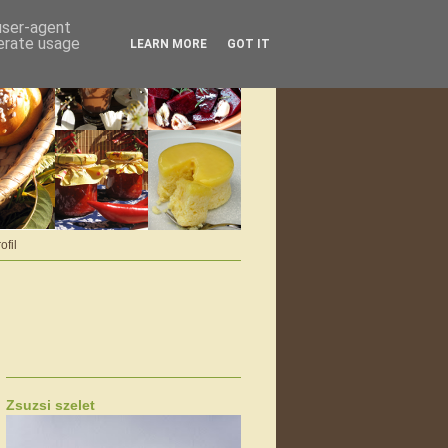
 user-agent
nerate usage
LEARN MORE
GOT IT
ofil
Zsuzsi szelet