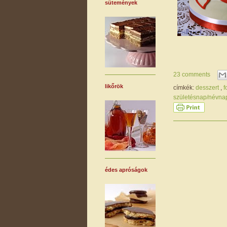
sütemények
23 comments
likőrök
címkék:
desszert
,
f
születésnap/névn
édes apróságok