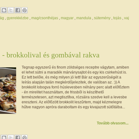
ság
,
gyerekkézbe
,
mag/csonthéjas
,
magyar
,
mandula
,
sütemény
,
tojás
,
vaj
 - brokkolival és gombával rakva
Tegnap egyszerű és finom zöldséges receptre vágytam, amiben
el lehet sütni a maradék márványsajtot és egy kis csirkehúst is.
Ez lett belőle, és még milyen jó lett! Bár az egyszerűségét a
leírás alapján talán megkérdőjelezitek, de valóban az. :)) A
brokkolit lobogva forró húslevesben néhány perc alatt előfőztem
- én mirelitet használtam, de frissből is készíthető
természetesen, azt megtisztítva, rózsáira szedve kell a levesbe
ereszteni. Az előfőzött brokkolit leszűrtem, majd kézmelegre
hűtve nagyon apróra daraboltam és egy kivajazott sütőtálba...
Tovább olvasom...