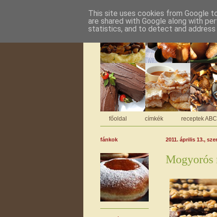
This site uses cookies from Google to 
are shared with Google along with per
statistics, and to detect and address
főoldal
címkék
receptek AB
fánkok
2011. április 13., sze
Mogyorós 