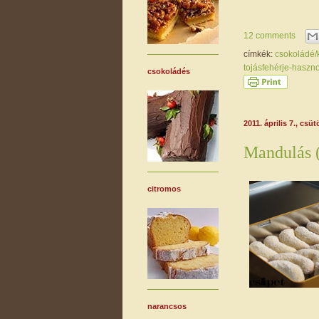
12 comments
címkék:
csokoládé
tojásfehérje-haszn
csokoládés
2011. április 7., csüt
Mandulás (
citromos
narancsos