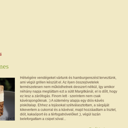
fő
mes
Hétvégére vendégeket vártunk és hamburgerezést terveztünk,
ami végül grillen készült el. Az ilyen összejövetelek
természetesen nem működhetnek desszert nélkül, így amikor
néhány napja megláttam ezt a sütit Margitkánál, el is dőlt, hogy
ez lesz a zárófogás. Finom lett - szerintem nem csak
kávérajongóknak. :) A sütemény alapja egy diós-kávés
piskótalap. Ehhez a tojásokat szétválasztottam, a sárgáját
kikevertem a cukorral és a kávéval, majd hozzáadtam a lisztet,
diót, kakaóport és a térfogatnövelőket ;), végül lazán
beleforgattam a csipet sóval...