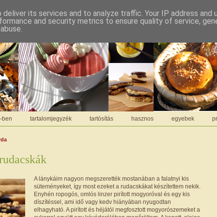
deliver its services and to analyze traffic. Your IP address and
formance and security metrics to ensure quality of service, ge
 abuse.
C-ben
tartalomjegyzék
tartósítás
hasznos
egyebek
pr
rda
rudacskák
A lánykáim nagyon megszerették mostanában a falatnyi kis
süteményeket, így most ezeket a rudacskákat készítettem nekik.
Enyhén ropogós, omlós linzer pirított mogyoróval és egy kis
díszítéssel, ami idő vagy kedv hiányában nyugodtan
elhagyható. A pirított és héjától megfosztott mogyorószemeket a