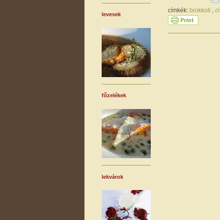
címkék:
brokkoli
,
c
levesek
főzelékek
lekvárok