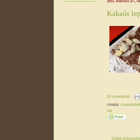
2011. március 27., v
Kakaós le
23 comments
címkék:
csokoládé
vaj
Újabb bejegyzé