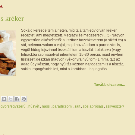
ek
s kréker
Sokáig keresgéltem a neten, míg találtam egy olyan kréker
receptet, ami megtetszett. Meglátni és megszeretni... :)) Nagyon
egyszerűen elkészíthető: a liszthez hozzákeverem (a sikért és) a
sót, belemorzsolom a vajat, majd hozzáadom a parmezánt is,
végül hideg tejszínnel összeállítom a tésztát. Letakarva (vagy
folpackba csomagolva) pihentetem 15-30 percig, majd enyhén
lisztezett deszkán (nagyon) vékonyra nyújtom (1 mm). (Ez az
adag úgy készült, hogy nyújtás közben hajtogattam is a tésztát,
sokkal ropogósabb lett, mint a korábban - hajtogatás...
Tovább olvasom...
,
gyors/egyszerű
,
húsvét
,
nass
,
paradicsom
,
sajt
,
sós apróság
,
szilveszter/