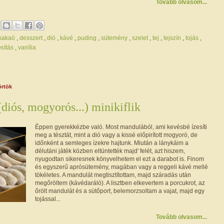
Tovább olvasom...
/kakaó
,
desszert
,
dió
,
kávé
,
puding
,
sütemény
,
szelet
,
tej
,
tejszín
,
tojás
,
osítás
,
vanília
örtök
diós, mogyorós...) minikiflik
Éppen gyerekkézbe való. Most mandulából, ami kevésbé ízesíti
meg a tésztát, mint a dió vagy a kissé előpirított mogyoró, de
időnként a semleges ízekre hajtunk. Miután a lánykáim a
délutáni játék közben eltüntették majd' felét, azt hiszem,
nyugodtan sikeresnek könyvelhetem el ezt a darabot is. Finom
és egyszerű aprósütemény, magában vagy a reggeli kávé mellé
tökéletes. A mandulát megtisztítottam, majd száradás után
megőröltem (kávédaráló). A lisztben elkevertem a porcukrot, az
őrölt mandulát és a sütőport, belemorzsoltam a vajat, majd egy
tojással...
Tovább olvasom...