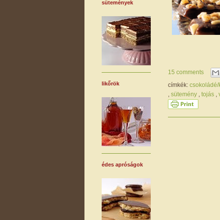
sütemények
15 comments
likőrök
címkék:
csokoládé
,
sütemény
,
tojás
,
édes apróságok