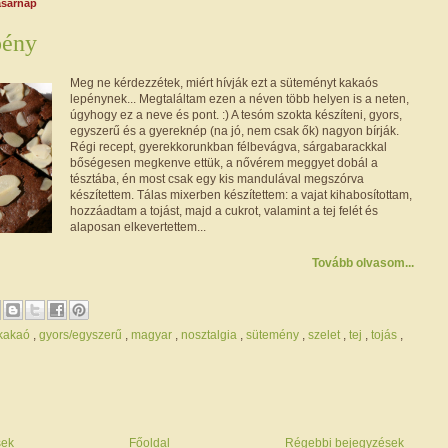
asárnap
pény
Meg ne kérdezzétek, miért hívják ezt a süteményt kakaós
lepénynek... Megtaláltam ezen a néven több helyen is a neten,
úgyhogy ez a neve és pont. :) A tesóm szokta készíteni, gyors,
egyszerű és a gyereknép (na jó, nem csak ők) nagyon bírják.
Régi recept, gyerekkorunkban félbevágva, sárgabarackkal
bőségesen megkenve ettük, a nővérem meggyet dobál a
tésztába, én most csak egy kis mandulával megszórva
készítettem. Tálas mixerben készítettem: a vajat kihabosítottam,
hozzáadtam a tojást, majd a cukrot, valamint a tej felét és
alaposan elkevertettem...
Tovább olvasom...
/kakaó
,
gyors/egyszerű
,
magyar
,
nosztalgia
,
sütemény
,
szelet
,
tej
,
tojás
,
sek
Főoldal
Régebbi bejegyzések