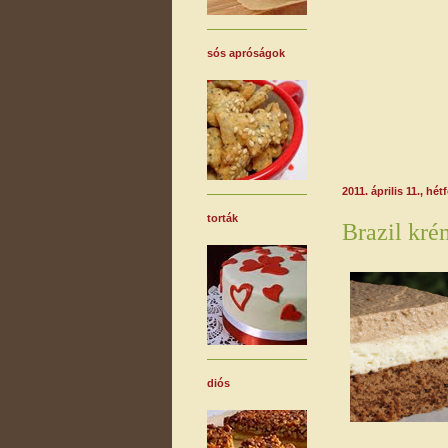
sós apróságok
2011. április 11., hét
torták
Brazil kré
diós