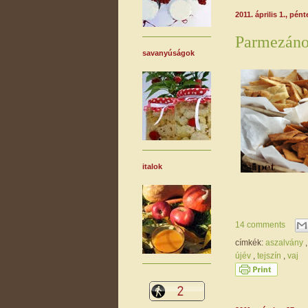
2011. április 1., pént
Parmezáno
savanyúságok
italok
14 comments
címkék:
aszalvány
újév
,
tejszín
,
vaj