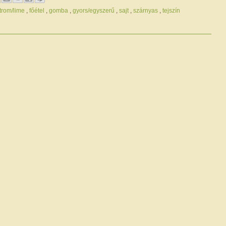
itrom/lime
,
főétel
,
gomba
,
gyors/egyszerű
,
sajt
,
szárnyas
,
tejszín