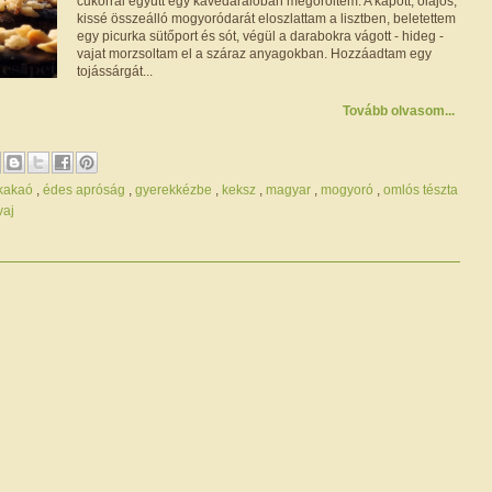
cukorral együtt egy kávédarálóban megőröltem. A kapott, olajos,
kissé összeálló mogyoródarát eloszlattam a lisztben, beletettem
egy picurka sütőport és sót, végül a darabokra vágott - hideg -
vajat morzsoltam el a száraz anyagokban. Hozzáadtam egy
tojássárgát...
Tovább olvasom...
/kakaó
,
édes apróság
,
gyerekkézbe
,
keksz
,
magyar
,
mogyoró
,
omlós tészta
vaj