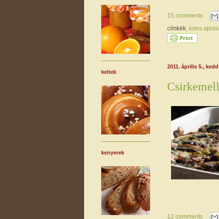
15 comments
címkék:
édes apró
2011. április 5., kedd
keltek
Csirkemell
kenyerek
12 comments