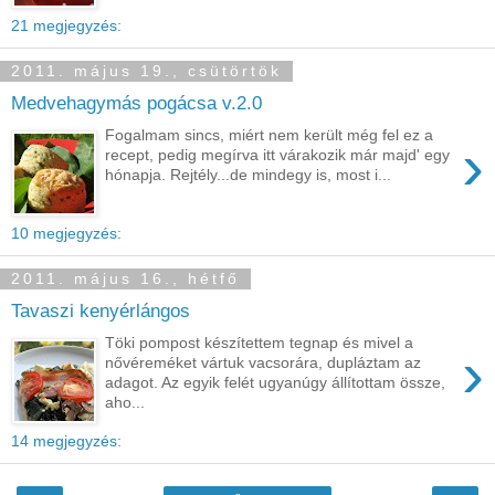
21 megjegyzés:
2011. május 19., csütörtök
Medvehagymás pogácsa v.2.0
Fogalmam sincs, miért nem került még fel ez a
›
recept, pedig megírva itt várakozik már majd' egy
hónapja. Rejtély...de mindegy is, most i...
10 megjegyzés:
2011. május 16., hétfő
Tavaszi kenyérlángos
Töki pompost készítettem tegnap és mivel a
›
nővéreméket vártuk vacsorára, dupláztam az
adagot. Az egyik felét ugyanúgy állítottam össze,
aho...
14 megjegyzés: