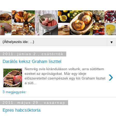
▼
2011. június 2., csütörtök
Darálós keksz Graham liszttel
Nemrég ovis kiránduláson voltunk, arra sütöttem
›
ezeket az apróságokat. Már egy ideje
előszeretettel csempészek egy kis Graham lisztet
a süti...
3 megjegyzés:
2011. május 29., vasárnap
Epres habcsóktorta