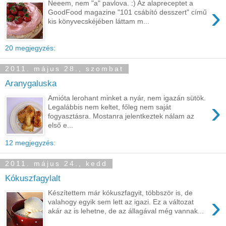
Neeem, nem "a" pavlova. :) Az alapreceptet a
›
GoodFood magazine "101 csábító desszert" című
kis könyvecskéjében láttam m...
20 megjegyzés:
2011. május 28., szombat
Aranygaluska
Amióta lerohant minket a nyár, nem igazán sütök.
›
Legalábbis nem keltet, főleg nem saját
fogyasztásra. Mostanra jelentkeztek nálam az
első e...
12 megjegyzés:
2011. május 24., kedd
Kókuszfagylalt
Készítettem már kókuszfagyit, többször is, de
›
valahogy egyik sem lett az igazi. Ez a változat
akár az is lehetne, de az állagával még vannak...