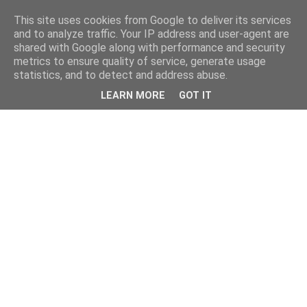
This site uses cookies from Google to deliver its services
and to analyze traffic. Your IP address and user-agent are
shared with Google along with performance and security
metrics to ensure quality of service, generate usage
statistics, and to detect and address abuse.
LEARN MORE
GOT IT