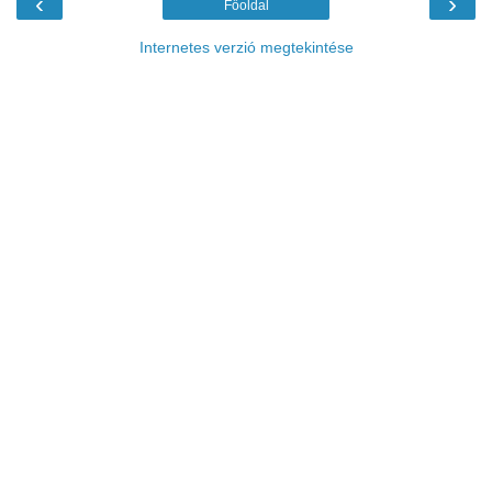
‹
›
Főoldal
Internetes verzió megtekintése