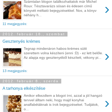
Számtalan blogon találkozhattatok már Michel
›
Roux: Tésztavarázs sósan és édesen című
könyvét méltató bejegyzésekkel. Nos, a könyv
néhány h...
11 megjegyzés:
2012. február 18., szombat
Gesztenyés krémes
Tegnap mindenáron habos-krémes sütit
›
szerettem volna készíteni (enni :D) - ez lett belőle.
Az alapja egy gesztenyéből készített, vékony pi...
13 megjegyzés:
2012. február 8., szerda
A tarhonya elkészítése
Amikor elkezdtem a blogot írni, azzal a jól hangzó
›
tervvel álltam neki, hogy majd konyhai
analfabétáknak is írok bejegyzéseket. Tudjátok,
o...