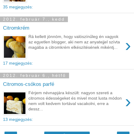
35 megjegyzés:
2012. február 7., kedd
Citromkrém
Rá kellett jönnöm, hogy valószínűleg én vagyok
›
az egyetlen blogger, aki nem az anyatejjel szívta
magába a citromkrém elkészítésének mikéntj...
17 megjegyzés:
2012. február 6., hétfő
Citromos-csókos parfé
Férjem névnapjára készült: nagyon szereti a
›
citromos édességeket és mivel most lusta módon
nem volt kedvem tortával vacakolni, erre a
dessz...
13 megjegyzés: