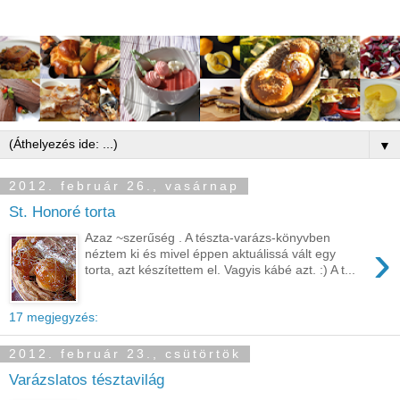
▼
2012. február 26., vasárnap
St. Honoré torta
Azaz ~szerűség . A tészta-varázs-könyvben
›
néztem ki és mivel éppen aktuálissá vált egy
torta, azt készítettem el. Vagyis kábé azt. :) A t...
17 megjegyzés:
2012. február 23., csütörtök
Varázslatos tésztavilág