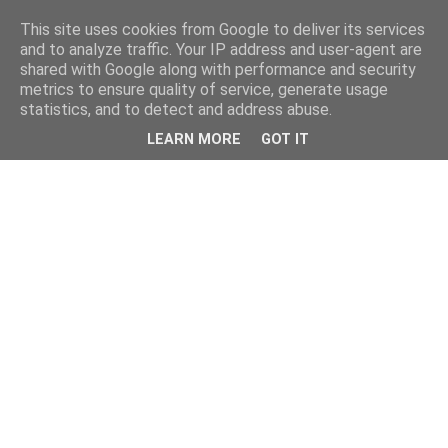
This site uses cookies from Google to deliver its services
and to analyze traffic. Your IP address and user-agent are
shared with Google along with performance and security
metrics to ensure quality of service, generate usage
statistics, and to detect and address abuse.
LEARN MORE
GOT IT