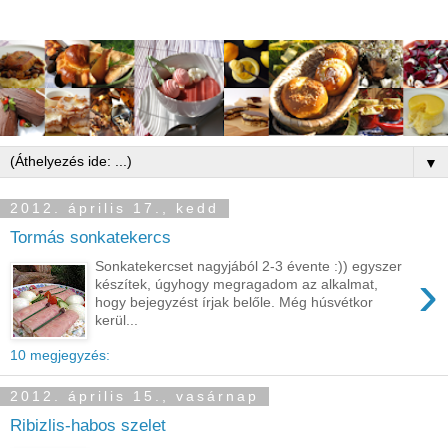
▼
2012. április 17., kedd
Tormás sonkatekercs
Sonkatekercset nagyjából 2-3 évente :)) egyszer
›
készítek, úgyhogy megragadom az alkalmat,
hogy bejegyzést írjak belőle. Még húsvétkor
kerül...
10 megjegyzés:
2012. április 15., vasárnap
Ribizlis-habos szelet