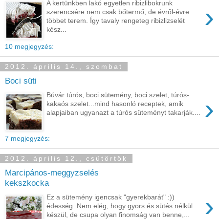
A kertünkben lakó egyetlen ribizlibokrunk
›
szerencsére nem csak bőtermő, de évről-évre
többet terem. Így tavaly rengeteg ribizlizselét
kész...
10 megjegyzés:
2012. április 14., szombat
Boci süti
Búvár túrós, boci sütemény, boci szelet, túrós-
›
kakaós szelet...mind hasonló receptek, amik
alapjaiban ugyanazt a túrós süteményt takarják....
7 megjegyzés:
2012. április 12., csütörtök
Marcipános-meggyzselés
kekszkocka
›
Ez a sütemény igencsak "gyerekbarát" :))
édesség. Nem elég, hogy gyors és sütés nélkül
készül, de csupa olyan finomság van benne,...