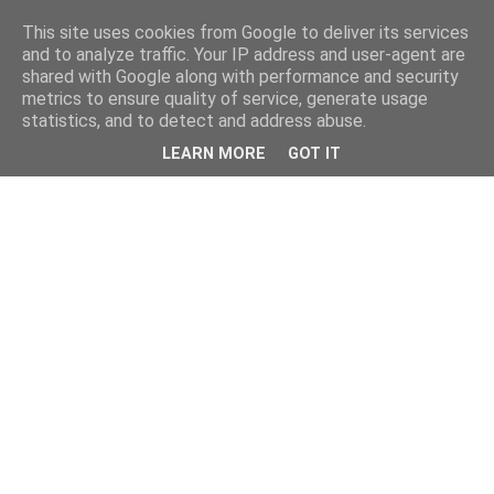
This site uses cookies from Google to deliver its services
and to analyze traffic. Your IP address and user-agent are
shared with Google along with performance and security
metrics to ensure quality of service, generate usage
statistics, and to detect and address abuse.
LEARN MORE
GOT IT