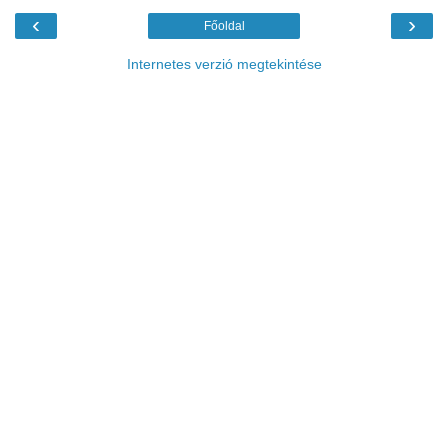
‹
›
Főoldal
Internetes verzió megtekintése