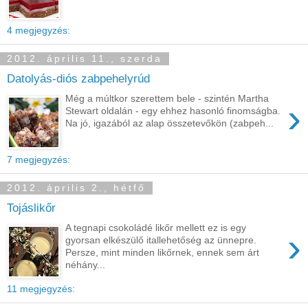
4 megjegyzés:
2012. április 11., szerda
Datolyás-diós zabpehelyrúd
Még a múltkor szerettem bele - szintén Martha
›
Stewart oldalán - egy ehhez hasonló finomságba.
Na jó, igazából az alap összetevőkön (zabpeh...
7 megjegyzés:
2012. április 2., hétfő
Tojáslikőr
A tegnapi csokoládé likőr mellett ez is egy
›
gyorsan elkészülő itallehetőség az ünnepre.
Persze, mint minden likőrnek, ennek sem árt
néhány...
11 megjegyzés: