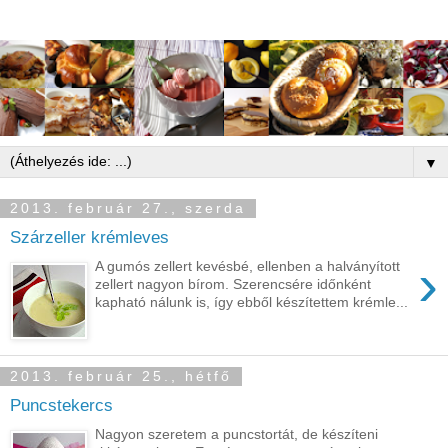
▼
2013. február 27., szerda
Szárzeller krémleves
›
A gumós zellert kevésbé, ellenben a halványított
zellert nagyon bírom. Szerencsére időnként
kapható nálunk is, így ebből készítettem krémle...
2013. február 25., hétfő
Puncstekercs
Nagyon szeretem a puncstortát, de készíteni