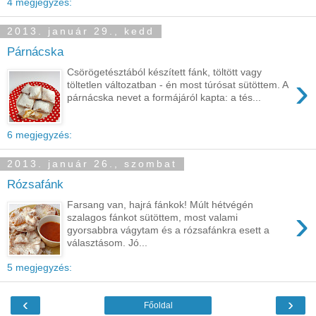
4 megjegyzés:
2013. január 29., kedd
Párnácska
Csörögetésztából készített fánk, töltött vagy
›
töltetlen változatban - én most túrósat sütöttem. A
párnácska nevet a formájáról kapta: a tés...
6 megjegyzés:
2013. január 26., szombat
Rózsafánk
Farsang van, hajrá fánkok! Múlt hétvégén
›
szalagos fánkot sütöttem, most valami
gyorsabbra vágytam és a rózsafánkra esett a
választásom. Jó...
5 megjegyzés:
‹
›
Főoldal