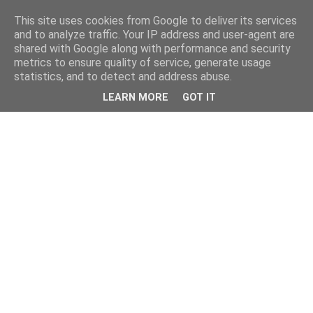
This site uses cookies from Google to deliver its services
and to analyze traffic. Your IP address and user-agent are
shared with Google along with performance and security
metrics to ensure quality of service, generate usage
statistics, and to detect and address abuse.
LEARN MORE
GOT IT