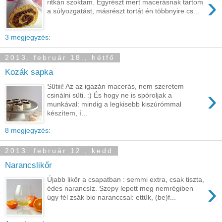
›
ritkán szoktam. Egyrészt mert macerásnak tartom
a súlyozgatást, másrészt tortát én többnyire cs...
3 megjegyzés:
2013. február 18., hétfő
Kozák sapka
Sütiii! Az az igazán macerás, nem szeretem
›
csinálni süti. :) És hogy ne is spóroljak a
munkával: mindig a legkisebb kiszúrómmal
készítem, í...
8 megjegyzés:
2013. február 12., kedd
Narancslikőr
Újabb likőr a csapatban : semmi extra, csak tiszta,
›
édes narancsíz. Szepy lepett meg nemrégiben
úgy fél zsák bio naranccsal: ettük, (be)f...