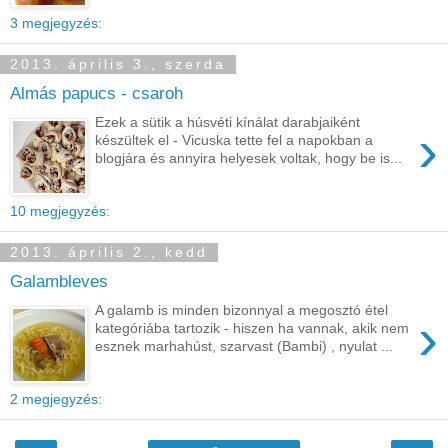
3 megjegyzés:
2013. április 3., szerda
Almás papucs - csaroh
Ezek a sütik a húsvéti kínálat darabjaiként
›
készültek el - Vicuska tette fel a napokban a
blogjára és annyira helyesek voltak, hogy be is...
10 megjegyzés:
2013. április 2., kedd
Galambleves
A galamb is minden bizonnyal a megosztó étel
›
kategóriába tartozik - hiszen ha vannak, akik nem
esznek marhahúst, szarvast (Bambi) , nyulat ...
2 megjegyzés: