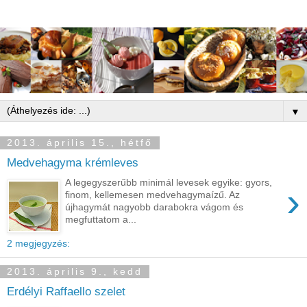
▼
2013. április 15., hétfő
Medvehagyma krémleves
A legegyszerűbb minimál levesek egyike: gyors,
›
finom, kellemesen medvehagymaízű. Az
újhagymát nagyobb darabokra vágom és
megfuttatom a...
2 megjegyzés:
2013. április 9., kedd
Erdélyi Raffaello szelet