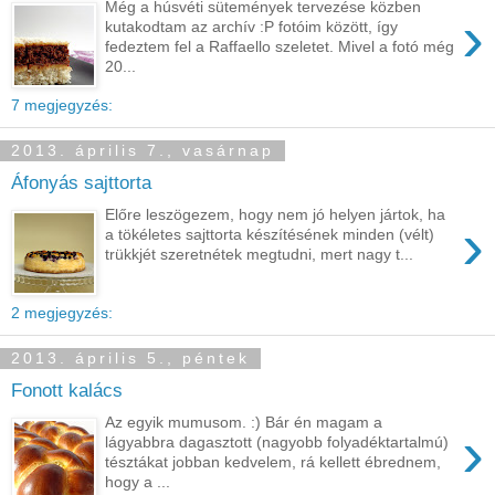
Még a húsvéti sütemények tervezése közben
›
kutakodtam az archív :P fotóim között, így
fedeztem fel a Raffaello szeletet. Mivel a fotó még
20...
7 megjegyzés:
2013. április 7., vasárnap
Áfonyás sajttorta
Előre leszögezem, hogy nem jó helyen jártok, ha
›
a tökéletes sajttorta készítésének minden (vélt)
trükkjét szeretnétek megtudni, mert nagy t...
2 megjegyzés:
2013. április 5., péntek
Fonott kalács
Az egyik mumusom. :) Bár én magam a
›
lágyabbra dagasztott (nagyobb folyadéktartalmú)
tésztákat jobban kedvelem, rá kellett ébrednem,
hogy a ...