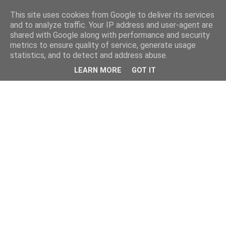
This site uses cookies from Google to deliver its services
and to analyze traffic. Your IP address and user-agent are
shared with Google along with performance and security
metrics to ensure quality of service, generate usage
statistics, and to detect and address abuse.
LEARN MORE
GOT IT