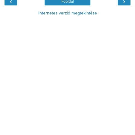
‹
›
Főoldal
Internetes verzió megtekintése