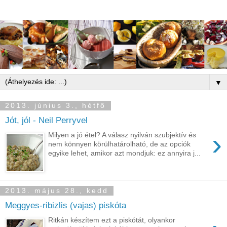
▼
2013. június 3., hétfő
Jót, jól - Neil Perryvel
›
Milyen a jó étel? A válasz nyilván szubjektív és
nem könnyen körülhatárolható, de az opciók
egyike lehet, amikor azt mondjuk: ez annyira j...
2013. május 28., kedd
Meggyes-ribizlis (vajas) piskóta
Ritkán készítem ezt a piskótát, olyankor