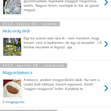
›
gyümölcsökkel, leginkább meggyel megszórva
sütöm. Nagyon finom, szeretjük is, bár az igazat
megval...
2013. május 22., szerda
Akácvirág likőr
›
Egy kis szünet után újra itt - nem mondom, hogy
frissen, nem is kipihenten, de egy új recepttel. :) A
fotókat nézzétek el légyszi', iga...
2013. április 18., csütörtök
Mogyorótekercs
A tekercs, amiben mogyorókrém lakik. Na nem a
›
csokis bolti változat, hanem egyszerű, főzött,
"nagyon mogyorós" krém. A piskóta te...
4 megjegyzés: