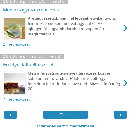
2013. április 15., hétfő
Medvehagyma krémleves
A legegyszerűbb minimál levesek egyike: gyors,
›
finom, kellemesen medvehagymaízű. Az
újhagymát nagyobb darabokra vágom és
megfuttatom a...
2 megjegyzés:
2013. április 9., kedd
Erdélyi Raffaello szelet
Még a húsvéti sütemények tervezése közben
›
kutakodtam az archív :P fotóim között, így
fedeztem fel a Raffaello szeletet. Mivel a fotó még
20...
7 megjegyzés:
‹
›
Főoldal
Internetes verzió megtekintése