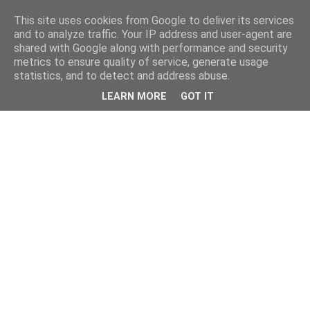
This site uses cookies from Google to deliver its services
and to analyze traffic. Your IP address and user-agent are
shared with Google along with performance and security
metrics to ensure quality of service, generate usage
statistics, and to detect and address abuse.
LEARN MORE
GOT IT