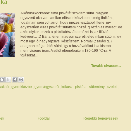
cka
A kókuszkockához sima piskótát szoktam sütni. Nagyon
egyszerű oka van: amikor először készítettem még tiniként,
fogalmam sem volt arról, hogy mézes tésztából illene, így
egyszerűen vizes piskótát sütöttem hozzá. :) Aztán ez maradt, de
azért olykor teszek a piskótatésztába mézet is, az illúzió
kedvéért... :D Bár a férjem nagyon szereti, elég ritkán sütöm, így
most egy jó nagy tepsivel készítettem. Normál (családi :D)
adagban elég a felét sütni, így a hozzávalókat is a kisebb
mennyiségre írom. A sütőt előmelegítem 180-190 °C-ra. A
tojásokat...
Tovább olvasom...
/kakaó
,
gyerekkézbe
,
gyors/egyszerű
,
kókusz
,
piskóta
,
sütemény
,
szelet
,
sek
Főoldal
Régebbi bejegyzések