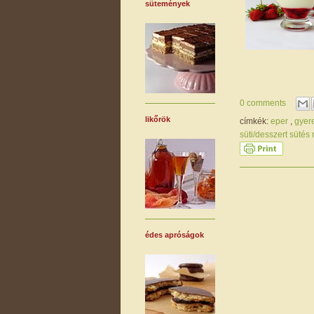
sütemények
0 comments
likőrök
címkék:
eper
,
gyer
süti/desszert sütés
édes apróságok