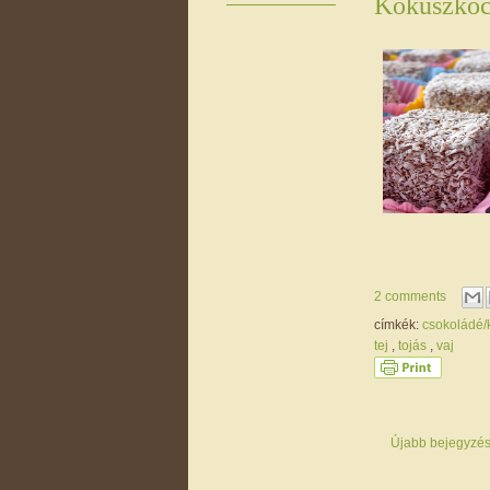
Kókuszko
2 comments
címkék:
csokoládé
tej
,
tojás
,
vaj
Újabb bejegyzé