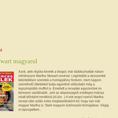
fő
ewart magyarul
Azok, akik régóta követik a blogot, már találkozhattak nálam
néhányszor Martha Stewart nevével. Leginkább a desszertek
tekintetében szeretek a honlapjához fordulni, mert nagyon
szerethető ötletekkel tudja egyedivé változtatni még a
legszimplább muffint is. Emellett a receptjei egyszerűek és
könnyen variálhatók...ami az alapanyagok esetleges hiánya
miatt időnként rendkívül jól jön. :) A sok angol nyelvű Martha
recept után aztán extra meglepetésként ért, hogy van már
magyar Martha is: Stahl magazin különszám formájában. Végig
is lapozgattam...