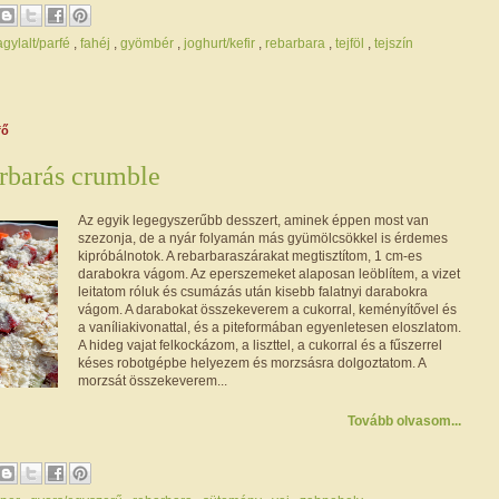
agylalt/parfé
,
fahéj
,
gyömbér
,
joghurt/kefir
,
rebarbara
,
tejföl
,
tejszín
fő
rbarás crumble
Az egyik legegyszerűbb desszert, aminek éppen most van
szezonja, de a nyár folyamán más gyümölcsökkel is érdemes
kipróbálnotok. A rebarbaraszárakat megtisztítom, 1 cm-es
darabokra vágom. Az eperszemeket alaposan leöblítem, a vizet
leitatom róluk és csumázás után kisebb falatnyi darabokra
vágom. A darabokat összekeverem a cukorral, keményítővel és
a vaníliakivonattal, és a piteformában egyenletesen eloszlatom.
A hideg vajat felkockázom, a liszttel, a cukorral és a fűszerrel
késes robotgépbe helyezem és morzsásra dolgoztatom. A
morzsát összekeverem...
Tovább olvasom...