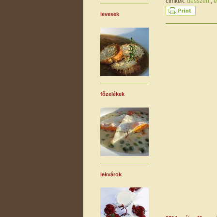
címkék:
desszert
,
e
levesek
főzelékek
lekvárok