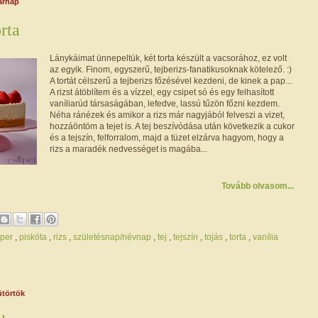
sárnap
rta
Lánykáimat ünnepeltük, két torta készült a vacsorához, ez volt
az egyik. Finom, egyszerű, tejberizs-fanatikusoknak kötelező. :)
A tortát célszerű a tejberizs főzésével kezdeni, de kinek a pap...
A rizst átöblítem és a vízzel, egy csipet só és egy felhasított
vaníliarúd társaságában, lefedve, lassú tűzön főzni kezdem.
Néha ránézek és amikor a rizs már nagyjából felveszi a vizet,
hozzáöntöm a tejet is. A tej beszívódása után következik a cukor
és a tejszín, felforralom, majd a tüzet elzárva hagyom, hogy a
rizs a maradék nedvességet is magába...
Tovább olvasom...
per
,
piskóta
,
rizs
,
születésnap/névnap
,
tej
,
tejszín
,
tojás
,
torta
,
vanília
ütörtök