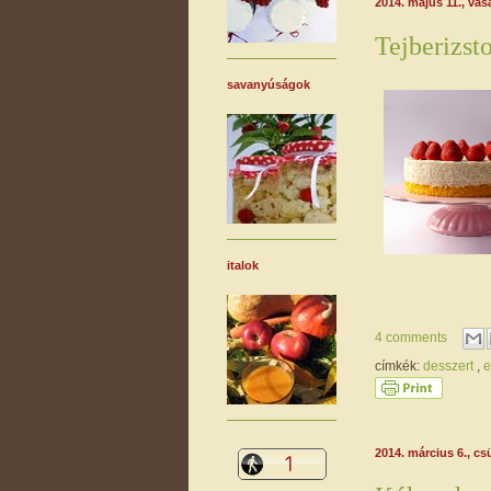
2014. május 11., va
Tejberizsto
savanyúságok
italok
4 comments
címkék:
desszert
,
e
2014. március 6., cs