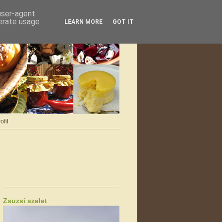
 user-agent
nerate usage
LEARN MORE
GOT IT
ofil
Zsuzsi szelet