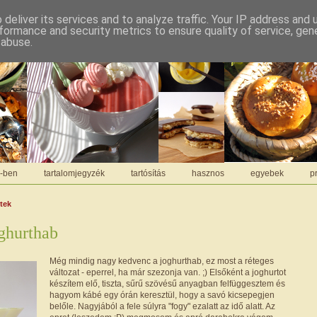
deliver its services and to analyze traffic. Your IP address and
formance and security metrics to ensure quality of service, ge
 abuse.
C-ben
tartalomjegyzék
tartósítás
hasznos
egyebek
pr
ntek
ghurthab
Még mindig nagy kedvenc a joghurthab, ez most a réteges
változat - eperrel, ha már szezonja van. ;) Elsőként a joghurtot
készítem elő, tiszta, sűrű szövésű anyagban felfüggesztem és
hagyom kábé egy órán keresztül, hogy a savó kicsepegjen
belőle. Nagyjából a fele súlyra "fogy" ezalatt az idő alatt. Az