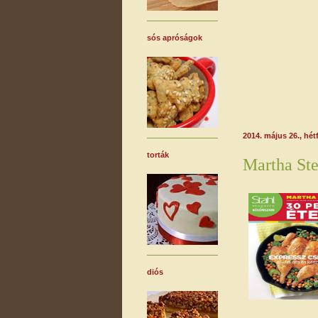
sós apróságok
2014. május 26., hét
torták
Martha St
diós