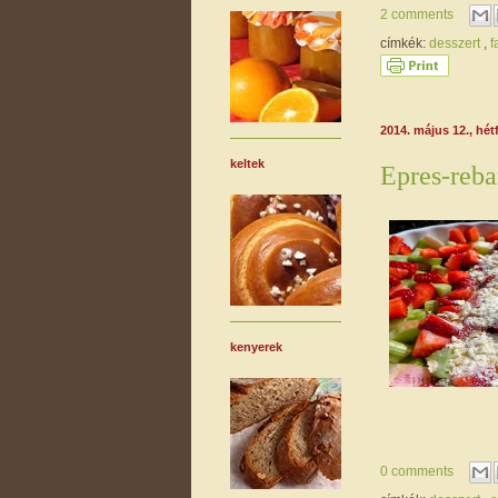
2 comments
címkék:
desszert
,
f
2014. május 12., hét
keltek
Epres-reba
kenyerek
0 comments