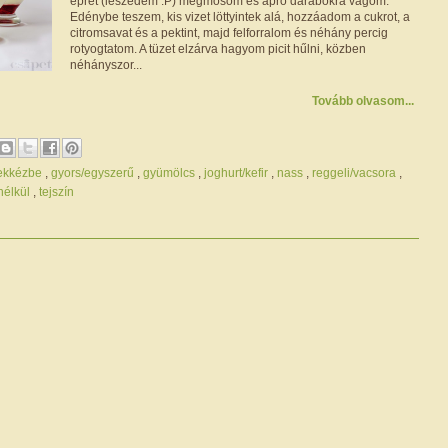
epret (leszedem :P) megmosom és apró darabokra vágom.
Edénybe teszem, kis vizet löttyintek alá, hozzáadom a cukrot, a
citromsavat és a pektint, majd felforralom és néhány percig
rotyogtatom. A tüzet elzárva hagyom picit hűlni, közben
néhányszor...
Tovább olvasom...
ekkézbe
,
gyors/egyszerű
,
gyümölcs
,
joghurt/kefir
,
nass
,
reggeli/vacsora
,
 nélkül
,
tejszín