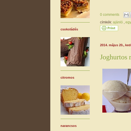
0 comments
címkék:
ajánló
,
eg
csokoládés
2014. május 20., ke
Joghurtos 
citromos
narancsos