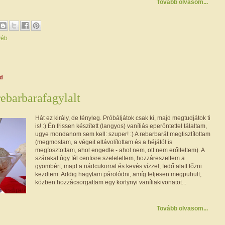
Tovább olvasom...
yéb
dd
rebarbarafagylalt
Hát ez király, de tényleg. Próbáljátok csak ki, majd megtudjátok ti
is! :) Én frissen készített (langyos) vaníliás eperöntettel tálaltam,
ugye mondanom sem kell: szuper! :) A rebarbarát megtisztítottam
(megmostam, a végeit eltávolítottam és a héjától is
megfosztottam, ahol engedte - ahol nem, ott nem erőltettem). A
szárakat úgy fél centisre szeleteltem, hozzáreszeltem a
gyömbért, majd a nádcukorral és kevés vízzel, fedő alatt főzni
kezdtem. Addig hagytam párolódni, amíg teljesen megpuhult,
közben hozzácsorgattam egy kortynyi vaníliakivonatot...
Tovább olvasom...