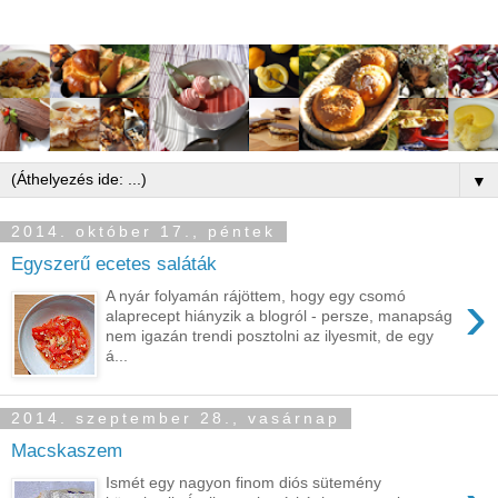
▼
2014. október 17., péntek
Egyszerű ecetes saláták
›
A nyár folyamán rájöttem, hogy egy csomó
alaprecept hiányzik a blogról - persze, manapság
nem igazán trendi posztolni az ilyesmit, de egy
á...
2014. szeptember 28., vasárnap
Macskaszem
Ismét egy nagyon finom diós sütemény