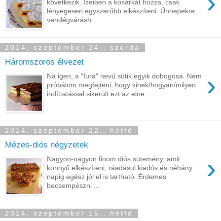
›
következik. Ízeiben a kosárkát hozza, csak
lényegesen egyszerűbb elkészíteni. Ünnepekre,
vendégvárásh...
2014. szeptember 24., szerda
Háromszoros élvezet
›
Na igen, a "fura" nevű sütik egyik dobogósa. Nem
próbálom megfejteni, hogy kinek/hogyan/milyen
indíttatással sikerült ezt az elne...
2014. szeptember 22., hétfő
Mézes-diós négyzetek
›
Nagyon-nagyon finom diós sütemény, amit
könnyű elkészíteni, ráadásul kiadós és néhány
napig egész jól el is tartható. Érdemes
becsempészni ...
2014. szeptember 15., hétfő