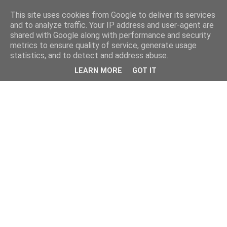
This site uses cookies from Google to deliver its services
and to analyze traffic. Your IP address and user-agent are
shared with Google along with performance and security
metrics to ensure quality of service, generate usage
statistics, and to detect and address abuse.
LEARN MORE
GOT IT