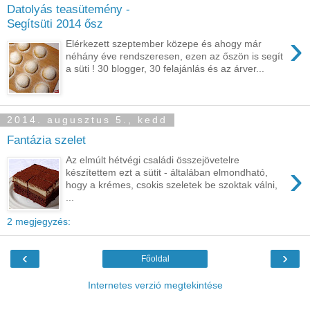
Datolyás teasütemény -
Segítsüti 2014 ősz
›
Elérkezett szeptember közepe és ahogy már
néhány éve rendszeresen, ezen az őszön is segít
a süti ! 30 blogger, 30 felajánlás és az árver...
2014. augusztus 5., kedd
Fantázia szelet
Az elmúlt hétvégi családi összejövetelre
›
készítettem ezt a sütit - általában elmondható,
hogy a krémes, csokis szeletek be szoktak válni,
...
2 megjegyzés:
‹
›
Főoldal
Internetes verzió megtekintése