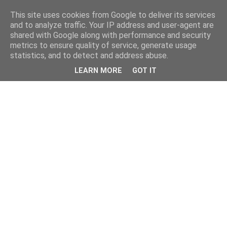
This site uses cookies from Google to deliver its services
and to analyze traffic. Your IP address and user-agent are
shared with Google along with performance and security
metrics to ensure quality of service, generate usage
statistics, and to detect and address abuse.
LEARN MORE
GOT IT