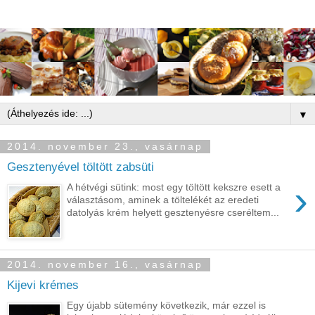
▼
2014. november 23., vasárnap
Gesztenyével töltött zabsüti
›
A hétvégi sütink: most egy töltött kekszre esett a
választásom, aminek a töltelékét az eredeti
datolyás krém helyett gesztenyésre cseréltem...
2014. november 16., vasárnap
Kijevi krémes
Egy újabb sütemény következik, már ezzel is