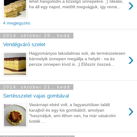
›
lehet hangolódni a közelgő ünnepekre. ;) Ideális,
ha áll egy napot, mielőtt megvágjuk, így reme...
4 megjegyzés:
2014. október 28., kedd
Vendégváró szelet
›
Hagyományos lakodalmas süti, de természetesen
bármelyik ünnepen megállja a helyét - na és
persze ünnepen kívül is. ;) Először összeá...
2014. október 21., kedd
Sertésszelet vajas gombával
›
Vasárnapi ebéd volt, a fagyasztóban talált
karajból és egy kis gombából, amolyan
"használjuk, ami itthon van, ha már vásárolni
lusták ...