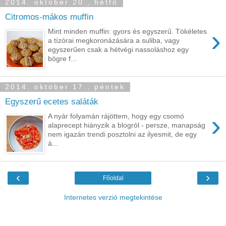
2014. október 20., hétfő
Citromos-mákos muffin
›
Mint minden muffin: gyors és egyszerű. Tökéletes
a tízórai megkoronázására a suliba, vagy
egyszerűen csak a hétvégi nassoláshoz egy
bögre f...
2014. október 17., péntek
Egyszerű ecetes saláták
›
A nyár folyamán rájöttem, hogy egy csomó
alaprecept hiányzik a blogról - persze, manapság
nem igazán trendi posztolni az ilyesmit, de egy
á...
‹
›
Főoldal
Internetes verzió megtekintése