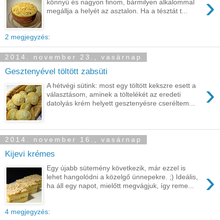
›
könnyű és nagyon finom, bármilyen alkalommal
megállja a helyét az asztalon. Ha a tésztát t...
2 megjegyzés:
2014. november 23., vasárnap
Gesztenyével töltött zabsüti
›
A hétvégi sütink: most egy töltött kekszre esett a
választásom, aminek a töltelékét az eredeti
datolyás krém helyett gesztenyésre cseréltem...
2014. november 16., vasárnap
Kijevi krémes
Egy újabb sütemény következik, már ezzel is
›
lehet hangolódni a közelgő ünnepekre. ;) Ideális,
ha áll egy napot, mielőtt megvágjuk, így reme...
4 megjegyzés: