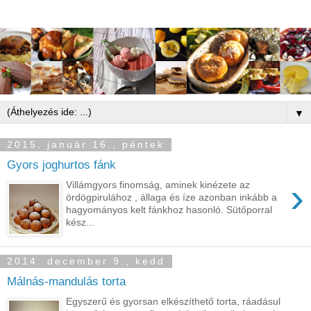
▼
2015. január 16., péntek
Gyors joghurtos fánk
›
Villámgyors finomság, aminek kinézete az
ördögpirulához , állaga és íze azonban inkább a
hagyományos kelt fánkhoz hasonló. Sütőporral
kész...
2014. december 9., kedd
Málnás-mandulás torta
Egyszerű és gyorsan elkészíthető torta, ráadásul