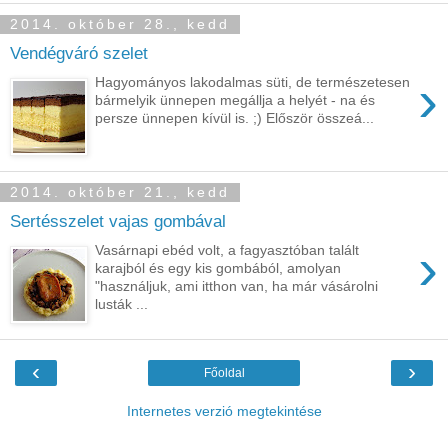
2014. október 28., kedd
Vendégváró szelet
›
Hagyományos lakodalmas süti, de természetesen
bármelyik ünnepen megállja a helyét - na és
persze ünnepen kívül is. ;) Először összeá...
2014. október 21., kedd
Sertésszelet vajas gombával
›
Vasárnapi ebéd volt, a fagyasztóban talált
karajból és egy kis gombából, amolyan
"használjuk, ami itthon van, ha már vásárolni
lusták ...
‹
›
Főoldal
Internetes verzió megtekintése