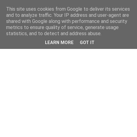
This site uses cookies from Google to deliver its services
and to analyze traffic. Your IP address and user-agent are
shared with Google along with performance and security
metrics to ensure quality of service, generate usage
statistics, and to detect and address abuse.
LEARN MORE
GOT IT