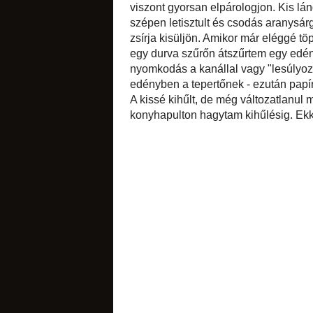
sós apróságok
Mivel nem kifejezet
bőröket kb. 2 cm-es
Éppen csak annyit, 
elpárologjon. Kis l
a zsír egyre több l
nagyobb kanállal, 
töpörtyűre ;) sült
a zsírt egy durva 
szárazon kicsit rá
torták
másik edénnyel s
edényben a tepertőn
A kissé kihűlt, de 
tárolóedény(ek)be
felhasználásig remek
diós