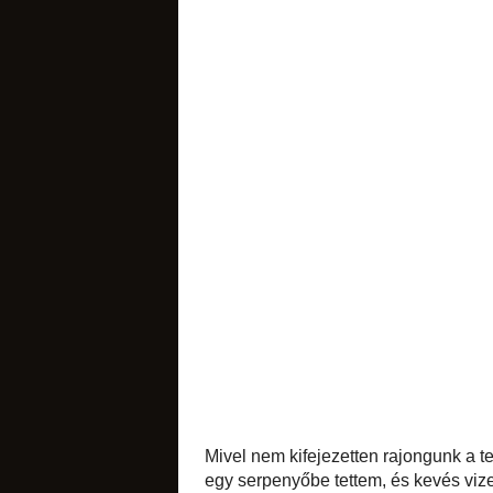
zéró gyakorlattal neki
sütemények
Késő este aztán a b
szétcsomagolva a fa
illetve a felesleges
libazsírom, nem is k
likőrök
édes apróságok