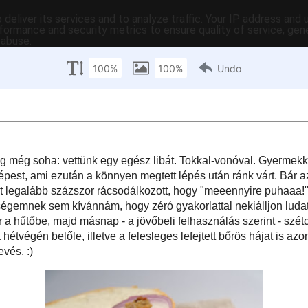
deliver its services and to analyze traffic. Your IP address and
formance and security metrics to ensure quality of service, ge
 abuse.
C-ben
tartalomjegyzék
tartósítás
hasznos
egyebek
pr
zerda
ütése
t tettünk, mint eddig még soha: vettünk egy egész libát. Tokkal-vonóval.
tisztítási emlékeim habosak és rózsaszín felhősek voltak ahhoz képest, ami
egtett lépés után ránk várt. Bár az este hátralévő óráiban puha tollpihékbe
r.csipet legalább százszor rácsodálkozott, hogy "meeennyire puhaaa!" a liba
őszintén szólva ha létezne, legnagyobb ellenségemnek sem kívánnám, hogy