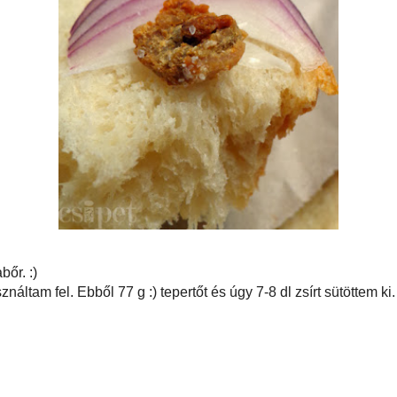
ibaháj/zsíros libabőr. :)
t, 0,5-1 dl vizet használtam fel. Ebből 77 g :) tepertőt és úgy 7-8 dl zsírt