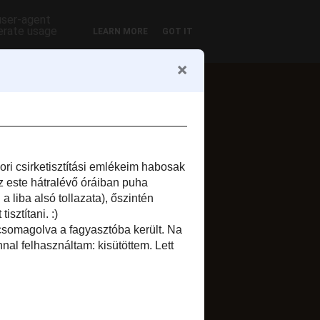
 user-agent
nerate usage
LEARN MORE
GOT IT
ofil
Zsuzsi szelet