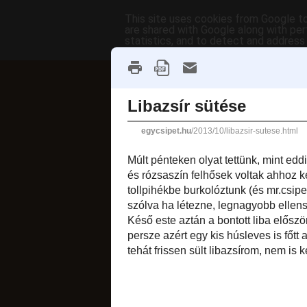
This site uses cookies from Google to 
are shared with Google along with per
statistics, and to detect and address
főoldal
címkék
receptek AB
fánkok
2013. október 23., s
Libazsír s
Múlt pénteken olya
Gyermekkori csirke
ezután a könnyen m
burkolóztunk (és m
alsó tollazata), 