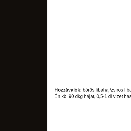
keltek
kenyerek
Hozzávalók:
bőrös l
Én kb. 90 dkg hája
sütöttem ki.