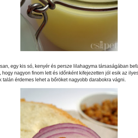
etesen még langyosan, egy kis só, kenyér és persze lilahagyma társaságában
r továbbra sem őrülünk meg a töpörtyűért, elismertük, hogy nagyon finom lett
zetten jól esik az ilyesmi - pláne, ha keményen meg is dolgozunk érte. ;)
 talán érdemes lehet a bőröket nagyobb darabokra vágni.