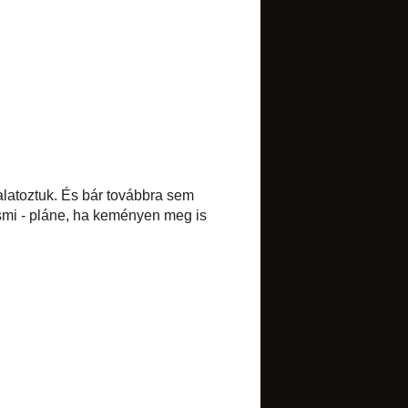
Juhtúrós pogácsa
Libazsír sütése
"Nándori" torta
►
szeptember
(5)
►
augusztus
(1)
►
július
(5)
►
június
(3)
►
május
(2)
►
április
(7)
►
március
(9)
►
február
(4)
►
január
(8)
►
2012
(85)
►
2011
(134)
►
2010
(173)
►
2009
(84)