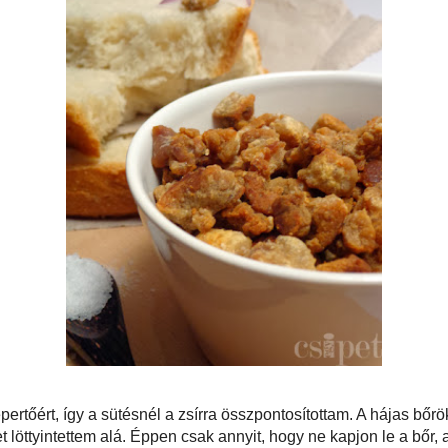
álljon ludat tisztítani. :)
ontott liba először a hűtőbe, majd másnap - a jövőbeli felhasználás szerint -
gyasztóba került. Na persze azért egy kis húsleves is főtt a hétvégén belőle,
 lefejtett bőrös hájat is azonnal felhasználtam: kisütöttem. Lett tehát frissen sült
evés. :)