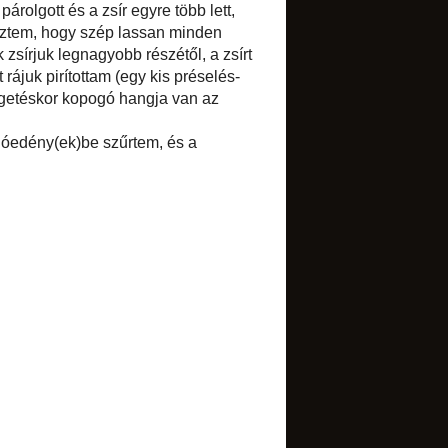
Select Language
▼
BLOGARCHÍVUM
►
2017
(1)
►
2016
(1)
►
2015
(7)
►
2014
(34)
▼
2013
(52)
►
december
(2)
►
november
(3)
▼
október
(3)