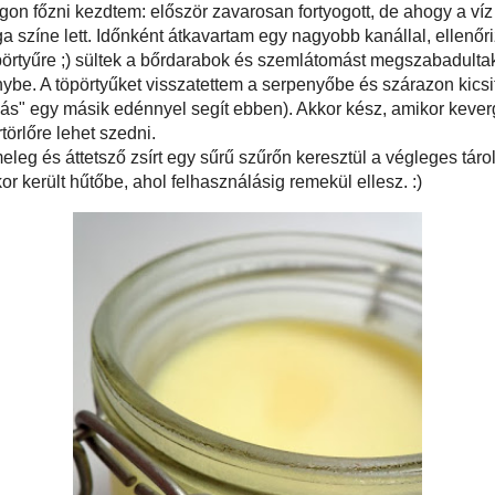
ten rajongunk a tepertőért, így a sütésnél a zsírra összpontosítottam. A hájas
 négyzetekre vágtam, egy serpenyőbe tettem, és kevés vizet löttyintettem alá.
hogy ne kapjon le a bőr, amíg elkezdi a zsírt kiadni, ezután viszont gyorsan
ángon főzni kezdtem: először zavarosan fortyogott, de ahogy a víz párolgott és
ett, szépen letisztult és csodás aranysárga színe lett. Időnként átkavartam egy
ellenőriztem, hogy szép lassan minden zsírja kisüljön. Amikor már eléggé
ek a bőrdarabok és szemlátomást megszabadultak zsírjuk legnagyobb részétől,
szűrőn átszűrtem egy edénybe. A töpörtyűket visszatettem a serpenyőbe és
juk pirítottam (egy kis préselés-nyomkodás a kanállal vagy "lesúlyozás" egy
egít ebben). Akkor kész, amikor kevergetéskor kopogó hangja van az
ek - ezután papírtörlőre lehet szedni.
még változatlanul meleg és áttetsző zsírt egy sűrű szűrőn keresztül a végleges
 szűrtem, és a konyhapulton hagytam kihűlésig. Ekkor került hűtőbe, ahol
ül ellesz. :)