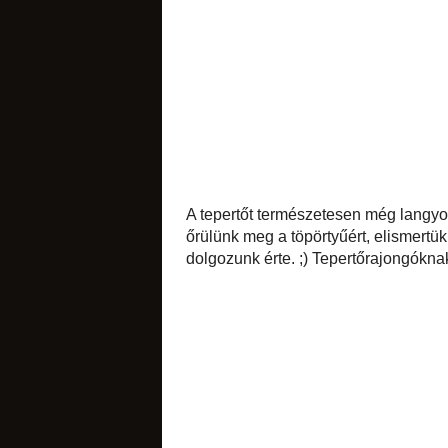
csokoládés
citromos
A tepertőt termész
befalatoztuk. És bá
és időnként kifeje
Tepertőrajongóknak
narancsos