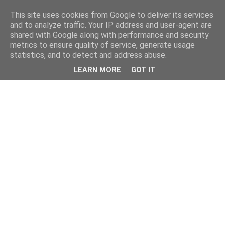
This site uses cookies from Google to deliver its services
and to analyze traffic. Your IP address and user-agent are
shared with Google along with performance and security
metrics to ensure quality of service, generate usage
statistics, and to detect and address abuse.
LEARN MORE
GOT IT