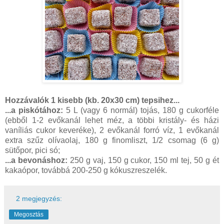
Hozzávalók 1 kisebb (kb. 20x30 cm) tepsihez...
...a piskótához:
5 L (vagy 6 normál) tojás, 180 g cukorféle
(ebből 1-2 evőkanál lehet méz, a többi kristály- és házi
vaníliás cukor keveréke), 2 evőkanál forró víz, 1 evőkanál
extra szűz olívaolaj, 180 g finomliszt, 1/2 csomag (6 g)
sütőpor, pici só;
...a bevonáshoz:
250 g vaj, 150 g cukor, 150 ml tej, 50 g ét
kakaópor, továbbá 200-250 g kókuszreszelék.
2 megjegyzés:
Megosztás