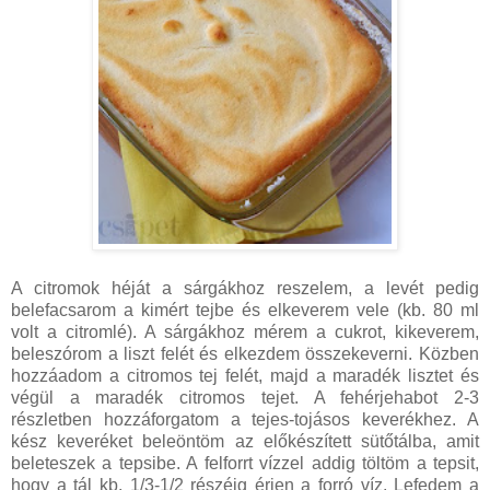
A citromok héját a sárgákhoz reszelem, a levét pedig
belefacsarom a kimért tejbe és elkeverem vele (kb. 80 ml
volt a citromlé). A sárgákhoz mérem a cukrot, kikeverem,
beleszórom a liszt felét és elkezdem összekeverni. Közben
hozzáadom a citromos tej felét, majd a maradék lisztet és
végül a maradék citromos tejet. A fehérjehabot 2-3
részletben hozzáforgatom a tejes-tojásos keverékhez. A
kész keveréket beleöntöm az előkészített sütőtálba, amit
beleteszek a tepsibe. A felforrt vízzel addig töltöm a tepsit,
hogy a tál kb. 1/3-1/2 részéig érjen a forró víz. Lefedem a