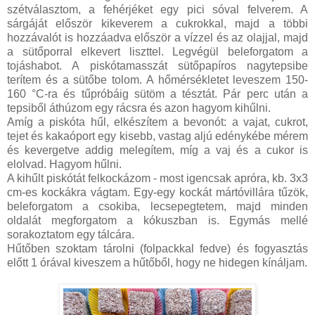
szétválasztom, a fehérjéket egy pici sóval felverem. A
sárgáját először kikeverem a cukrokkal, majd a többi
hozzávalót is hozzáadva először a vízzel és az olajjal, majd
a sütőporral elkevert liszttel. Legvégül beleforgatom a
tojáshabot. A piskótamasszát sütőpapíros nagytepsibe
terítem és a sütőbe tolom. A hőmérsékletet leveszem 150-
160 °C-ra és tűpróbáig sütöm a tésztát. Pár perc után a
tepsiből áthúzom egy rácsra és azon hagyom kihűlni.
Amíg a piskóta hűl, elkészítem a bevonót: a vajat, cukrot,
tejet és kakaóport egy kisebb, vastag aljú edénykébe mérem
és kevergetve addig melegítem, míg a vaj és a cukor is
elolvad. Hagyom hűlni.
A kihűlt piskótát felkockázom - most igencsak apróra, kb. 3x3
cm-es kockákra vágtam. Egy-egy kockát mártóvillára tűzök,
beleforgatom a csokiba, lecsepegtetem, majd minden
oldalát megforgatom a kókuszban is. Egymás mellé
sorakoztatom egy tálcára.
Hűtőben szoktam tárolni (folpackkal fedve) és fogyasztás
előtt 1 órával kiveszem a hűtőből, hogy ne hidegen kínáljam.