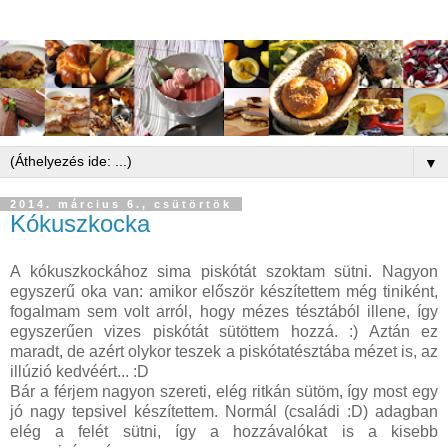
▼
2014. március 6., csütörtök
Kókuszkocka
A kókuszkockához sima piskótát szoktam sütni. Nagyon
egyszerű oka van: amikor először készítettem még tiniként,
fogalmam sem volt arról, hogy mézes tésztából illene, így
egyszerűen vizes piskótát sütöttem hozzá. :) Aztán ez
maradt, de azért olykor teszek a piskótatésztába mézet is, az
illúzió kedvéért... :D
Bár a férjem nagyon szereti, elég ritkán sütöm, így most egy
jó nagy tepsivel készítettem. Normál (családi :D) adagban
elég a felét sütni, így a hozzávalókat is a kisebb