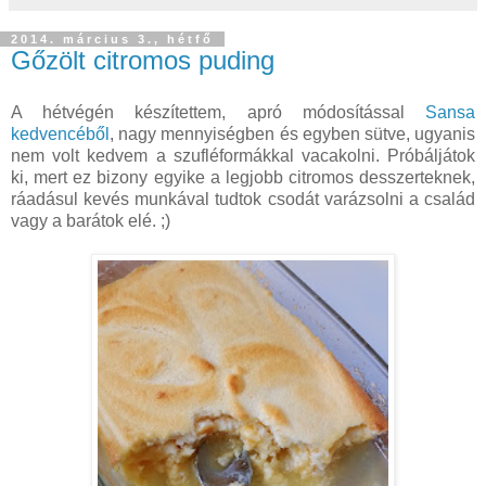
2014. március 3., hétfő
Gőzölt citromos puding
A hétvégén készítettem, apró módosítással
Sansa
kedvencéből
, nagy mennyiségben és egyben sütve, ugyanis
nem volt kedvem a szufléformákkal vacakolni. Próbáljátok
ki, mert ez bizony egyike a legjobb citromos desszerteknek,
ráadásul kevés munkával tudtok csodát varázsolni a család
vagy a barátok elé. ;)