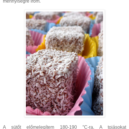
mennyiségre írom.
A sütőt előmelegítem 180-190 °C-ra. A tojásokat