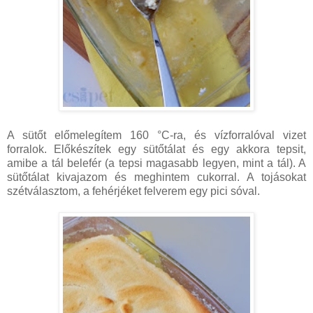
A sütőt előmelegítem 160 °C-ra, és vízforralóval vizet
forralok. Előkészítek egy sütőtálat és egy akkora tepsit,
amibe a tál belefér (a tepsi magasabb legyen, mint a tál). A
sütőtálat kivajazom és meghintem cukorral. A tojásokat
szétválasztom, a fehérjéket felverem egy pici sóval.