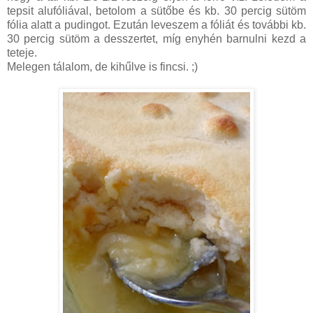
tepsit alufóliával, betolom a sütőbe és kb. 30 percig sütöm
fólia alatt a pudingot. Ezután leveszem a fóliát és további kb.
30 percig sütöm a desszertet, míg enyhén barnulni kezd a
teteje.
Melegen tálalom, de kihűlve is fincsi. ;)