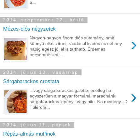
á...
2014. szeptember 22., hétfő
Mézes-diós négyzetek
›
Nagyon-nagyon finom diós sütemény, amit
könnyű elkészíteni, ráadásul kiadós és néhány
napig egész jól el is tartható. Érdemes
becsempészni ...
2014. július 13., vasárnap
Sárgabarackos crostata
›
...vagy sárgabarackos galette, esetleg ha
egyszerűen a magyar formánál maradnánk:
sárgabarackos lepény...vagy pite. Na mindegy. :D
Túlérőfé...
2014. július 11., péntek
Répás-almás muffinok