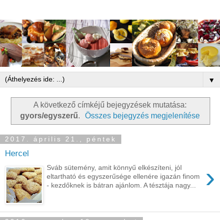
▼
A következő címkéjű bejegyzések mutatása:
gyors/egyszerű
.
Összes bejegyzés megjelenítése
2017. április 21., péntek
Hercel
›
Sváb sütemény, amit könnyű elkészíteni, jól
eltartható és egyszerűsége ellenére igazán finom
- kezdőknek is bátran ajánlom. A tésztája nagy...