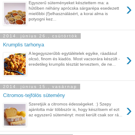
›
Egyszerű süteményeket késztettem ma: a
hűtőben néhány aprócska sárgarépa esedezett
mielőbbi (f)elhasználásért, a korai alma is
potyogni kez...
2014. június 26., csütörtök
Krumplis tarhonya
›
A legegyszerűbb egytálételek egyike, ráadásul
olcsó, finom és kiadós. Most vacsorára készült -
eredetileg krumplis tésztát terveztem, de ne...
2014. június 15., vasárnap
Citromos-tejfölös sütemény
›
Szeretjük a citromos édességeket. :) Szepy
ajánlotta már többször is, hogy készítsem el ezt
az egyszerű süteményt: most került csak sor rá...