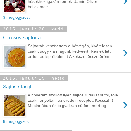
húsokhoz igazán remek. Jamie Oliver
balzsamec...
3 megjegyzés:
2015. január 20., kedd
Citrusos sajttorta
›
Sajttortát készítettem a hétvégén, kivételesen
csak úúúgy - a magunk kedvéért. Remek lett,
érdemes kipróbálni. :) A kekszet összetöröm...
2015. január 19., hétfő
Sajtos stangli
A nővérem szokott ilyen sajtos rudakat sütni, tőle
›
zsákmányoltam az eredeti receptet. Kösssz! :)
Mostanában én is gyakran sütöm, mert eg...
8 megjegyzés: