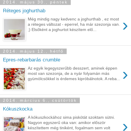
2014. május 30., péntek
Réteges joghurthab
›
Még mindig nagy kedvenc a joghurthab , ez most
a réteges változat - eperrel, ha már szezonja van.
;) Elsőként a joghurtot készítem elő...
2014. május 12., hétfő
Epres-rebarbarás crumble
›
Az egyik legegyszerűbb desszert, aminek éppen
most van szezonja, de a nyár folyamán más
gyümölcsökkel is érdemes kipróbálnotok. A reba...
2014. március 6., csütörtök
Kókuszkocka
A kókuszkockához sima piskótát szoktam sütni.
›
Nagyon egyszerű oka van: amikor először
készítettem még tiniként, fogalmam sem volt