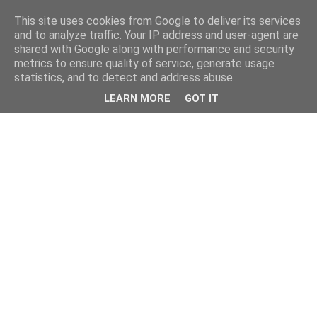
This site uses cookies from Google to deliver its services
and to analyze traffic. Your IP address and user-agent are
shared with Google along with performance and security
metrics to ensure quality of service, generate usage
statistics, and to detect and address abuse.
LEARN MORE
GOT IT