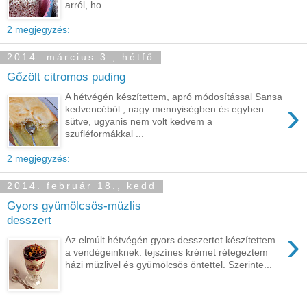
arról, ho...
2 megjegyzés:
2014. március 3., hétfő
Gőzölt citromos puding
A hétvégén készítettem, apró módosítással Sansa
›
kedvencéből , nagy mennyiségben és egyben
sütve, ugyanis nem volt kedvem a
szufléformákkal ...
2 megjegyzés:
2014. február 18., kedd
Gyors gyümölcsös-müzlis
desszert
›
Az elmúlt hétvégén gyors desszertet készítettem
a vendégeinknek: tejszínes krémet rétegeztem
házi müzlivel és gyümölcsös öntettel. Szerinte...