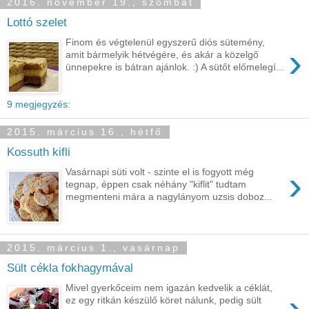
2016. november 19., szombat
Lottó szelet
Finom és végtelenül egyszerű diós sütemény,
›
amit bármelyik hétvégére, és akár a közelgő
ünnepekre is bátran ajánlok. :) A sütőt előmelegí...
9 megjegyzés:
2015. március 16., hétfő
Kossuth kifli
›
Vasárnapi süti volt - szinte el is fogyott még
tegnap, éppen csak néhány "kiflit" tudtam
megmenteni mára a nagylányom uzsis doboz...
2015. március 1., vasárnap
Sült cékla fokhagymával
Mivel gyerkőceim nem igazán kedvelik a céklát,
›
ez egy ritkán készülő köret nálunk, pedig sült