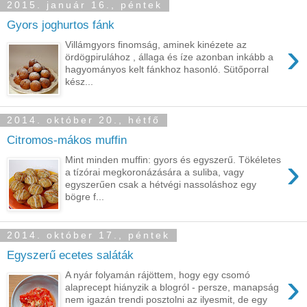
2015. január 16., péntek
Gyors joghurtos fánk
›
Villámgyors finomság, aminek kinézete az
ördögpirulához , állaga és íze azonban inkább a
hagyományos kelt fánkhoz hasonló. Sütőporral
kész...
2014. október 20., hétfő
Citromos-mákos muffin
›
Mint minden muffin: gyors és egyszerű. Tökéletes
a tízórai megkoronázására a suliba, vagy
egyszerűen csak a hétvégi nassoláshoz egy
bögre f...
2014. október 17., péntek
Egyszerű ecetes saláták
›
A nyár folyamán rájöttem, hogy egy csomó
alaprecept hiányzik a blogról - persze, manapság
nem igazán trendi posztolni az ilyesmit, de egy