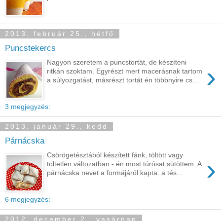
2013. február 25., hétfő
Puncstekercs
Nagyon szeretem a puncstortát, de készíteni
›
ritkán szoktam. Egyrészt mert macerásnak tartom
a súlyozgatást, másrészt tortát én többnyire cs...
3 megjegyzés:
2013. január 29., kedd
Párnácska
Csörögetésztából készített fánk, töltött vagy
›
töltetlen változatban - én most túrósat sütöttem. A
párnácska nevet a formájáról kapta: a tés...
6 megjegyzés:
2012. december 2., vasárnap