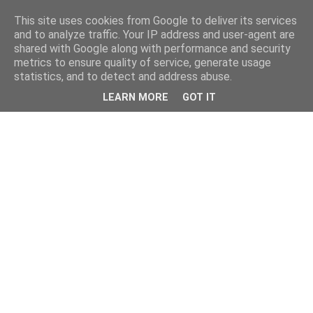
This site uses cookies from Google to deliver its services
and to analyze traffic. Your IP address and user-agent are
shared with Google along with performance and security
metrics to ensure quality of service, generate usage
statistics, and to detect and address abuse.
LEARN MORE
GOT IT