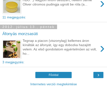
›
HBO. :) Nagyon finom desszert, nekem Jamie
Oliver citromos pudingja ugrott be róla (a...
11 megjegyzés:
2012. július 13., péntek
Áfonyás morzsasüti
Tegnap a piacon (viszonylag) kellemes áron
›
kínálták az áfonyát, így egy dobozka hazajött
velem. Az első gondolatom egyértelműen az volt,
ho...
3 megjegyzés:
›
Főoldal
Internetes verzió megtekintése