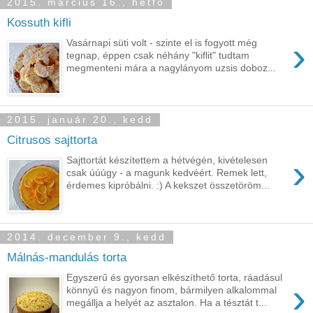
2015. március 16., hétfő
Kossuth kifli
›
Vasárnapi süti volt - szinte el is fogyott még
tegnap, éppen csak néhány "kiflit" tudtam
megmenteni mára a nagylányom uzsis doboz...
2015. január 20., kedd
Citrusos sajttorta
›
Sajttortát készítettem a hétvégén, kivételesen
csak úúúgy - a magunk kedvéért. Remek lett,
érdemes kipróbálni. :) A kekszet összetöröm...
2014. december 9., kedd
Málnás-mandulás torta
Egyszerű és gyorsan elkészíthető torta, ráadásul
›
könnyű és nagyon finom, bármilyen alkalommal
megállja a helyét az asztalon. Ha a tésztát t...