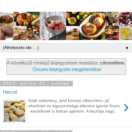
▼
A következő címkéjű bejegyzések mutatása:
citrom/lime
.
Összes bejegyzés megjelenítése
2017. április 21., péntek
Hercel
›
Sváb sütemény, amit könnyű elkészíteni, jól
eltartható és egyszerűsége ellenére igazán finom
- kezdőknek is bátran ajánlom. A tésztája nagy...