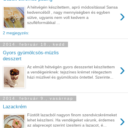
A hétvégén készítettem, apró módosítással Sansa
›
kedvencéből , nagy mennyiségben és egyben
sütve, ugyanis nem volt kedvem a
szufléformákkal ...
2 megjegyzés:
2014. február 18., kedd
Gyors gyümölcsös-müzlis
desszert
›
Az elmúlt hétvégén gyors desszertet készítettem
a vendégeinknek: tejszínes krémet rétegeztem
házi müzlivel és gyümölcsös öntettel. Szerinte...
2014. február 9., vasárnap
Lazackrém
›
Füstölt lazacból nagyon finom szendvicskrémeket
lehet készíteni. Ha vendégeket várunk, érdemes
az alaprecept szerint ízesíteni a lazacot, é...