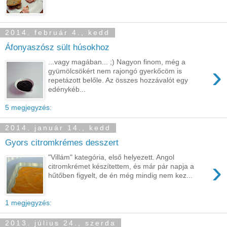
2014. február 4., kedd
Áfonyaszósz sült húsokhoz
...vagy magában... ;) Nagyon finom, még a
›
gyümölcsökért nem rajongó gyerkőcöm is
repetázott belőle. Az összes hozzávalót egy
edénykéb...
5 megjegyzés:
2014. január 14., kedd
Gyors citromkrémes desszert
"Villám" kategória, első helyezett. Angol
›
citromkrémet készítettem, és már pár napja a
hűtőben figyelt, de én még mindig nem kez...
1 megjegyzés:
2013. július 24., szerda