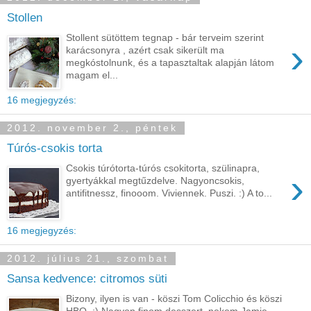
Stollen
Stollent sütöttem tegnap - bár terveim szerint
›
karácsonyra , azért csak sikerült ma
megkóstolnunk, és a tapasztaltak alapján látom
magam el...
16 megjegyzés:
2012. november 2., péntek
Túrós-csokis torta
Csokis túrótorta-túrós csokitorta, szülinapra,
›
gyertyákkal megtűzdelve. Nagyoncsokis,
antifitnessz, finooom. Viviennek. Puszi. :) A to...
16 megjegyzés:
2012. július 21., szombat
Sansa kedvence: citromos süti
Bizony, ilyen is van - köszi Tom Colicchio és köszi