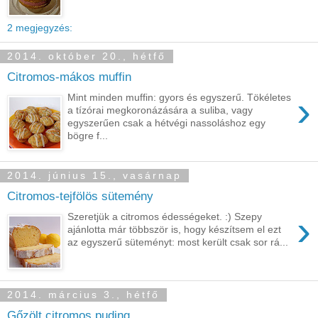
2 megjegyzés:
2014. október 20., hétfő
Citromos-mákos muffin
›
Mint minden muffin: gyors és egyszerű. Tökéletes
a tízórai megkoronázására a suliba, vagy
egyszerűen csak a hétvégi nassoláshoz egy
bögre f...
2014. június 15., vasárnap
Citromos-tejfölös sütemény
›
Szeretjük a citromos édességeket. :) Szepy
ajánlotta már többször is, hogy készítsem el ezt
az egyszerű süteményt: most került csak sor rá...
2014. március 3., hétfő
Gőzölt citromos puding