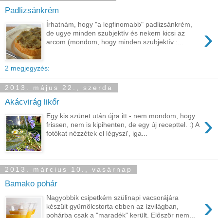
Padlizsánkrém
Írhatnám, hogy "a legfinomabb" padlizsánkrém,
›
de ugye minden szubjektív és nekem kicsi az
arcom (mondom, hogy minden szubjektív :...
2 megjegyzés:
2013. május 22., szerda
Akácvirág likőr
›
Egy kis szünet után újra itt - nem mondom, hogy
frissen, nem is kipihenten, de egy új recepttel. :) A
fotókat nézzétek el légyszi', iga...
2013. március 10., vasárnap
Bamako pohár
›
Nagyobbik csipetkém szülinapi vacsorájára
készült gyümölcstorta ebben az ízvilágban,
pohárba csak a "maradék" került. Először nem...