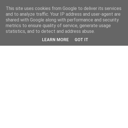
This site uses cookies from Google to deliver its services
and to analyze traffic. Your IP address and user-agent are
shared with Google along with performance and security
metrics to ensure quality of service, generate usage
statistics, and to detect and address abuse.
LEARN MORE
GOT IT