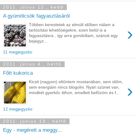
2011. július 12., kedd
A gyümölcsök fagyasztásáról
Többen kerestetek az elmúlt időben nálam a
›
tartósítási lehetőségekre, ezen belül is a
fagyasztásra , így arra gondoltam, szánok egy
bejegyz...
11 megjegyzés:
2011. július 4., hétfő
Főtt kukorica
Kicsit (nagyon) eltűntem mostanában, sem időm,
›
sem energiám nincs blogolni. Nyári szünet van,
mindkét gyerkőc itthon, emellett befőzöm és f...
12 megjegyzés:
2011. június 13., hétfő
Egy - megérett a meggy...