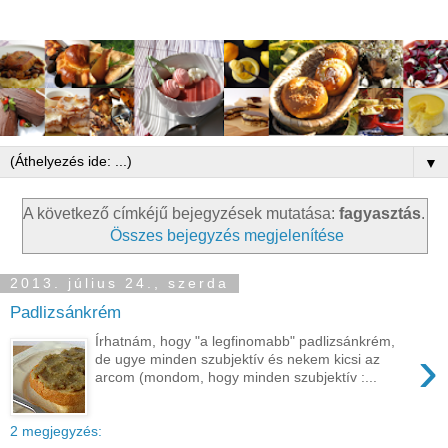
▼
A következő címkéjű bejegyzések mutatása:
fagyasztás
.
Összes bejegyzés megjelenítése
2013. július 24., szerda
Padlizsánkrém
Írhatnám, hogy "a legfinomabb" padlizsánkrém,
›
de ugye minden szubjektív és nekem kicsi az
arcom (mondom, hogy minden szubjektív :...
2 megjegyzés: