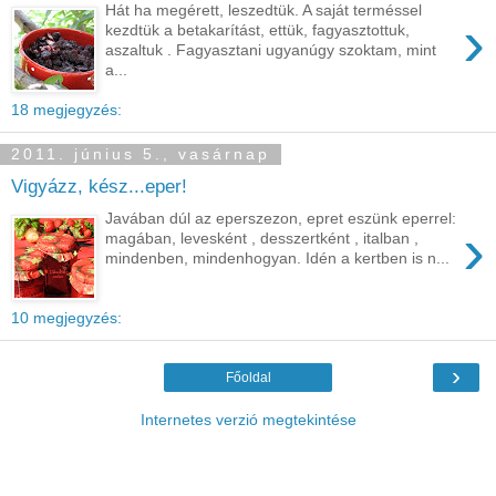
Hát ha megérett, leszedtük. A saját terméssel
›
kezdtük a betakarítást, ettük, fagyasztottuk,
aszaltuk . Fagyasztani ugyanúgy szoktam, mint
a...
18 megjegyzés:
2011. június 5., vasárnap
Vigyázz, kész...eper!
Javában dúl az eperszezon, epret eszünk eperrel:
›
magában, levesként , desszertként , italban ,
mindenben, mindenhogyan. Idén a kertben is n...
10 megjegyzés:
›
Főoldal
Internetes verzió megtekintése