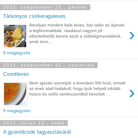
2011. szeptember 23., péntek
Tárkonyos csirkeraguleves
Amolyan mindent bele leves, bár talán az ilyenek
›
a legfinomabbak, ráadásul nagyon jól
eltüntethetők benne azok a zöldségmaradékok,
amik önm...
9 megjegyzés:
2011. szeptember 15., csütörtök
Csontleves
Nem igazán szeretjük a levesben főtt húst, emiatt
›
az évek alatt kialakult, hogy tyúk helyett inkább
húsos és velős sertéscsontból készítek ...
9 megjegyzés:
2011. július 12., kedd
A gyümölcsök fagyasztásáról