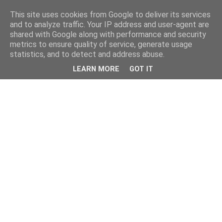
This site uses cookies from Google to deliver its services
and to analyze traffic. Your IP address and user-agent are
shared with Google along with performance and security
metrics to ensure quality of service, generate usage
statistics, and to detect and address abuse.
LEARN MORE
GOT IT