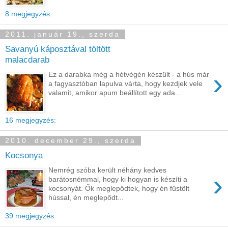
8 megjegyzés:
2011. január 19., szerda
Savanyú káposztával töltött
malacdarab
›
Ez a darabka még a hétvégén készült - a hús már
a fagyasztóban lapulva várta, hogy kezdjek vele
valamit, amikor apum beállított egy ada...
16 megjegyzés:
2010. december 29., szerda
Kocsonya
Nemrég szóba került néhány kedves
›
barátosnémmal, hogy ki hogyan is készíti a
kocsonyát. Ők meglepődtek, hogy én füstölt
hússal, én meglepődt...
39 megjegyzés: