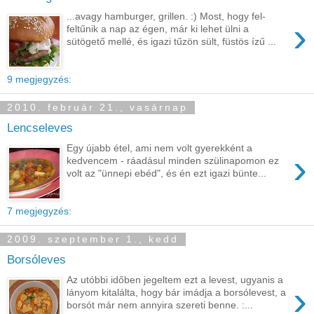
...avagy hamburger, grillen. :) Most, hogy fel-
›
feltűnik a nap az égen, már ki lehet ülni a
sütögető mellé, és igazi tűzön sült, füstös ízű ...
9 megjegyzés:
2010. február 21., vasárnap
Lencseleves
Egy újabb étel, ami nem volt gyerekként a
›
kedvencem - ráadásul minden szülinapomon ez
volt az "ünnepi ebéd", és én ezt igazi bünte...
7 megjegyzés:
2009. szeptember 1., kedd
Borsóleves
Az utóbbi időben jegeltem ezt a levest, ugyanis a
›
lányom kitalálta, hogy bár imádja a borsólevest, a
borsót már nem annyira szereti benne. :...