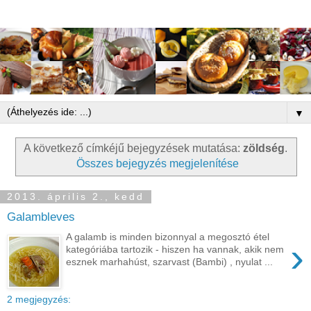
▼
A következő címkéjű bejegyzések mutatása:
zöldség
.
Összes bejegyzés megjelenítése
2013. április 2., kedd
Galambleves
A galamb is minden bizonnyal a megosztó étel
›
kategóriába tartozik - hiszen ha vannak, akik nem
esznek marhahúst, szarvast (Bambi) , nyulat ...
2 megjegyzés: