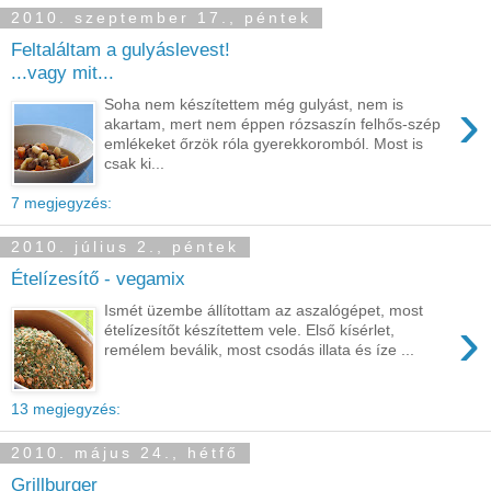
2010. szeptember 17., péntek
Feltaláltam a gulyáslevest!
...vagy mit...
›
Soha nem készítettem még gulyást, nem is
akartam, mert nem éppen rózsaszín felhős-szép
emlékeket őrzök róla gyerekkoromból. Most is
csak ki...
7 megjegyzés:
2010. július 2., péntek
Ételízesítő - vegamix
Ismét üzembe állítottam az aszalógépet, most
›
ételízesítőt készítettem vele. Első kísérlet,
remélem beválik, most csodás illata és íze ...
13 megjegyzés:
2010. május 24., hétfő
Grillburger