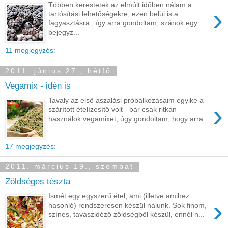
Többen kerestetek az elmúlt időben nálam a
›
tartósítási lehetőségekre, ezen belül is a
fagyasztásra , így arra gondoltam, szánok egy
bejegyz...
11 megjegyzés:
2011. június 27., hétfő
Vegamix - idén is
Tavaly az első aszalási próbálkozásaim egyike a
›
szárított ételízesítő volt - bár csak ritkán
használok vegamixet, úgy gondoltam, hogy arra
...
17 megjegyzés:
2011. március 19., szombat
Zöldséges tészta
Ismét egy egyszerű étel, ami (illetve amihez
›
hasonló) rendszeresen készül nálunk. Sok finom,
színes, tavaszidéző zöldségből készül, ennél n...