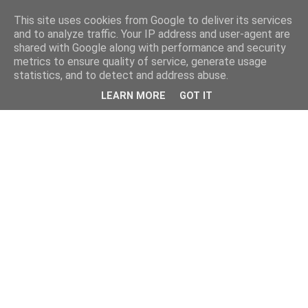
This site uses cookies from Google to deliver its services
and to analyze traffic. Your IP address and user-agent are
shared with Google along with performance and security
metrics to ensure quality of service, generate usage
statistics, and to detect and address abuse.
LEARN MORE
GOT IT