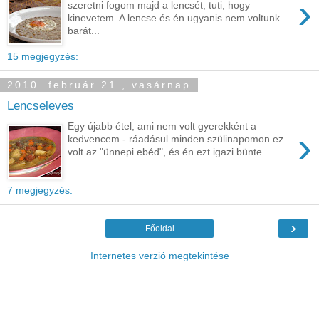
›
szeretni fogom majd a lencsét, tuti, hogy
kinevetem. A lencse és én ugyanis nem voltunk
barát...
15 megjegyzés:
2010. február 21., vasárnap
Lencseleves
Egy újabb étel, ami nem volt gyerekként a
›
kedvencem - ráadásul minden szülinapomon ez
volt az "ünnepi ebéd", és én ezt igazi bünte...
7 megjegyzés:
›
Főoldal
Internetes verzió megtekintése