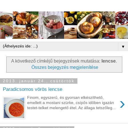
▼
A következő címkéjű bejegyzések mutatása:
lencse
.
Összes bejegyzés megjelenítése
2013. január 24., csütörtök
Paradicsomos vörös lencse
›
Finom, egyszerű, és gyorsan elkészíthető,
emellett a mostani szürke, csípős időben igazán
testet-telket melengető étel. Az állaga tetszőleg...