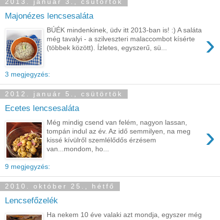
2013. január 3., csütörtök
Majonézes lencsesaláta
BÚÉK mindenkinek, üdv itt 2013-ban is! :) A saláta
›
még tavalyi - a szilveszteri malaccombot kísérte
(többek között). Ízletes, egyszerű, sü...
3 megjegyzés:
2012. január 5., csütörtök
Ecetes lencsesaláta
Még mindig csend van felém, nagyon lassan,
›
tompán indul az év. Az idő semmilyen, na meg
kissé kívülről szemlélődős érzésem
van...mondom, ho...
9 megjegyzés:
2010. október 25., hétfő
Lencsefőzelék
Ha nekem 10 éve valaki azt mondja, egyszer még