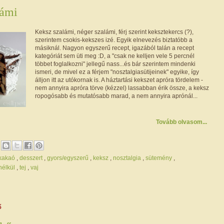
lámi
Keksz szalámi, néger szalámi, férj szerint keksztekercs (?),
szerintem csokis-kekszes izé. Egyik elnevezés biztatóbb a
másiknál. Nagyon egyszerű recept, igazából talán a recept
kategóriát sem üti meg :D, a "csak ne kelljen vele 5 percnél
többet foglalkozni" jellegű nass...és bár szerintem mindenki
ismeri, de mivel ez a férjem "nosztalgiasütijeinek" egyike, így
álljon itt az utókornak is. A háztartási kekszet apróra tördelem -
nem annyira apróra törve (kézzel) lassabban érik össze, a keksz
ropogósabb és mutatósabb marad, a nem annyira aprónál...
Tovább olvasom...
/kakaó
,
desszert
,
gyors/egyszerű
,
keksz
,
nosztalgia
,
sütemény
,
 nélkül
,
tej
,
vaj
ő