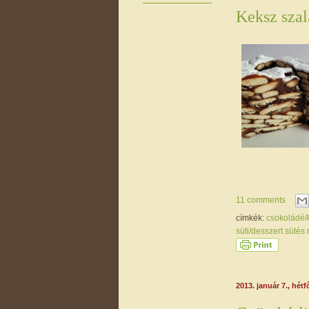
Keksz sza
11 comments
címkék:
csokoládé
süti/desszert sütés
2013. január 7., hétf