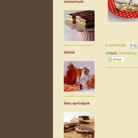
sütemények
6 comments
likőrök
címkék:
citrom/lime
édes apróságok