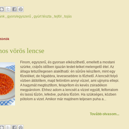
ánk
,
gyors/egyszerű
,
gyúrt tészta
,
tejföl
,
tojás
ütörtök
os vörös lencse
Finom, egyszerű, és gyorsan elkészíthető, emellett a mostani
szürke, csípős időben igazán testet-telket melengető étel. Az
állaga tetszőlegesen alakítható: én sűrűre készítem, mint egy
főzeléket, de hígabbra, levesesebbre is főzhető. A lencsét folyó
vízben átöblítem, majd felöntöm annyi vízzel, ami ujjnyira ellepi.
A hagymát megtisztítom, felaprítom és kevés zsiradékon
megpárolom. Ehhez adom a lencsét a vízzel együtt, felforralom
és lassú tűzön, lefedve, puhára főzöm. Ha szükséges, közben
pótolom a vizet. Amikor már majdnem teljesen puha a...
Tovább olvasom...