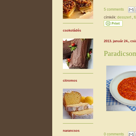
5 comments
címkék:
desszert
,
f
csokoládés
2013. január 24., cs
Paradicsom
citromos
narancsos
0 comments