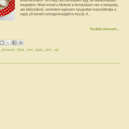
lehet készíteni - én még nem próbáltam úgy, de alkalomadtán
megejtem. Mivel ennél a fánknál a formázáson van a hangsúly,
aki elkészítené, szerintem egészen nyugodtan használhatja a
saját, jól bevált csörögereceptjét is hozzá. A...
Tovább olvasom...
,
desszert
,
fánk
,
rum
,
tojás
,
túró
,
vaj