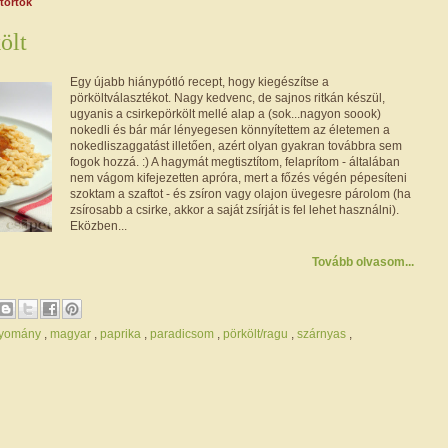
ütörtök
ölt
Egy újabb hiánypótló recept, hogy kiegészítse a
pörköltválasztékot. Nagy kedvenc, de sajnos ritkán készül,
ugyanis a csirkepörkölt mellé alap a (sok...nagyon soook)
nokedli és bár már lényegesen könnyítettem az életemen a
nokedliszaggatást illetően, azért olyan gyakran továbbra sem
fogok hozzá. :) A hagymát megtisztítom, felaprítom - általában
nem vágom kifejezetten apróra, mert a főzés végén pépesíteni
szoktam a szaftot - és zsíron vagy olajon üvegesre párolom (ha
zsírosabb a csirke, akkor a saját zsírját is fel lehet használni).
Eközben...
Tovább olvasom...
yomány
,
magyar
,
paprika
,
paradicsom
,
pörkölt/ragu
,
szárnyas
,
d