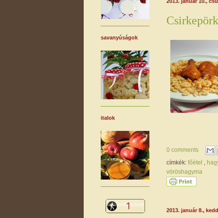
2013. január 10., cs
Csirkepörk
savanyúságok
italok
0 comments
címkék:
főétel
,
hag
vöröshagyma
2013. január 8., ked