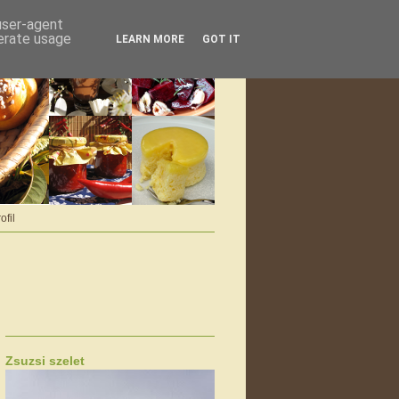
 user-agent
nerate usage
LEARN MORE
GOT IT
ofil
Zsuzsi szelet