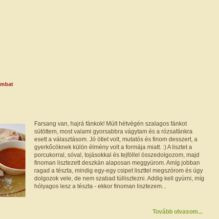
zombat
Farsang van, hajrá fánkok! Múlt hétvégén szalagos fánkot
sütöttem, most valami gyorsabbra vágytam és a rózsafánkra
esett a választásom. Jó ötlet volt, mutatós és finom desszert, a
gyerkőcöknek külön élmény volt a formája miatt. :) A lisztet a
porcukorral, sóval, tojásokkal és tejföllel összedolgozom, majd
finoman lisztezett deszkán alaposan meggyúrom. Amíg jobban
ragad a tészta, mindig egy-egy csipet liszttel megszórom és úgy
dolgozok vele, de nem szabad túllisztezni. Addig kell gyúrni, míg
hólyagos lesz a tészta - ekkor finoman lisztezem...
Tovább olvasom...