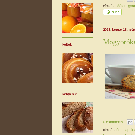
címkék:
főétel
,
gyo
2013. január 18., pé
Mogyorók
keltek
kenyerek
0 comments
címkék:
édes apró