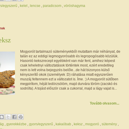
rs/egyszerű
,
kelet
,
lencse
,
paradicsom
,
vöröshagyma
ntek
eksz
Mogyorót tartalmazó süteményekből mutattam már néhányat, de
talán ez az eddigi legmogyorósabb és legropogósabb közülük.
Hasonló kekszrecept egyébként van már fent, amihez képest
csak leheletnyi változtatások történtek most, ezért eredetileg
nem is lett volna bejegyzés belőle...de hát bizonyos külső
kényszerítő okok (személyek :D) ráhatása miatt egyszerűen
muszáj feltennem ezt a változatot is. Íme. :) A mogyorót sütőben
megpirítom, héját ledörzsölöm, majd durvára töröm (zacskó és
sodrófa). A tojást először csak a cukorral, majd a lágy vajat is...
Tovább olvasom...
ság
,
gyerekkézbe
,
gyors/egyszerű
,
kakaóbab
,
keksz
,
mogyoró
,
sütemény
,