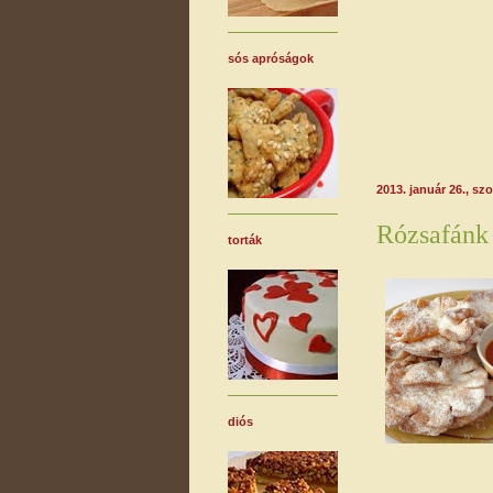
sós apróságok
2013. január 26., s
Rózsafánk
torták
diós