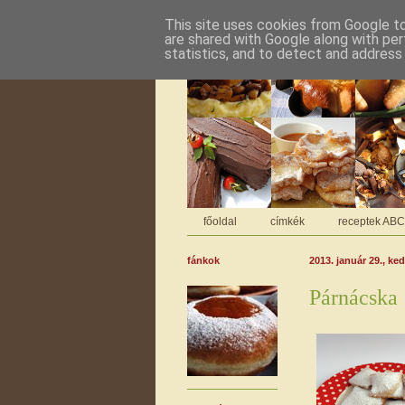
This site uses cookies from Google to 
are shared with Google along with per
statistics, and to detect and address
főoldal
címkék
receptek AB
fánkok
2013. január 29., ke
Párnácska