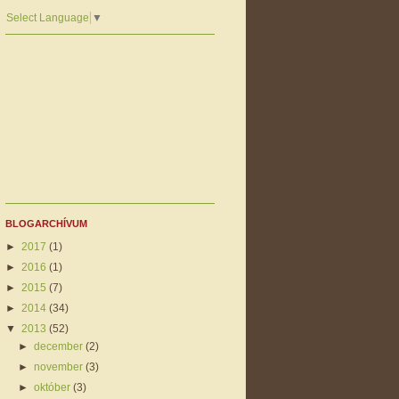
Select Language
▼
BLOGARCHÍVUM
►
2017
(1)
►
2016
(1)
►
2015
(7)
►
2014
(34)
▼
2013
(52)
►
december
(2)
►
november
(3)
►
október
(3)