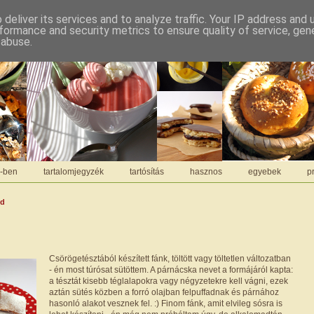
deliver its services and to analyze traffic. Your IP address and
formance and security metrics to ensure quality of service, ge
 abuse.
C-ben
tartalomjegyzék
tartósítás
hasznos
egyebek
pr
dd
Csörögetésztából készített fánk, töltött vagy töltetlen változatban
- én most túrósat sütöttem. A párnácska nevet a formájáról kapta:
a tésztát kisebb téglalapokra vagy négyzetekre kell vágni, ezek
aztán sütés közben a forró olajban felpuffadnak és párnához
hasonló alakot vesznek fel. :) Finom fánk, amit elvileg sósra is