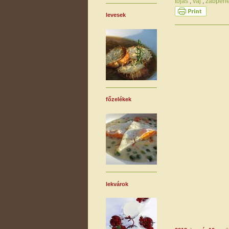
tojás
,
vaj
,
zabpehe
levesek
főzelékek
lekvárok