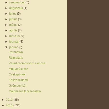
►
szeptember
(5)
►
augusztus
(1)
►
július
(5)
►
június
(3)
►
május
(2)
►
április
(7)
►
március
(9)
►
február
(4)
▼
január
(8)
Párnácska
Rózsafánk
Paradicsomos vörös lencse
Mogyorókeksz
Csirkepörkölt
Keksz szalámi
Gyömbérlikőr
Majonézes lencsesaláta
►
2012
(85)
►
2011
(134)