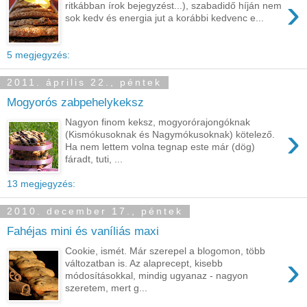
›
ritkábban írok bejegyzést...), szabadidő híján nem
sok kedv és energia jut a korábbi kedvenc e...
5 megjegyzés:
2011. április 22., péntek
Mogyorós zabpehelykeksz
Nagyon finom keksz, mogyorórajongóknak
›
(Kismókusoknak és Nagymókusoknak) kötelező.
Ha nem lettem volna tegnap este már (dög)
fáradt, tuti, ...
13 megjegyzés:
2010. december 17., péntek
Fahéjas mini és vaníliás maxi
Cookie, ismét. Már szerepel a blogomon, több
›
változatban is. Az alaprecept, kisebb
módosításokkal, mindig ugyanaz - nagyon
szeretem, mert g...