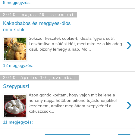
8 megjegyzés:
2010. május 29., szombat
Kakaóbabos és meggyes-diós
mini sütik
›
Sokszor készítek cookie-t, ideális "gyors süti".
Leszámítva a sütési időt, mert mire ez a kis adag
kisül, bizony lemegy a nap. Mo...
12 megjegyzés:
2010. április 10., szombat
Szepypuszi
Azon gondolkodtam, hogy vajon mit kellene a
›
néhány napja hűtőben pihenő tojásfehérjékkel
kezdenem, amikor megláttam szepykénél a
kókuszcsók...
11 megjegyzés: