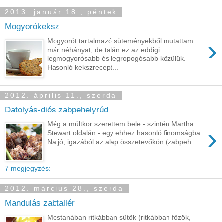
2013. január 18., péntek
Mogyorókeksz
›
Mogyorót tartalmazó süteményekből mutattam
már néhányat, de talán ez az eddigi
legmogyorósabb és legropogósabb közülük.
Hasonló kekszrecept...
2012. április 11., szerda
Datolyás-diós zabpehelyrúd
Még a múltkor szerettem bele - szintén Martha
›
Stewart oldalán - egy ehhez hasonló finomságba.
Na jó, igazából az alap összetevőkön (zabpeh...
7 megjegyzés:
2012. március 28., szerda
Mandulás zabtallér
Mostanában ritkábban sütök (ritkábban főzök,