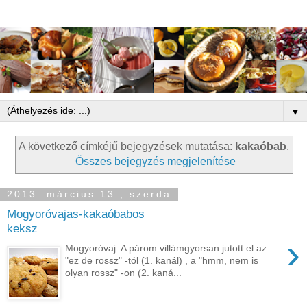
▼
A következő címkéjű bejegyzések mutatása:
kakaóbab
.
Összes bejegyzés megjelenítése
2013. március 13., szerda
Mogyoróvajas-kakaóbabos
keksz
›
Mogyoróvaj. A párom villámgyorsan jutott el az
"ez de rossz" -tól (1. kanál) , a "hmm, nem is
olyan rossz" -on (2. kaná...