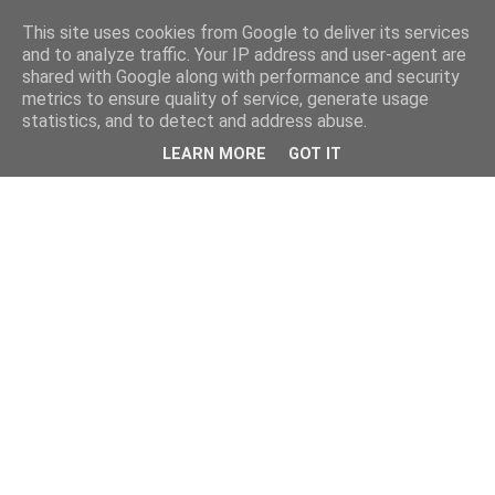
This site uses cookies from Google to deliver its services
and to analyze traffic. Your IP address and user-agent are
shared with Google along with performance and security
metrics to ensure quality of service, generate usage
statistics, and to detect and address abuse.
LEARN MORE
GOT IT