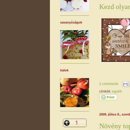
Kezd olyan
savanyúságok
italok
2 comments
címkék:
egyéb
2009. július 8., szer
Növény to