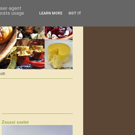
 user-agent
nerate usage
LEARN MORE
GOT IT
ofil
Zsuzsi szelet