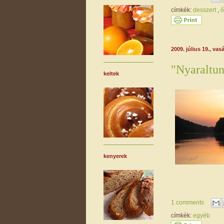
címkék:
desszert
,
ő
2009. július 19., vas
"Nyaraltu
keltek
kenyerek
1 comments
címkék:
egyéb