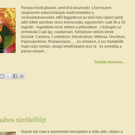
Renata hívott játszani, amit itt is köszönök! :) Azt hiszem,
rangsorolni sokszínűségük miatt lehetetlen a
növénykedvenceket, ettől függetlenül az első hely nálam adott,
attól lefelé azonban nincs éremosztás, egyszerűen csak ők a 10
legjobb - legalábbis most, ebben a pillanatban. :) dobogón az
orchideák Csak így, családosan. Néhányan velünk élnek
közülük: Cambria, Cymbidium, Dendrobium, Miltonia, Oncidium,
Paphiopedilum, Phalaenopsis, ..., és remélem, a sor folytatódik
majd szép sorban, ahogy lehetőségem lesz rá - és ameddig a
párom elviseli....
Tovább olvasom...
abos túrófelfújt
Napok óta csak a szemeimet meregetem a sütik után, ebben a