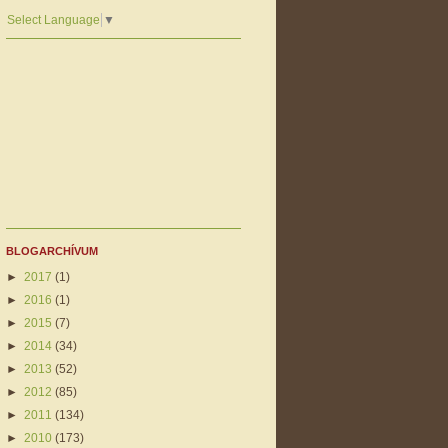
Select Language
▼
BLOGARCHÍVUM
►
2017
(1)
►
2016
(1)
►
2015
(7)
►
2014
(34)
►
2013
(52)
►
2012
(85)
►
2011
(134)
►
2010
(173)