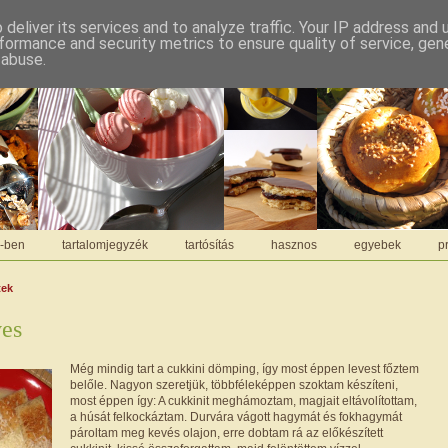
deliver its services and to analyze traffic. Your IP address and
formance and security metrics to ensure quality of service, ge
 abuse.
C-ben
tartalomjegyzék
tartósítás
hasznos
egyebek
pr
tek
ves
Még mindig tart a cukkini dömping, így most éppen levest főztem
belőle. Nagyon szeretjük, többféleképpen szoktam készíteni,
most éppen így: A cukkinit meghámoztam, magjait eltávolítottam,
a húsát felkockáztam. Durvára vágott hagymát és fokhagymát
pároltam meg kevés olajon, erre dobtam rá az előkészített