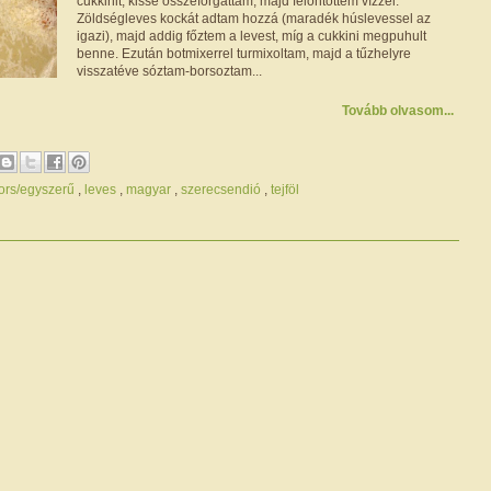
cukkinit, kissé összeforgattam, majd felöntöttem vízzel.
Zöldségleves kockát adtam hozzá (maradék húslevessel az
igazi), majd addig főztem a levest, míg a cukkini megpuhult
benne. Ezután botmixerrel turmixoltam, majd a tűzhelyre
visszatéve sóztam-borsoztam...
Tovább olvasom...
ors/egyszerű
,
leves
,
magyar
,
szerecsendió
,
tejföl