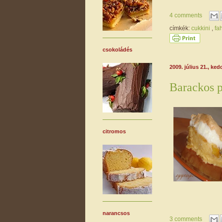
4 comments
címkék:
cukkini
,
fa
csokoládés
2009. július 21., ked
Barackos 
citromos
narancsos
3 comments