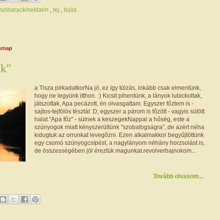
szibarack/nektarin
,
tej
,
tojás
árnap
nk"
a Tisza pirkadatkorNa jó, ez így túlzás, inkább csak elmentünk,
hogy ne legyünk itthon. :) Kicsit pihentünk, a lányok lubickoltak,
játszottak, Apa pecázott, én olvasgattam. Egyszer főztem is -
sajtos-tejfölös tésztát :D; egyszer a párom is főzött - vagyis sütött:
halat."Apa főz" - sülnek a keszegekNappal a hőség, este a
szúnyogok miatt kényszerültünk "szobafogságra", de azért néha
kidugtuk az orrunkat levegőzni. Ezen alkalmakkor begyűjtöttünk
egy csomó szúnyogcsípést, a nagylányom néhány horzsolást is,
de összességében jól éreztük magunkat.revolverbajnokom...
Tovább olvasom...