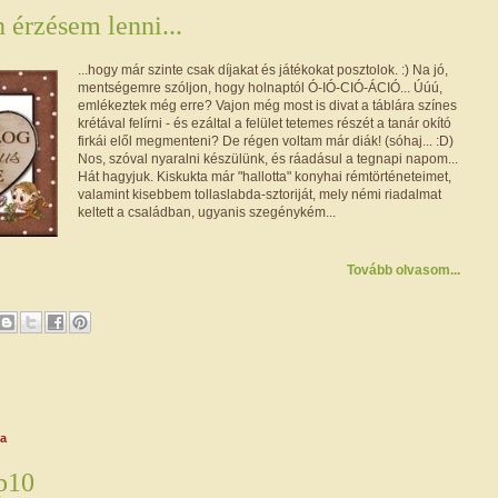
 érzésem lenni...
...hogy már szinte csak díjakat és játékokat posztolok. :) Na jó,
mentségemre szóljon, hogy holnaptól Ó-IÓ-CIÓ-ÁCIÓ... Úúú,
emlékeztek még erre? Vajon még most is divat a táblára színes
krétával felírni - és ezáltal a felület tetemes részét a tanár okító
firkái elől megmenteni? De régen voltam már diák! (sóhaj... :D)
Nos, szóval nyaralni készülünk, és ráadásul a tegnapi napom...
Hát hagyjuk. Kiskukta már "hallotta" konyhai rémtörténeteimet,
valamint kisebbem tollaslabda-sztoriját, mely némi riadalmat
keltett a családban, ugyanis szegénykém...
Tovább olvasom...
da
p10