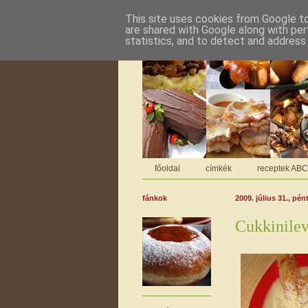
This site uses cookies from Google to 
are shared with Google along with per
statistics, and to detect and address
főoldal
címkék
receptek AB
fánkok
2009. július 31., pén
Cukkinile