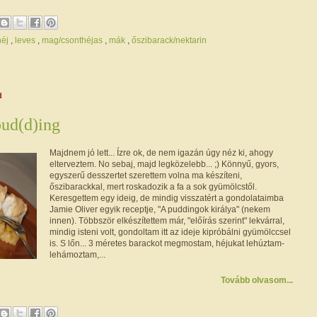
héj
,
leves
,
mag/csonthéjas
,
mák
,
őszibarack/nektarin
d
pud(d)ing
Majdnem jó lett... Ízre ok, de nem igazán úgy néz ki, ahogy
elterveztem. No sebaj, majd legközelebb... ;) Könnyű, gyors,
egyszerű desszertet szerettem volna ma készíteni,
őszibarackkal, mert roskadozik a fa a sok gyümölcstől.
Keresgettem egy ideig, de mindig visszatért a gondolataimba
Jamie Oliver egyik receptje, "A puddingok királya" (nekem
innen). Többször elkészítettem már, "előírás szerint" lekvárral,
mindig isteni volt, gondoltam itt az ideje kipróbálni gyümölccsel
is. S lőn... 3 méretes barackot megmostam, héjukat lehúztam-
lehámoztam,...
Tovább olvasom...