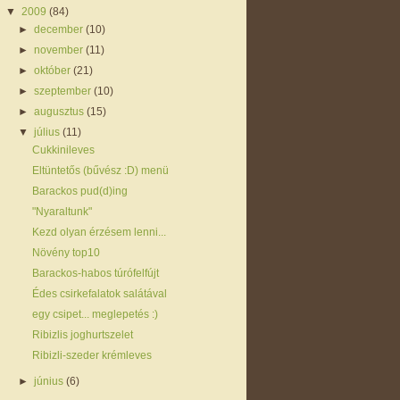
▼
2009
(84)
►
december
(10)
►
november
(11)
►
október
(21)
►
szeptember
(10)
►
augusztus
(15)
▼
július
(11)
Cukkinileves
Eltüntetős (bűvész :D) menü
Barackos pud(d)ing
"Nyaraltunk"
Kezd olyan érzésem lenni...
Növény top10
Barackos-habos túrófelfújt
Édes csirkefalatok salátával
egy csipet... meglepetés :)
Ribizlis joghurtszelet
Ribizli-szeder krémleves
►
június
(6)