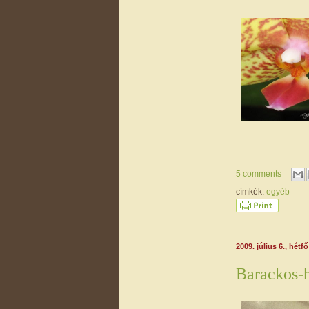
5 comments
címkék:
egyéb
2009. július 6., hétfő
Barackos-h