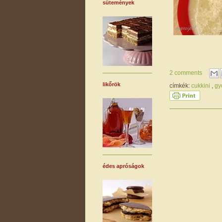
sütemények
2 comments
likőrök
címkék:
cukkini
,
gy
édes apróságok