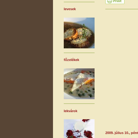
levesek
főzelékek
lekvárok
2009. július 10., pén