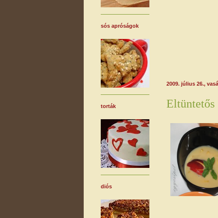
sós apróságok
2009. július 26., vas
Eltüntetős
torták
diós