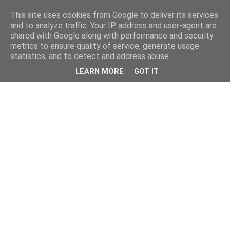
This site uses cookies from Google to deliver its services
and to analyze traffic. Your IP address and user-agent are
shared with Google along with performance and security
metrics to ensure quality of service, generate usage
statistics, and to detect and address abuse.
LEARN MORE
GOT IT