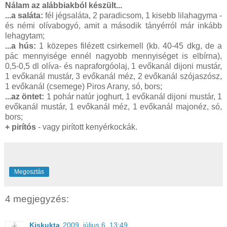
Nálam az alábbiakból készült...
...a saláta:
fél jégsaláta, 2 paradicsom, 1 kisebb lilahagyma -
és némi olívabogyó, amit a második tányérról már inkább
lehagytam;
...a hús:
1 közepes filézett csirkemell (kb. 40-45 dkg, de a
pác mennyisége ennél nagyobb mennyiséget is elbírna),
0,5-0,5 dl olíva- és napraforgóolaj, 1 evőkanál dijoni mustár,
1 evőkanál mustár, 3 evőkanál méz, 2 evőkanál szójaszósz,
1 evőkanál (csemege) Piros Arany, só, bors;
...az öntet:
1 pohár natúr joghurt, 1 evőkanál dijoni mustár, 1
evőkanál mustár, 1 evőkanál méz, 1 evőkanál majonéz, só,
bors;
+ pirítós
- vagy pirított kenyérkockák.
Megosztás
4 megjegyzés:
Kiskukta
2009. július 6. 13:49