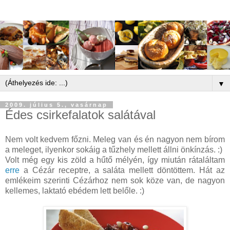
▼
2009. július 5., vasárnap
Édes csirkefalatok salátával
Nem volt kedvem főzni. Meleg van és én nagyon nem bírom
a meleget, ilyenkor sokáig a tűzhely mellett állni önkínzás. :)
Volt még egy kis zöld a hűtő mélyén, így miután rátaláltam
erre
a Cézár receptre, a saláta mellett döntöttem. Hát az
emlékeim szerinti Cézárhoz nem sok köze van, de nagyon
kellemes, laktató ebédem lett belőle. :)