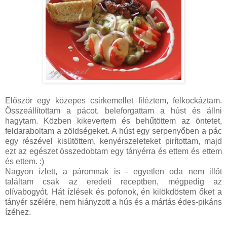
Először egy közepes csirkemellet filéztem, felkockáztam.
Összeállítottam a pácot, beleforgattam a húst és állni
hagytam. Közben kikevertem és behűtöttem az öntetet,
feldaraboltam a zöldségeket. A húst egy serpenyőben a pác
egy részével kisütöttem, kenyérszeleteket pirítottam, majd
ezt az egészet összedobtam egy tányérra és ettem és ettem
és ettem. :)
Nagyon ízlett, a páromnak is - egyetlen oda nem illőt
találtam csak az eredeti receptben, mégpedig az
olívabogyót. Hát ízlések és pofonok, én kilökdöstem őket a
tányér szélére, nem hiányzott a hús és a mártás édes-pikáns
ízéhez.