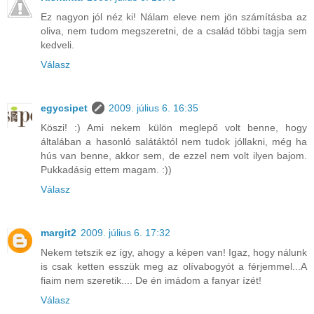
Ez nagyon jól néz ki! Nálam eleve nem jön számításba az
oliva, nem tudom megszeretni, de a család többi tagja sem
kedveli.
Válasz
egycsipet
2009. július 6. 16:35
Köszi! :) Ami nekem külön meglepő volt benne, hogy
általában a hasonló salátáktól nem tudok jóllakni, még ha
hús van benne, akkor sem, de ezzel nem volt ilyen bajom.
Pukkadásig ettem magam. :))
Válasz
margit2
2009. július 6. 17:32
Nekem tetszik ez így, ahogy a képen van! Igaz, hogy nálunk
is csak ketten esszük meg az olívabogyót a férjemmel...A
fiaim nem szeretik.... De én imádom a fanyar ízét!
Válasz