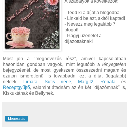
A szabályok a következők:
- Tedd ki a díjat a blogodba!
- Linkeld be azt, akitől kaptad!
- Nevezz meg legalább 7
blogot!
- Hagyj üzenetet a
díjazottaknak!
Most jön a "megnevezős rész", amivel kapcsolatban
hasonlóan gondban vagyok, mint legutóbb a
lényegtelen
bejegyzésnél, de most igyekszem összeszedni magam és
ezúton ismeretlenül is továbbadni ezt a díjat (legalább)
nektek:
Limara
,
Sütis néne
,
Margit2
,
Renata
és
Receptgyűjtő
, valamint átadnám az én két "díjazómnak" is,
Kiskuktának és Bellynek.
Megosztás