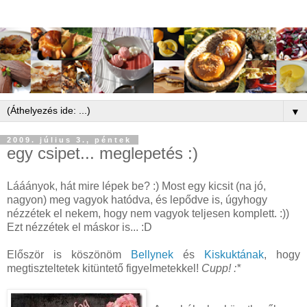
▼
2009. július 3., péntek
egy csipet... meglepetés :)
Lááányok, hát mire lépek be? :) Most egy kicsit (na jó,
nagyon) meg vagyok hatódva, és lepődve is, úgyhogy
nézzétek el nekem, hogy nem vagyok teljesen komplett. :))
Ezt nézzétek el máskor is... :D
Először is köszönöm
Bellynek
és
Kiskuktának
, hogy
megtiszteltetek kitüntető figyelmetekkel!
Cupp! :*