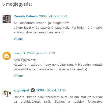
6 megjegyzés:
Renata Kalman
2009. július 4. 6:24
Áh, köszönöm szépen, jól megleptél!!
Látom igazi virág-szakértő vagy, nálunk a férjem ért inkább
a virágokhoz, én meg csak lesem.
Válasz
margit2
2009. július 4. 7:13
Szia Egycsipet!
Köszönöm szépen, hogy gondoltál rám. A blogodra mutató
viszontlinket természetesen már én is kitettem! :-)
Válasz
egycsipet
2009. július 4. 11:21
Renata, inkább csak szeretem őket, de ma már ez is csak
az orchideáknak szól. Sajnos a többiek fejvesztve