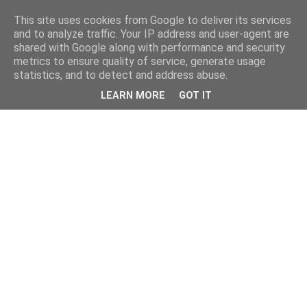
This site uses cookies from Google to deliver its services
and to analyze traffic. Your IP address and user-agent are
shared with Google along with performance and security
metrics to ensure quality of service, generate usage
statistics, and to detect and address abuse.
LEARN MORE
GOT IT