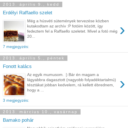
2013. április 9., kedd
Erdélyi Raffaello szelet
Még a húsvéti sütemények tervezése közben
›
kutakodtam az archív :P fotóim között, így
fedeztem fel a Raffaello szeletet. Mivel a fotó még
20...
7 megjegyzés:
2013. április 5., péntek
Fonott kalács
Az egyik mumusom. :) Bár én magam a
›
lágyabbra dagasztott (nagyobb folyadéktartalmú)
tésztákat jobban kedvelem, rá kellett ébrednem,
hogy a ...
3 megjegyzés:
2013. március 10., vasárnap
Bamako pohár