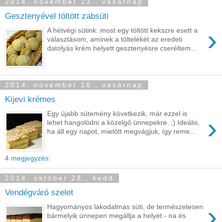
2014. november 23., vasárnap
Gesztenyével töltött zabsüti
›
A hétvégi sütink: most egy töltött kekszre esett a
választásom, aminek a töltelékét az eredeti
datolyás krém helyett gesztenyésre cseréltem...
2014. november 16., vasárnap
Kijevi krémes
Egy újabb sütemény következik, már ezzel is
›
lehet hangolódni a közelgő ünnepekre. ;) Ideális,
ha áll egy napot, mielőtt megvágjuk, így reme...
4 megjegyzés:
2014. október 28., kedd
Vendégváró szelet
›
Hagyományos lakodalmas süti, de természetesen
bármelyik ünnepen megállja a helyét - na és