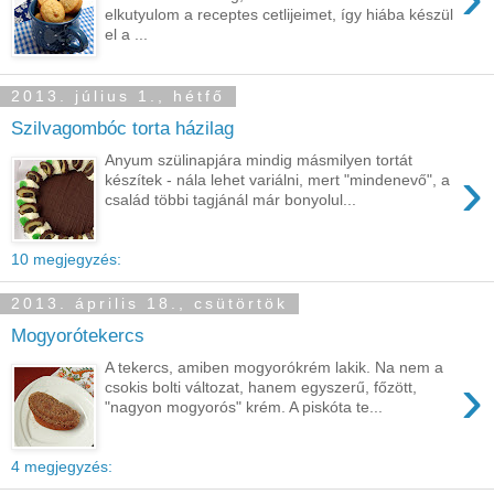
elkutyulom a receptes cetlijeimet, így hiába készül
el a ...
2013. július 1., hétfő
Szilvagombóc torta házilag
Anyum szülinapjára mindig másmilyen tortát
›
készítek - nála lehet variálni, mert "mindenevő", a
család többi tagjánál már bonyolul...
10 megjegyzés:
2013. április 18., csütörtök
Mogyorótekercs
A tekercs, amiben mogyorókrém lakik. Na nem a
›
csokis bolti változat, hanem egyszerű, főzött,
"nagyon mogyorós" krém. A piskóta te...
4 megjegyzés: