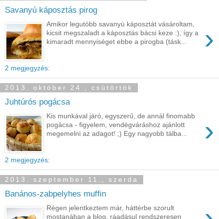
Savanyú káposztás pirog
Amikor legutóbb savanyú káposztát vásároltam,
›
kicsit megszaladt a káposztás bácsi keze :), így a
kimaradt mennyiséget ebbe a pirogba (tásk...
2 megjegyzés:
2013. október 24., csütörtök
Juhtúrós pogácsa
Kis munkával járó, egyszerű, de annál finomabb
›
pogácsa - figyelem, vendégváráshoz ajánlott
megemelni az adagot! ;) Egy nagyobb tálba...
2 megjegyzés:
2013. szeptember 11., szerda
Banános-zabpelyhes muffin
›
Régen jelentkeztem már, háttérbe szorult
mostanában a blog, ráadásul rendszeresen