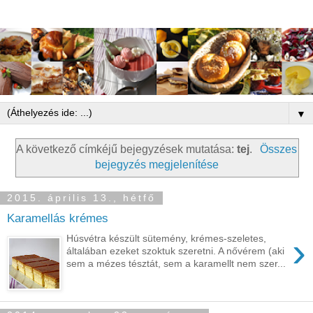
▼
A következő címkéjű bejegyzések mutatása:
tej
.
Összes
bejegyzés megjelenítése
2015. április 13., hétfő
Karamellás krémes
›
Húsvétra készült sütemény, krémes-szeletes,
általában ezeket szoktuk szeretni. A nővérem (aki
sem a mézes tésztát, sem a karamellt nem szer...