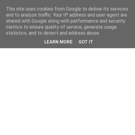
This site uses cookies from Google to deliver its services
and to analyze traffic. Your IP address and user-agent are
shared with Google along with performance and security
metrics to ensure quality of service, generate usage
statistics, and to detect and address abuse.
LEARN MORE
GOT IT