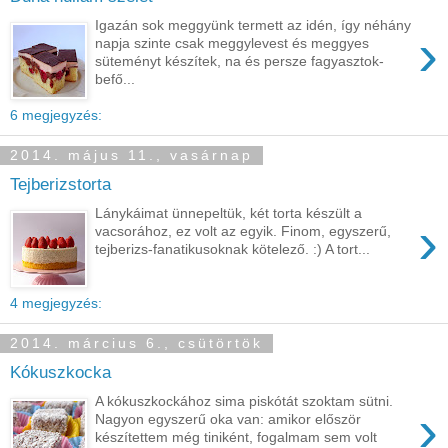
Igazán sok meggyünk termett az idén, így néhány
›
napja szinte csak meggylevest és meggyes
süteményt készítek, na és persze fagyasztok-
befő...
6 megjegyzés:
2014. május 11., vasárnap
Tejberizstorta
Lánykáimat ünnepeltük, két torta készült a
›
vacsorához, ez volt az egyik. Finom, egyszerű,
tejberizs-fanatikusoknak kötelező. :) A tort...
4 megjegyzés:
2014. március 6., csütörtök
Kókuszkocka
A kókuszkockához sima piskótát szoktam sütni.
›
Nagyon egyszerű oka van: amikor először
készítettem még tiniként, fogalmam sem volt