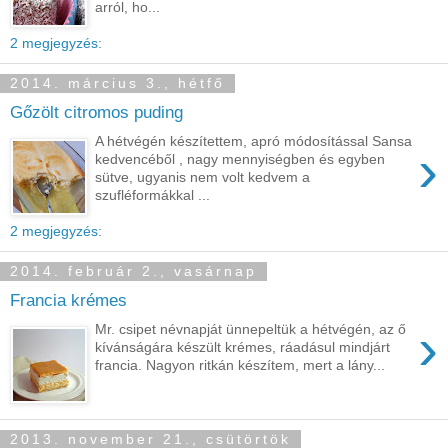
arról, ho...
2 megjegyzés:
2014. március 3., hétfő
Gőzölt citromos puding
A hétvégén készítettem, apró módosítással Sansa
›
kedvencéből , nagy mennyiségben és egyben
sütve, ugyanis nem volt kedvem a
szufléformákkal ...
2 megjegyzés:
2014. február 2., vasárnap
Francia krémes
›
Mr. csipet névnapját ünnepeltük a hétvégén, az ő
kívánságára készült krémes, ráadásul mindjárt
francia. Nagyon ritkán készítem, mert a lány...
2013. november 21., csütörtök