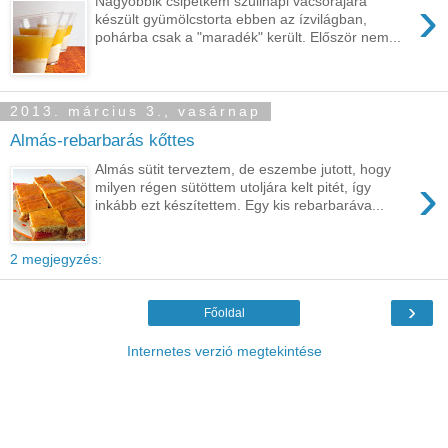
›
Nagyobbik csipetkém szülinapi vacsorájára
készült gyümölcstorta ebben az ízvilágban,
pohárba csak a "maradék" került. Először nem...
2013. március 3., vasárnap
Almás-rebarbarás kőttes
Almás sütit terveztem, de eszembe jutott, hogy
›
milyen régen sütöttem utoljára kelt pitét, így
inkább ezt készítettem. Egy kis rebarbaráva...
2 megjegyzés:
›
Főoldal
Internetes verzió megtekintése