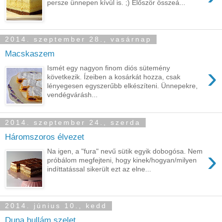
persze ünnepen kívül is. ;) Először összeá...
2014. szeptember 28., vasárnap
Macskaszem
›
Ismét egy nagyon finom diós sütemény
következik. Ízeiben a kosárkát hozza, csak
lényegesen egyszerűbb elkészíteni. Ünnepekre,
vendégvárásh...
2014. szeptember 24., szerda
Háromszoros élvezet
›
Na igen, a "fura" nevű sütik egyik dobogósa. Nem
próbálom megfejteni, hogy kinek/hogyan/milyen
indíttatással sikerült ezt az elne...
2014. június 10., kedd
Duna hullám szelet