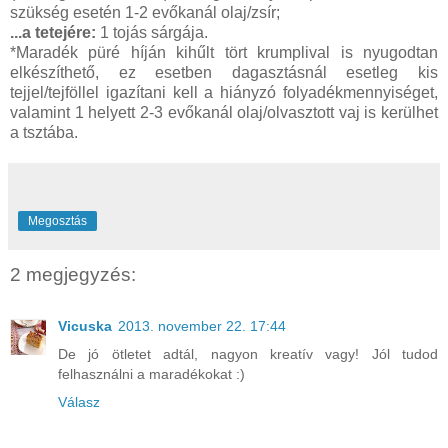
szükség esetén 1-2 evőkanál olaj/zsír;
...a tetejére:
1 tojás sárgája.
*Maradék püré híján kihűlt tört krumplival is nyugodtan
elkészíthető, ez esetben dagasztásnál esetleg kis
tejjel/tejföllel igazítani kell a hiányzó folyadékmennyiséget,
valamint 1 helyett 2-3 evőkanál olaj/olvasztott vaj is kerülhet
a tsztába.
Megosztás
2 megjegyzés:
Vicuska
2013. november 22. 17:44
De jó ötletet adtál, nagyon kreatív vagy! Jól tudod
felhasználni a maradékokat :)
Válasz