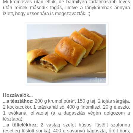
Mi krémleves után ettük, de bármilyen tartalmasabb leves
után remek második fogás, illetve a lánykáimnak annyira
ízlett, hogy uzsonnára is megszavazták. :)
Hozzávalók...
...a tésztához:
200 g krumplipüré*, 150 g tej, 2 tojás sárgája,
2 kockacukor, 1 teáskanál só, 400 g finomliszt, 20 g élesztő,
1 evőkanál olívaolaj (a a dagasztás végén dolgozom a
tésztába);
...a töltelékhez:
2 vastag szelet húsos, füstölt szalonna
(esetleg füstölt sonka), 400 g savanyú káposzta, őrölt bors,