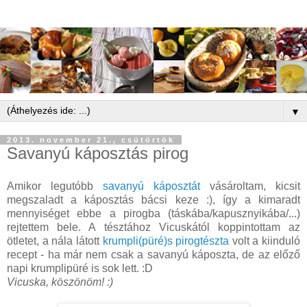
▼
2013. november 21., csütörtök
Savanyú káposztás pirog
Amikor legutóbb
savanyú káposztát
vásároltam, kicsit
megszaladt a káposztás bácsi keze :), így a kimaradt
mennyiséget ebbe a pirogba (táskába/kapusznyikába/...)
rejtettem bele. A tésztához Vicuskától koppintottam az
ötletet, a nála látott
krumpli(püré)s pirogtészta
volt a kiinduló
recept - ha már nem csak a savanyú káposzta, de az előző
napi krumplipüré is sok lett. :D
Vicuska, köszönöm! :)