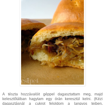
A tészta hozzávalóit géppel dagasztattam meg, majd
kelesztőtálban hagytam egy órán keresztül kelni. (Kézi
dagasztásnál a cukrot feloldom a langyos tejben,