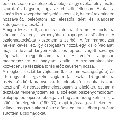
belemorzsolom az élesztőt, a tetejére egy evőkanálnyi lisztet
szórok és hagyom, hogy az élesztő felfusson. Ezután a
kimért liszt közepébe mélyedést készítek, belemérek minden
hozzávalót, beleöntöm az élesztős tejet és alaposan
kidolgozom a tésztát.)
Amíg a tészta kelt, a húsos szalonnát 4-5 mm-es kockákra
vágtam és egy serpenyőben ropogósra sütöttem. A
szalonnakockákat kiszedtem a zsírból. A fennmaradt zsír
nekem kevés lett, így csorgattam hozzá egy kis olívaolajat,
majd a levétől kinyomkodott és apróra vágott savanyú
káposztát megpirítottam rajta. A végén alaposan
megborsoztam és hagytam kihűlni. A szalonnakockákat
közvetlenül a tésztába töltés előtt kevertem hozzá.
A megkelt tésztát kinyújtottam (kb. 5 mm vastagságúra) és
16 nagyobb négyzetre vágtam (a tésztát 16 gombócra
osztva -és kör lapra nyújtva- félhold alakú pirogokat is lehet
készíteni). A négyzetekre elosztottam a tölteléket, ezután a
tésztákat félbehajtottam és a széleket összenyomkodtam.
Sütőpapíros tepsibe rakosgatva hagytam addig kelni, míg a
sütő előmelegedett (180 °C), majd tojássárgával lekentem,
villával megszurkáltam és az előmelegített sütőben pirulósra
sütöttem a csomagokat.