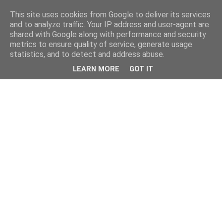
This site uses cookies from Google to deliver its services
and to analyze traffic. Your IP address and user-agent are
shared with Google along with performance and security
metrics to ensure quality of service, generate usage
statistics, and to detect and address abuse.
LEARN MORE
GOT IT