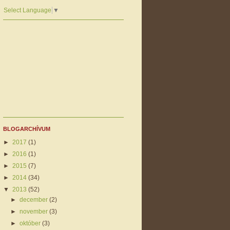
Select Language
▼
BLOGARCHÍVUM
►
2017
(1)
►
2016
(1)
►
2015
(7)
►
2014
(34)
▼
2013
(52)
►
december
(2)
►
november
(3)
►
október
(3)