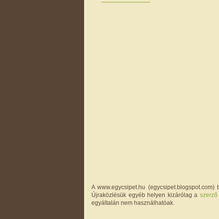
A www.egycsipet.hu (egycsipet.blogspot.com) b
Újraközlésük egyéb helyen kizárólag a
szerző
egyáltalán nem használhatóak.