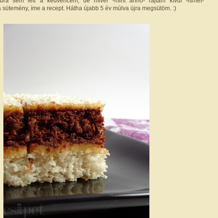
bbra sem lett a kedvencem, de mivel -mint anno- rajtam kívül -ismét-
a sütemény, íme a recept. Hátha újabb 5 év múlva újra megsütöm. :)