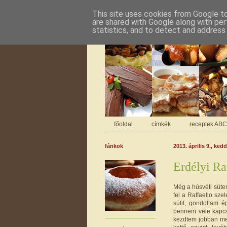
This site uses cookies from Google to 
are shared with Google along with per
statistics, and to detect and address
főoldal
címkék
receptek AB
fánkok
2013. április 9., kedd
Erdélyi Raf
Még a húsvéti süte
fel a Raffaello sze
sütit, gondoltam 
bennem vele kapcso
kezdtem jobban me