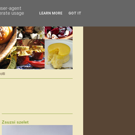
 user-agent
nerate usage
LEARN MORE
GOT IT
ofil
Zsuzsi szelet