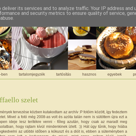
deliver its services and to analyze traffic. Your IP address and
formance and security metrics to ensure quality of service, ge
 abuse.
C-ben
tartalomjegyzék
tartósítás
hasznos
egyebek
pr
faello szelet
mények tervezése közben kutakodtam az archív :P fotóim között, így fedeztem
letet. Mivel a fotó még 2008-as volt és azóta talán nem is sütöttem újra ezt a
éppen ideje lesz terítékre venni - főleg azután, hogy csak az maradt meg
latban, hogy rajtam kívül mindenkinek ízlett. :)) Hát úgy tűnik, hogy hiába
gkedvelni az utóbbi időben a kókuszt és a diót is, ebben a süteményben a