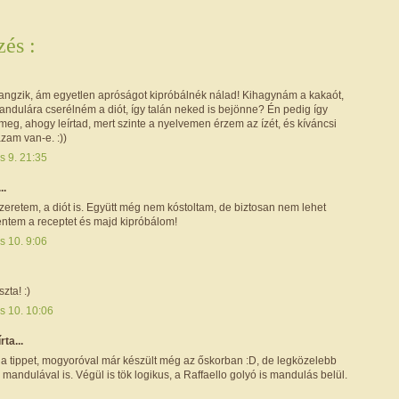
és :
hangzik, ám egyetlen apróságot kipróbálnék nálad! Kihagynám a kakaót,
andulára cserélném a diót, így talán neked is bejönne? Én pedig így
eg, ahogy leírtad, mert szinte a nyelvemen érzem az ízét, és kíváncsi
zam van-e. :))
is 9. 21:35
..
zeretem, a diót is. Együtt még nem kóstoltam, de biztosan nem lehet
entem a receptet és majd kipróbálom!
is 10. 9:06
zta! :)
is 10. 10:06
írta...
 a tippet, mogyoróval már készült még az őskorban :D, de legközelebb
mandulával is. Végül is tök logikus, a Raffaello golyó is mandulás belül.