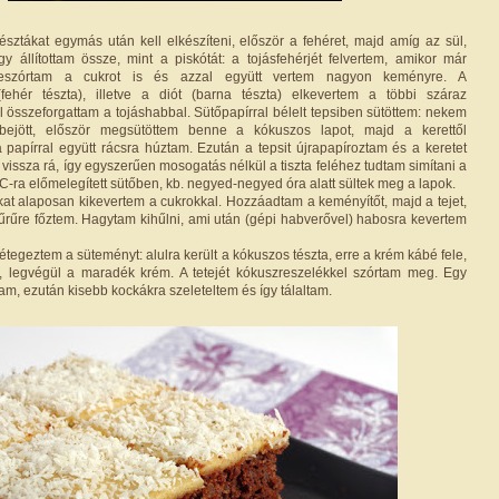
sztákat egymás után kell elkészíteni, először a fehéret, majd amíg az sül,
y állítottam össze, mint a piskótát: a tojásfehérjét felvertem, amikor már
leszórtam a cukrot is és azzal együtt vertem nagyon keményre. A
(fehér tészta), illetve a diót (barna tészta) elkevertem a többi száraz
l összeforgattam a tojáshabbal. Sütőpapírral bélelt tepsiben sütöttem: nekem
bejött, először megsütöttem benne a kókuszos lapot, majd a kerettől
a papírral együtt rácsra húztam. Ezután a tepsit újrapapíroztam és a keretet
 vissza rá, így egyszerűen mosogatás nélkül a tiszta feléhez tudtam simítani a
°C-ra előmelegített sütőben, kb. negyed-negyed óra alatt sültek meg a lapok.
at alaposan kikevertem a cukrokkal. Hozzáadtam a keményítőt, majd a tejet,
sűrűre főztem. Hagytam kihűlni, ami után (gépi habverővel) habosra kevertem
étegeztem a süteményt: alulra került a kókuszos tészta, erre a krém kábé fele,
a, legvégül a maradék krém. A tetejét kókuszreszelékkel szórtam meg. Egy
tam, ezután kisebb kockákra szeleteltem és így tálaltam.