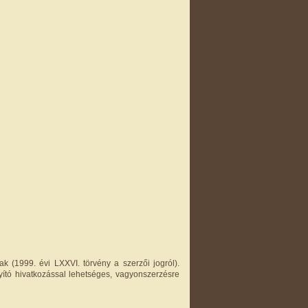
k (1999. évi LXXVI. törvény a szerzői jogról).
yító hivatkozással lehetséges, vagyonszerzésre