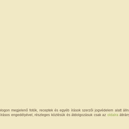
logon megjelenő fotók, receptek és egyéb írások szerzői jogvédelem alatt állna
írásos engedélyével, részleges közlésük és átdolgozásuk csak az
oldalra
átirán