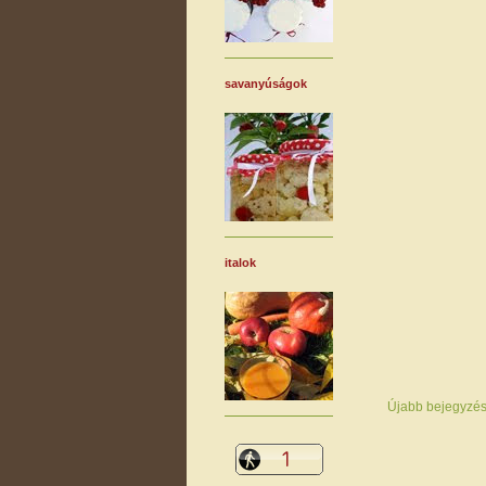
savanyúságok
italok
Újabb bejegyzé