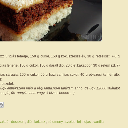
oz:
5 tojás fehérje, 150 g cukor, 150 g kókuszreszelék, 30 g rétesliszt, 7-8 g
ojás fehérje, 150 g cukor, 150 g darált dió, 20 g ét kakaópor, 30 g rétesliszt, 7-
jás sárgája, 100 g cukor, 50 g házi vaníliás cukor, 40 g étkezési keményítő,
j;
reszelék.
t úgy emlékszem még a régi rama.hu-n találtam anno, de úgy 12000 találatot
 google, úh. annyira nem vagyok biztos benne... :)
/kakaó
,
desszert
,
dió
,
kókusz
,
sütemény
,
szelet
,
tej
,
tojás
,
vanília