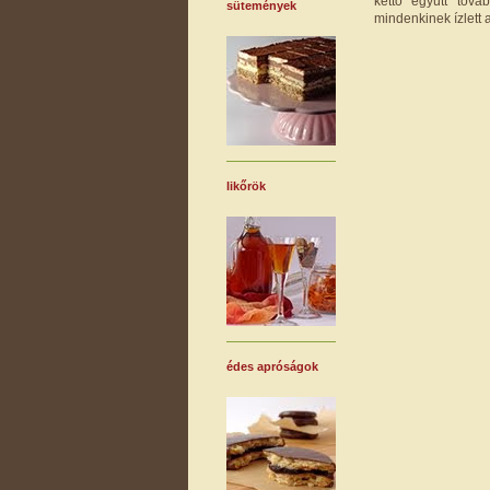
kettő együtt tová
sütemények
mindenkinek ízlett 
likőrök
édes apróságok