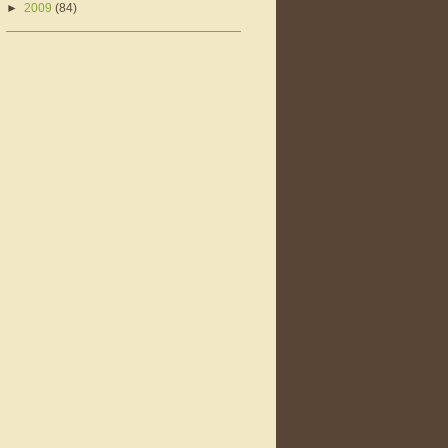
►
2009
(84)