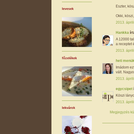
Eszter, kös
levesek
Okki, köszi
2013. ápril
Hankka
írt
A 12000 tal
a receptet 
2013. ápril
főzelékek
heti menü
Imádom ezt
vált. Nagy
2013. ápril
egycsipet
Köszi lányo
2013. ápril
lekvárok
Megjegyzés kü