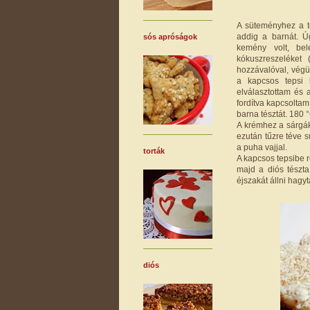
A süteményhez a té
addig a barnát. Úg
sós apróságok
kemény volt, be
kókuszreszeléket 
hozzávalóval, végü
a kapcsos tepsi 
elválasztottam és 
fordítva kapcsoltam
barna tésztát. 180 
A krémhez a sárgák
ezután tűzre téve 
a puha vajjal.
torták
A kapcsos tepsibe r
majd a diós tészt
éjszakát állni hagy
diós