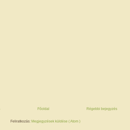
s
Főoldal
Régebbi bejegyzés
Feliratkozás:
Megjegyzések küldése ( Atom )