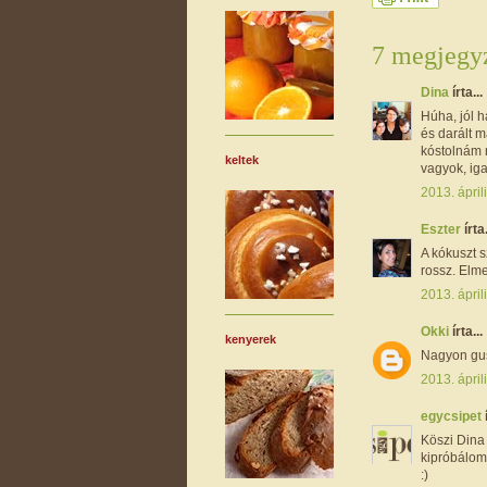
7 megjegyz
Dina
írta...
Húha, jól 
és darált m
kóstolnám m
keltek
vagyok, iga
2013. ápril
Eszter
írta.
A kókuszt s
rossz. Elm
2013. ápril
Okki
írta...
kenyerek
Nagyon gus
2013. ápril
egycsipet
Köszi Dina
kipróbálom 
:)