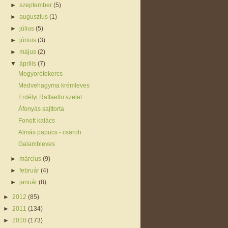
►
szeptember
(5)
►
augusztus
(1)
►
július
(5)
►
június
(3)
►
május
(2)
▼
április
(7)
Mogyorótekercs
Medvehagyma krémleves
Erdélyi Raffaello szelet
Áfonyás sajttorta
Fonott kalács
Almás papucs - csaroh
Galambleves
►
március
(9)
►
február
(4)
►
január
(8)
►
2012
(85)
►
2011
(134)
►
2010
(173)