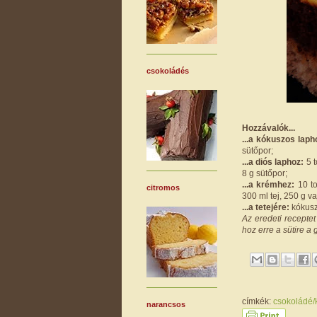
csokoládés
Hozzávalók...
...a kókuszos laph
sütőpor;
...a diós laphoz:
5 t
8 g sütőpor;
...a krémhez:
10 to
citromos
300 ml tej, 250 g va
...a tetejére:
kókusz
Az eredeti recepte
hoz erre a sütire a
címkék:
csokoládé
narancsos