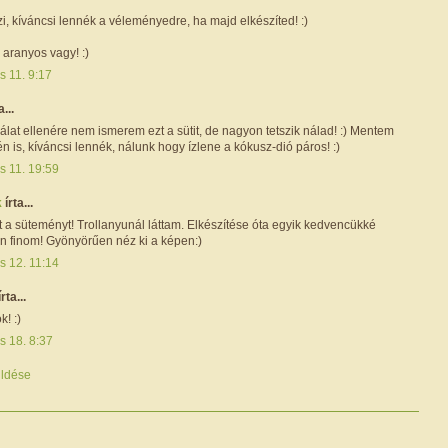
zi, kíváncsi lennék a véleményedre, ha majd elkészíted! :)
, aranyos vagy! :)
is 11. 9:17
a...
álat ellenére nem ismerem ezt a sütit, de nagyon tetszik nálad! :) Mentem
én is, kíváncsi lennék, nálunk hogy ízlene a kókusz-dió páros! :)
is 11. 19:59
k
írta...
 a süteményt! Trollanyunál láttam. Elkészítése óta egyik kedvencükké
on finom! Gyönyörűen néz ki a képen:)
is 12. 11:14
írta...
k! :)
is 18. 8:37
ldése