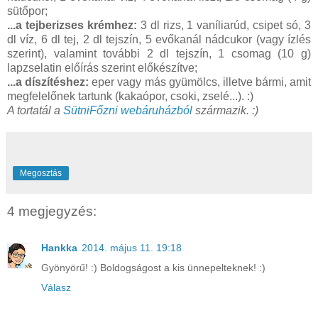
sütőpor;
...a tejberizses krémhez:
3 dl rizs, 1 vaníliarúd, csipet só, 3
dl víz, 6 dl tej, 2 dl tejszín, 5 evőkanál nádcukor (vagy ízlés
szerint), valamint további 2 dl tejszín, 1 csomag (10 g)
lapzselatin előírás szerint előkészítve;
...a díszítéshez:
eper vagy más gyümölcs, illetve bármi, amit
megfelelőnek tartunk (kakaópor, csoki, zselé...). :)
A tortatál a
SütniFőzni webáruházból
származik. :)
Megosztás
4 megjegyzés:
Hankka
2014. május 11. 19:18
Gyönyörű! :) Boldogságost a kis ünnepelteknek! :)
Válasz