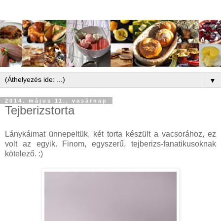
▼
2014. május 11., vasárnap
Tejberizstorta
Lánykáimat ünnepeltük, két torta készült a vacsorához, ez
volt az egyik. Finom, egyszerű, tejberizs-fanatikusoknak
kötelező. :)