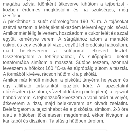
magába szívja. Időnként átkeverve kihűtöm a tejberizst -
közben érdemes megkóstolni és ha szükséges, még
ízesíteni.
A piskótához a sütőt előmelegítem 190 °C-ra. A tojásokat
szétválasztom, a fehérjéket elkezdem felverni egy pici sóval.
Amikor már félig felvertem, hozzáadom a cukor felét és azzal
együtt keményre verem. A sárgájához adom a maradék
cukrot és egy evőkanál vizet, együtt fehéredésig habosítom,
majd belekeverem a sütőporral elkevert lisztet.
Összeforgatom a fehérjehabbal, és sütőpapírral bélelt
tortaformába simítom a masszát. Sütőbe teszem, azonnal
leveszem a hőfokot 160 °C-ra és tűpróbáig sütöm a tésztát.
A formából kivéve, rácson hűtöm ki a piskótát.
Amikor már kihűlt minden, a piskótát tányérra helyezem és
egy állítható tortakarikát igazítok köré. A lapzselatint
előkészítem (áztatom, vízzel oldódásig melegítem), a tejszínt
habbá verem. A tejberizsből kiveszem a vaníliarúd hüvelyét,
átkeverem a rizst, majd belekeverem az olvadt zselatint.
Beleforgatom a tejszínhabot és a piskótára simítom. 2-3 óra
alatt a hűtőben tökéletesen megdermed, ekkor kivágom a
karikából és díszítem. Tálalásig hűtőben tárolom.