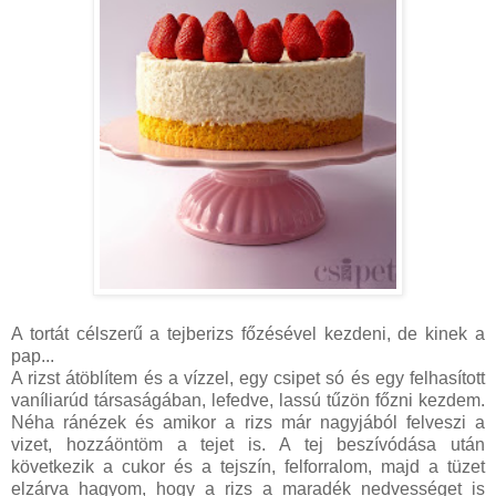
A tortát célszerű a tejberizs főzésével kezdeni, de kinek a
pap...
A rizst átöblítem és a vízzel, egy csipet só és egy felhasított
vaníliarúd társaságában, lefedve, lassú tűzön főzni kezdem.
Néha ránézek és amikor a rizs már nagyjából felveszi a
vizet, hozzáöntöm a tejet is. A tej beszívódása után
következik a cukor és a tejszín, felforralom, majd a tüzet
elzárva hagyom, hogy a rizs a maradék nedvességet is