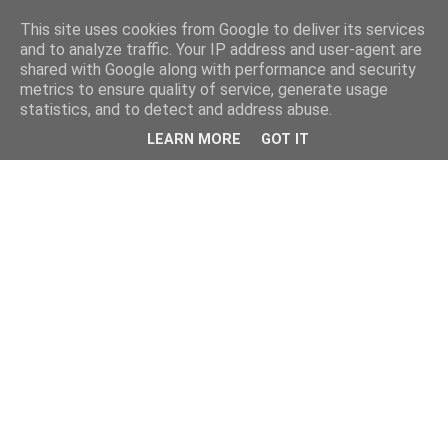
This site uses cookies from Google to deliver its services
and to analyze traffic. Your IP address and user-agent are
shared with Google along with performance and security
metrics to ensure quality of service, generate usage
statistics, and to detect and address abuse.
LEARN MORE
GOT IT