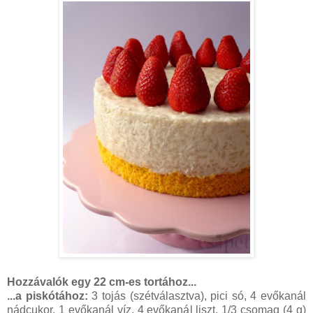
Hozzávalók egy 22 cm-es tortához...
...a piskótához:
3 tojás (szétválasztva), pici só, 4 evőkanál
nádcukor, 1 evőkanál víz, 4 evőkanál liszt, 1/3 csomag (4 g)