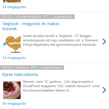
14 megjegyzés:
2011. szeptember 17., szombat
Segítsüti - mogyorós és mákos
linzerek
›
Ismét akcióba lendül a Segítsüti : 27 blogger
anyuka/apuka süt egy csodálatos cél, a Szemem
Fénye Alapítvány két gyermekhospice házának...
12 megjegyzés:
2011. május 29., vasárnap
Epres habcsóktorta
Neeem, nem "a" pavlova. :) Az alapreceptet a
›
GoodFood magazine "101 csábító desszert" című
kis könyvecskéjében láttam m...
20 megjegyzés: