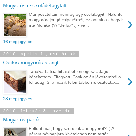
Mogyorós csokoládéfagylalt
Már posztoltam nemrég egy csokifagyit . Nálunk,
›
mogyorórajongó csipetéknél, ez annak a - hogy is
írta Mónika (?) "de lux" :) - vá...
16 megjegyzés:
2010. április 1., csütörtök
Csokis-mogyorós stangli
Tanulva Latsia hibájából, én egész adagot
›
készítettem. Elfogyott. Csak az én jóvoltomból a
fél adag :S, a másik felén többen is osztoztak....
28 megjegyzés:
2010. február 3., szerda
Mogyorós parfé
Feltűnt már, hogy szeretjük a mogyorót? :) A
párom névnapjára kivételesen nem tortát