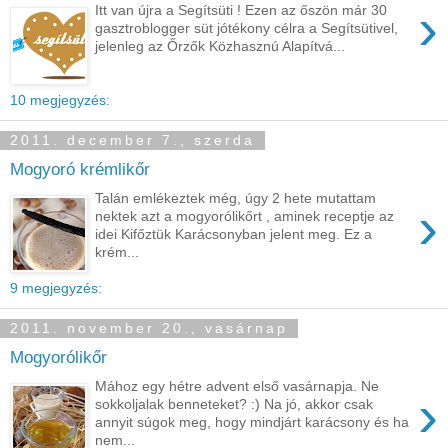
›
Itt van újra a Segítsüti ! Ezen az őszön már 30
gasztroblogger süt jótékony célra a Segítsütivel,
jelenleg az Őrzők Közhasznú Alapítvá...
10 megjegyzés:
2011. december 7., szerda
Mogyoró krémlikőr
Talán emlékeztek még, úgy 2 hete mutattam
›
nektek azt a mogyorólikőrt , aminek receptje az
idei Kifőztük Karácsonyban jelent meg. Ez a
krém...
9 megjegyzés:
2011. november 20., vasárnap
Mogyorólikőr
Mához egy hétre advent első vasárnapja. Ne
›
sokkoljalak benneteket? :) Na jó, akkor csak
annyit súgok meg, hogy mindjárt karácsony és ha
nem...