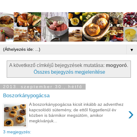
▼
A következő címkéjű bejegyzések mutatása:
mogyoró
.
Összes bejegyzés megjelenítése
2013. szeptember 30., hétfő
Boszorkánypogácsa
A boszorkánypogácsa kicsit inkább az adventhez
›
kapcsolódó sütemény, de ettől függetlenül év
közben is bármikor megsütöm, amikor
megkívánjuk...
3 megjegyzés: