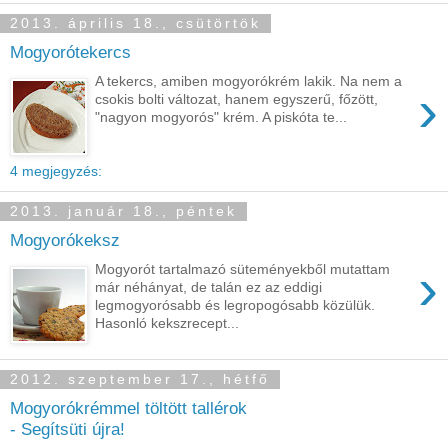
2013. április 18., csütörtök
Mogyorótekercs
A tekercs, amiben mogyorókrém lakik. Na nem a
›
csokis bolti változat, hanem egyszerű, főzött,
"nagyon mogyorós" krém. A piskóta te...
4 megjegyzés:
2013. január 18., péntek
Mogyorókeksz
›
Mogyorót tartalmazó süteményekből mutattam
már néhányat, de talán ez az eddigi
legmogyorósabb és legropogósabb közülük.
Hasonló kekszrecept...
2012. szeptember 17., hétfő
Mogyorókrémmel töltött tallérok
- Segítsüti újra!