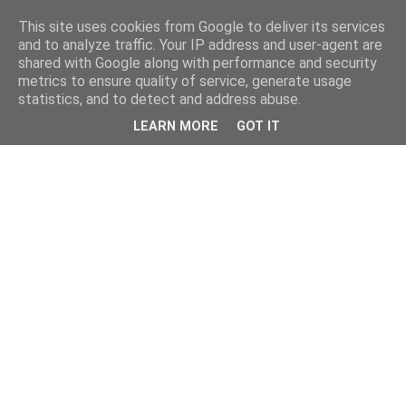
This site uses cookies from Google to deliver its services
and to analyze traffic. Your IP address and user-agent are
shared with Google along with performance and security
metrics to ensure quality of service, generate usage
statistics, and to detect and address abuse.
LEARN MORE
GOT IT