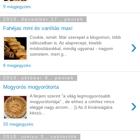
9 megjegyzés:
2010. december 17., péntek
Fahéjas mini és vaníliás maxi
Cookie, ismét. Már szerepel a blogomon, több
›
változatban is. Az alaprecept, kisebb
módosításokkal, mindig ugyanaz - nagyon
szeretem, mert g...
8 megjegyzés:
2010. október 8., péntek
Mogyorós mogyorótorta
A férjem szerint "a világ legmogyorósabb
›
mogyorótortája" , de ehhez a címhez nincs
eléggé nagy arcom... :)) Az ő kívánságára
készü...
20 megjegyzés:
2010. június 3., csütörtök