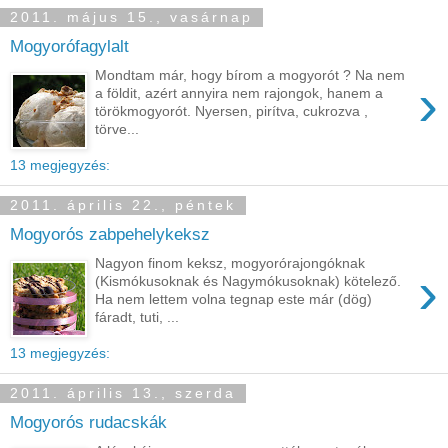
2011. május 15., vasárnap
Mogyorófagylalt
Mondtam már, hogy bírom a mogyorót ? Na nem
›
a földit, azért annyira nem rajongok, hanem a
törökmogyorót. Nyersen, pirítva, cukrozva ,
törve...
13 megjegyzés:
2011. április 22., péntek
Mogyorós zabpehelykeksz
Nagyon finom keksz, mogyorórajongóknak
›
(Kismókusoknak és Nagymókusoknak) kötelező.
Ha nem lettem volna tegnap este már (dög)
fáradt, tuti, ...
13 megjegyzés:
2011. április 13., szerda
Mogyorós rudacskák