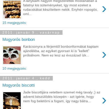
A lánykáim nagyon megszerették mostanában a
›
falatnyi kis süteményeket, így most ezeket a
rudacskákat készítettem nekik. Enyhén ropogós,
oml...
15 megjegyzés:
2011. január 9., vasárnap
Mogyorós bonbon
Karácsonyra a férjemtől bonbonformákat kaptam
›
ajándékba, az egyiket gyorsan ki is "kellett"
próbálnom. Nem ez lesz az évszázad ízk...
10 megjegyzés:
2011. január 4., kedd
Mogyorós biscotti
Jade biscottijára vetettem szemet még tavaly ;) az
›
adventi készülődés közepén - azt ígérte, hogy
nem fog beletörni a fogam, így nagy bátra...