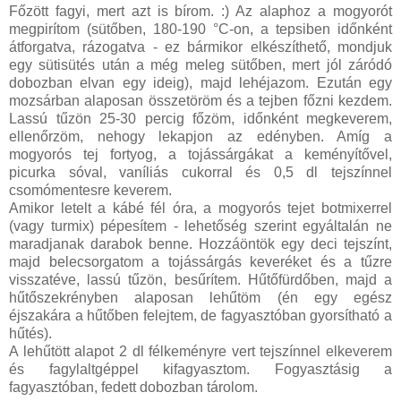
Főzött fagyi, mert azt is bírom. :) Az alaphoz a mogyorót
megpirítom (sütőben, 180-190 °C-on, a tepsiben időnként
átforgatva, rázogatva - ez bármikor elkészíthető, mondjuk
egy sütisütés után a még meleg sütőben, mert jól záródó
dobozban elvan egy ideig), majd lehéjazom. Ezután egy
mozsárban alaposan összetöröm és a tejben főzni kezdem.
Lassú tűzön 25-30 percig főzöm, időnként megkeverem,
ellenőrzöm, nehogy lekapjon az edényben. Amíg a
mogyorós tej fortyog, a tojássárgákat a keményítővel,
picurka sóval, vaníliás cukorral és 0,5 dl tejszínnel
csomómentesre keverem.
Amikor letelt a kábé fél óra, a mogyorós tejet botmixerrel
(vagy turmix) pépesítem - lehetőség szerint egyáltalán ne
maradjanak darabok benne. Hozzáöntök egy deci tejszínt,
majd belecsorgatom a tojássárgás keveréket és a tűzre
visszatéve, lassú tűzön, besűrítem. Hűtőfürdőben, majd a
hűtőszekrényben alaposan lehűtöm (én egy egész
éjszakára a hűtőben felejtem, de fagyasztóban gyorsítható a
hűtés).
A lehűtött alapot 2 dl félkeményre vert tejszínnel elkeverem
és fagylaltgéppel kifagyasztom. Fogyasztásig a
fagyasztóban, fedett dobozban tárolom.