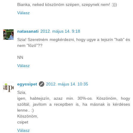
Bianka, neked köszönöm szépen, szepynek nem! :)))
Válasz
natasanati
2012. május 14. 9:18
Szia! Szeretném megkérdezni, hogy ugye a tejszín "hab" és
nem "főző"??
NN
Válasz
egycsipet
2012. május 14. 10:35
Szia,
igen, habtejszín, azaz min. 30%-os. Köszönöm, hogy
szóltál, javítom a receptben is, ha másnak is kérdéses
lenne.. :)
Köszönöm,
csipet
Válasz