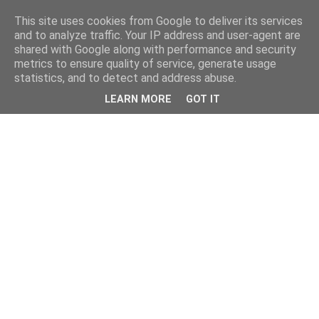
This site uses cookies from Google to deliver its services
and to analyze traffic. Your IP address and user-agent are
shared with Google along with performance and security
metrics to ensure quality of service, generate usage
statistics, and to detect and address abuse.
LEARN MORE
GOT IT