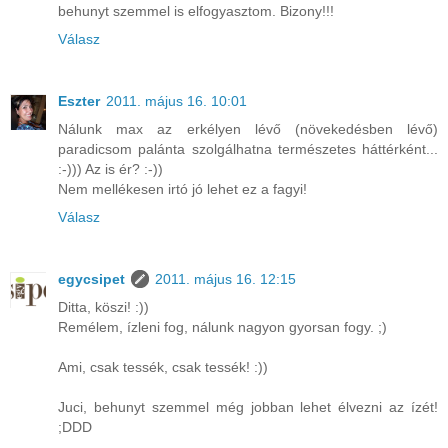
behunyt szemmel is elfogyasztom. Bizony!!!
Válasz
Eszter
2011. május 16. 10:01
Nálunk max az erkélyen lévő (növekedésben lévő)
paradicsom palánta szolgálhatna természetes háttérként...
:-))) Az is ér? :-))
Nem mellékesen irtó jó lehet ez a fagyi!
Válasz
egycsipet
2011. május 16. 12:15
Ditta, köszi! :))
Remélem, ízleni fog, nálunk nagyon gyorsan fogy. ;)
Ami, csak tessék, csak tessék! :))
Juci, behunyt szemmel még jobban lehet élvezni az ízét!
;DDD