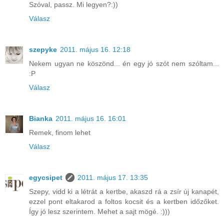
Szóval, passz. Mi legyen?:))
Válasz
szepyke
2011. május 16. 12:18
Nekem ugyan ne köszönd... én egy jó szót nem szóltam...
:P
Válasz
Bianka
2011. május 16. 16:01
Remek, finom lehet
Válasz
egycsipet
2011. május 17. 13:35
Szepy, vidd ki a létrát a kertbe, akaszd rá a zsír új kanapét,
ezzel pont eltakarod a foltos kocsit és a kertben időzőket.
Így jó lesz szerintem. Mehet a sajt mögé. :)))