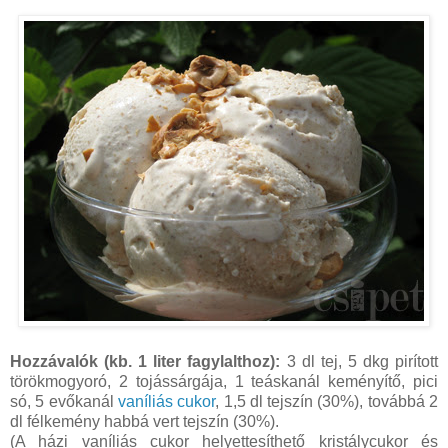
Hozzávalók (kb. 1 liter fagylalthoz):
3 dl tej, 5 dkg pirított
törökmogyoró, 2 tojássárgája, 1 teáskanál keményítő, pici
só, 5 evőkanál
vaníliás cukor
, 1,5 dl tejszín (30%), továbbá 2
dl félkemény habbá vert tejszín (30%).
(A házi vaníliás cukor helyettesíthető kristálycukor és