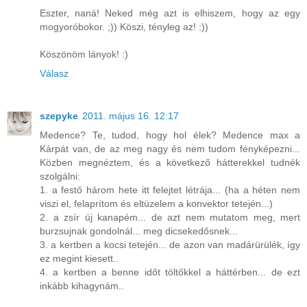
Eszter, naná! Neked még azt is elhiszem, hogy az egy
mogyoróbokor. ;)) Köszi, tényleg az! :))
Köszönöm lányok! :)
Válasz
szepyke
2011. május 16. 12:17
Medence? Te, tudod, hogy hol élek? Medence max a
Kárpát van, de az meg nagy és nem tudom fényképezni...
Közben megnéztem, és a következő hátterekkel tudnék
szolgálni:
1. a festő három hete itt felejtet létrája... (ha a héten nem
viszi el, felaprítom és eltüzelem a konvektor tetején...)
2. a zsír új kanapém... de azt nem mutatom meg, mert
burzsujnak gondolnál... meg dicsekedősnek...
3. a kertben a kocsi tetején... de azon van madárürülék, így
ez megint kiesett..
4. a kertben a benne időt töltőkkel a háttérben... de ezt
inkább kihagynám..