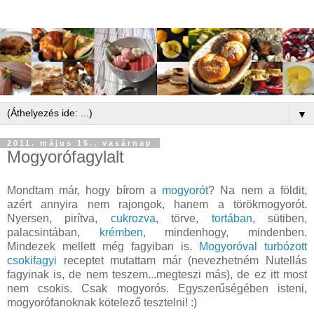
▼
2011. május 15., vasárnap
Mogyorófagylalt
Mondtam már, hogy bírom a
mogyorót
? Na nem a földit,
azért annyira nem rajongok, hanem a törökmogyorót.
Nyersen, pirítva,
cukrozva
, törve,
tortában
, sütiben,
palacsintában,
krémben
, mindenhogy, mindenben.
Mindezek mellett még fagyiban is.
Mogyoróval turbózott
csokifagyi
receptet mutattam már (nevezhetném Nutellás
fagyinak is, de nem teszem...megteszi más), de ez itt most
nem csokis. Csak mogyorós. Egyszerűségében isteni,
mogyorófanoknak kötelező tesztelni! :)