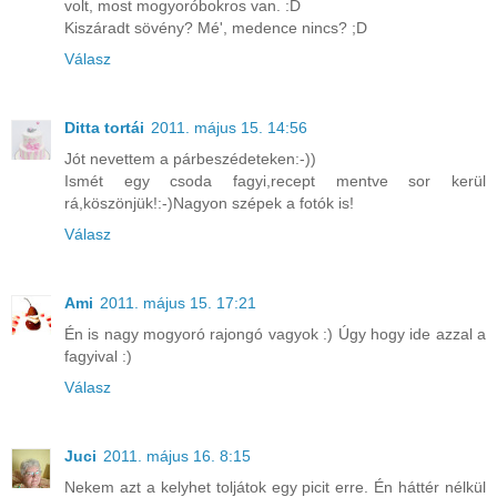
volt, most mogyoróbokros van. :D
Kiszáradt sövény? Mé', medence nincs? ;D
Válasz
Ditta tortái
2011. május 15. 14:56
Jót nevettem a párbeszédeteken:-))
Ismét egy csoda fagyi,recept mentve sor kerül
rá,köszönjük!:-)Nagyon szépek a fotók is!
Válasz
Ami
2011. május 15. 17:21
Én is nagy mogyoró rajongó vagyok :) Úgy hogy ide azzal a
fagyival :)
Válasz
Juci
2011. május 16. 8:15
Nekem azt a kelyhet toljátok egy picit erre. Én háttér nélkül