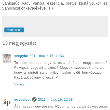
vaníliarúd vagy vanília eszencia, illetve kristálycukor és
vanillincukor keverékével is.)
Megosztás
13 megjegyzés:
szepyke
2011. május 15. 11:33
Te, nem mondod, hogy az ott a háttérben mogyoróbokor?
Felvágsz, vagy mi a szösz? Megyek, szétnézek a kertben,
hogy a rántott sajtot milyen bokor előtt fényképezzem...
Kiszáradt sövény jó lesz? :P
Válasz
egycsipet
2011. május 15. 12:29
Ááá, az csak egy poszter. Régen tengerpartos és vízeséses