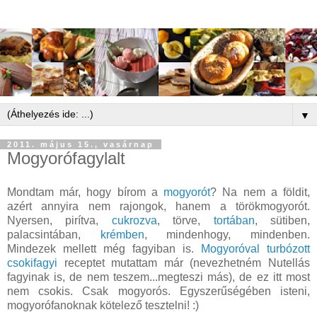
▼
2011. május 15., vasárnap
Mogyorófagylalt
Mondtam már, hogy bírom a
mogyorót
? Na nem a földit,
azért annyira nem rajongok, hanem a törökmogyorót.
Nyersen, pirítva,
cukrozva
, törve,
tortában
, sütiben,
palacsintában,
krémben
, mindenhogy, mindenben.
Mindezek mellett még fagyiban is.
Mogyoróval turbózott
csokifagyi
receptet mutattam már (nevezhetném Nutellás
fagyinak is, de nem teszem...megteszi más), de ez itt most
nem csokis. Csak mogyorós. Egyszerűségében isteni,
mogyorófanoknak kötelező tesztelni! :)