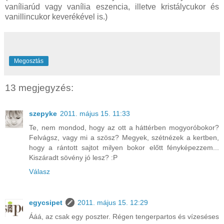
vaníliarúd vagy vanília eszencia, illetve kristálycukor és
vanillincukor keverékével is.)
Megosztás
13 megjegyzés:
szepyke
2011. május 15. 11:33
Te, nem mondod, hogy az ott a háttérben mogyoróbokor?
Felvágsz, vagy mi a szösz? Megyek, szétnézek a kertben,
hogy a rántott sajtot milyen bokor előtt fényképezzem...
Kiszáradt sövény jó lesz? :P
Válasz
egycsipet
2011. május 15. 12:29
Ááá, az csak egy poszter. Régen tengerpartos és vízeséses