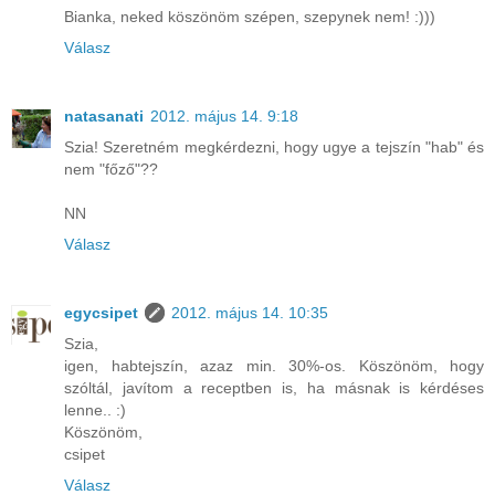
Bianka, neked köszönöm szépen, szepynek nem! :)))
Válasz
natasanati
2012. május 14. 9:18
Szia! Szeretném megkérdezni, hogy ugye a tejszín "hab" és
nem "főző"??
NN
Válasz
egycsipet
2012. május 14. 10:35
Szia,
igen, habtejszín, azaz min. 30%-os. Köszönöm, hogy
szóltál, javítom a receptben is, ha másnak is kérdéses
lenne.. :)
Köszönöm,
csipet
Válasz