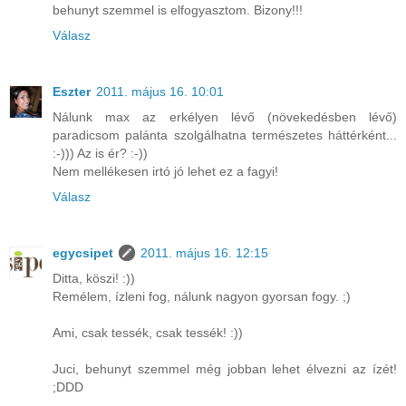
behunyt szemmel is elfogyasztom. Bizony!!!
Válasz
Eszter
2011. május 16. 10:01
Nálunk max az erkélyen lévő (növekedésben lévő)
paradicsom palánta szolgálhatna természetes háttérként...
:-))) Az is ér? :-))
Nem mellékesen irtó jó lehet ez a fagyi!
Válasz
egycsipet
2011. május 16. 12:15
Ditta, köszi! :))
Remélem, ízleni fog, nálunk nagyon gyorsan fogy. ;)
Ami, csak tessék, csak tessék! :))
Juci, behunyt szemmel még jobban lehet élvezni az ízét!
;DDD