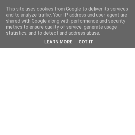
This site uses cookies from Google to deliver its services
and to analyze traffic. Your IP address and user-agent are
shared with Google along with performance and security
metrics to ensure quality of service, generate usage
statistics, and to detect and address abuse.
LEARN MORE
GOT IT