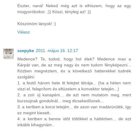
Eszter, naná! Neked még azt is elhiszem, hogy az egy
mogyoróbokor. ;)) Köszi, tényleg az! :))
Köszönöm lányok! :)
Válasz
szepyke
2011. május 16. 12:17
Medence? Te, tudod, hogy hol élek? Medence max a
Kárpát van, de az meg nagy és nem tudom fényképezni...
Közben megnéztem, és a következő hátterekkel tudnék
szolgálni:
1. a festő három hete itt felejtet létrája... (ha a héten nem
viszi el, felaprítom és eltüzelem a konvektor tetején...)
2. a zsír új kanapém... de azt nem mutatom meg, mert
burzsujnak gondolnál... meg dicsekedősnek...
3. a kertben a kocsi tetején... de azon van madárürülék, így
ez megint kiesett..
4. a kertben a benne időt töltőkkel a háttérben... de ezt
inkább kihagynám..