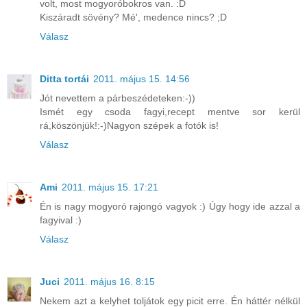
volt, most mogyoróbokros van. :D
Kiszáradt sövény? Mé', medence nincs? ;D
Válasz
Ditta tortái
2011. május 15. 14:56
Jót nevettem a párbeszédeteken:-))
Ismét egy csoda fagyi,recept mentve sor kerül
rá,köszönjük!:-)Nagyon szépek a fotók is!
Válasz
Ami
2011. május 15. 17:21
Én is nagy mogyoró rajongó vagyok :) Úgy hogy ide azzal a
fagyival :)
Válasz
Juci
2011. május 16. 8:15
Nekem azt a kelyhet toljátok egy picit erre. Én háttér nélkül