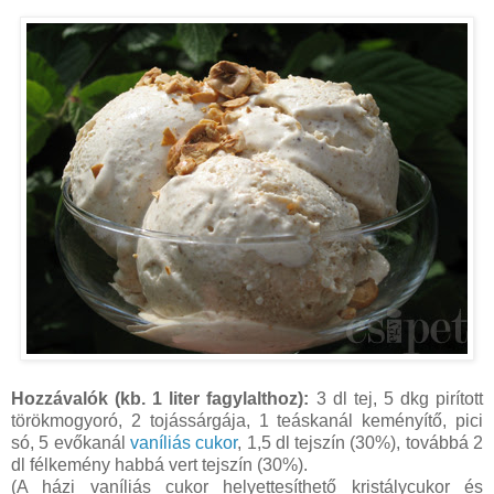
Hozzávalók (kb. 1 liter fagylalthoz):
3 dl tej, 5 dkg pirított
törökmogyoró, 2 tojássárgája, 1 teáskanál keményítő, pici
só, 5 evőkanál
vaníliás cukor
, 1,5 dl tejszín (30%), továbbá 2
dl félkemény habbá vert tejszín (30%).
(A házi vaníliás cukor helyettesíthető kristálycukor és