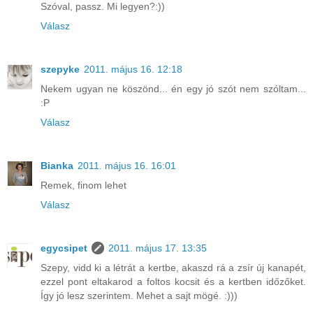
Szóval, passz. Mi legyen?:))
Válasz
szepyke
2011. május 16. 12:18
Nekem ugyan ne köszönd... én egy jó szót nem szóltam...
:P
Válasz
Bianka
2011. május 16. 16:01
Remek, finom lehet
Válasz
egycsipet
2011. május 17. 13:35
Szepy, vidd ki a létrát a kertbe, akaszd rá a zsír új kanapét,
ezzel pont eltakarod a foltos kocsit és a kertben időzőket.
Így jó lesz szerintem. Mehet a sajt mögé. :)))