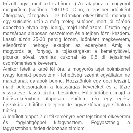
Főzött fagyi, mert azt is bírom. :) Az alaphoz a mogyorót
megpirítom (sütőben, 180-190 °C-on, a tepsiben időnként
átforgatva, rázogatva - ez bármikor elkészíthető, mondjuk
egy sütisütés után a még meleg sütőben, mert jól záródó
dobozban elvan egy ideig), majd lehéjazom. Ezután egy
mozsárban alaposan összetöröm és a tejben főzni kezdem.
Lassú tűzön 25-30 percig főzöm, időnként megkeverem,
ellenőrzöm, nehogy lekapjon az edényben. Amíg a
mogyorós tej fortyog, a tojássárgákat a keményítővel,
picurka sóval, vaníliás cukorral és 0,5 dl tejszínnel
csomómentesre keverem.
Amikor letelt a kábé fél óra, a mogyorós tejet botmixerrel
(vagy turmix) pépesítem - lehetőség szerint egyáltalán ne
maradjanak darabok benne. Hozzáöntök egy deci tejszínt,
majd belecsorgatom a tojássárgás keveréket és a tűzre
visszatéve, lassú tűzön, besűrítem. Hűtőfürdőben, majd a
hűtőszekrényben alaposan lehűtöm (én egy egész
éjszakára a hűtőben felejtem, de fagyasztóban gyorsítható a
hűtés).
A lehűtött alapot 2 dl félkeményre vert tejszínnel elkeverem
és fagylaltgéppel kifagyasztom. Fogyasztásig a
fagyasztóban, fedett dobozban tárolom.