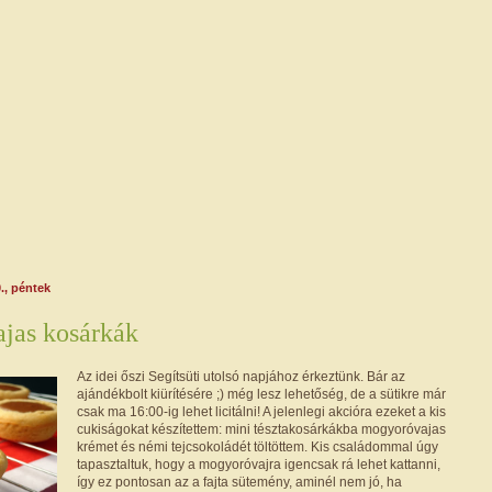
., péntek
jas kosárkák
Az idei őszi Segítsüti utolsó napjához érkeztünk. Bár az
ajándékbolt kiürítésére ;) még lesz lehetőség, de a sütikre már
csak ma 16:00-ig lehet licitálni! A jelenlegi akcióra ezeket a kis
cukiságokat készítettem: mini tésztakosárkákba mogyoróvajas
krémet és némi tejcsokoládét töltöttem. Kis családommal úgy
tapasztaltuk, hogy a mogyoróvajra igencsak rá lehet kattanni,
így ez pontosan az a fajta sütemény, aminél nem jó, ha