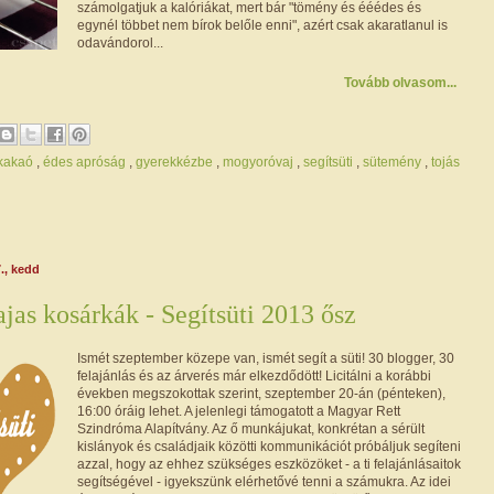
számolgatjuk a kalóriákat, mert bár "tömény és ééédes és
egynél többet nem bírok belőle enni", azért csak akaratlanul is
odavándorol...
Tovább olvasom...
/kakaó
,
édes apróság
,
gyerekkézbe
,
mogyoróvaj
,
segítsüti
,
sütemény
,
tojás
., kedd
as kosárkák - Segítsüti 2013 ősz
Ismét szeptember közepe van, ismét segít a süti! 30 blogger, 30
felajánlás és az árverés már elkezdődött! Licitálni a korábbi
években megszokottak szerint, szeptember 20-án (pénteken),
16:00 óráig lehet. A jelenlegi támogatott a Magyar Rett
Szindróma Alapítvány. Az ő munkájukat, konkrétan a sérült
kislányok és családjaik közötti kommunikációt próbáljuk segíteni
azzal, hogy az ehhez szükséges eszközöket - a ti felajánlásaitok
segítségével - igyekszünk elérhetővé tenni a számukra. Az idei