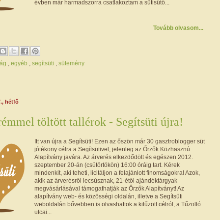
évben már harmadszorra csatlakoztam a sütisütő...
Tovább olvasom...
ság
,
egyéb
,
segítsüti
,
sütemény
., hétfő
mmel töltött tallérok - Segítsüti újra!
Itt van újra a Segítsüti! Ezen az őszön már 30 gasztroblogger süt
jótékony célra a Segítsütivel, jelenleg az Őrzők Közhasznú
Alapítvány javára. Az árverés elkezdődött és egészen 2012.
szeptember 20-án (csütörtökön) 16:00 óráig tart. Kérek
mindenkit, aki teheti, licitáljon a felajánlott finomságokra! Azok,
akik az árverésről lecsúsznak, 21-étől ajándéktárgyak
megvásárlásával támogathatják az Őrzők Alapítványt! Az
alapítvány web- és közösségi oldalán, illetve a Segítsüti
weboldalán bővebben is olvashattok a kitűzött célról, a Tűzoltó
utcai...