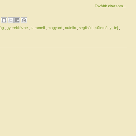
Tovább olvasom...
ság
,
gyerekkézbe
,
karamell
,
mogyoró
,
nutella
,
segítsüti
,
sütemény
,
tej
,