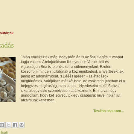
csütörtök
tadás
Talán emlékeztek még, hogy idén én is az őszi Segítsüti csapat
tagja voltam. A felajánlásom licitnyertese Verocs lett és
vigaszágon Bea is jelentkezett a süteményekért. Ezúton
köszönöm minden licitálónak a közreműködést, a nyerteseknek
pedig az adományokat. :) Éééés igeeen - az átadások
megtörténtek. Valójában már két hete, de csak most jutottam el a
bejegyzés megírásáig, mea culpa... Nyerteseim közül Beával
sikerült egy este személyesen találkoznunk. Én naivan úgy
gondoltam, hogy két legyet ütök egy csapásra: mivel ritkán jut
alkalmunk kettesben...
Tovább olvasom...
ítsüti