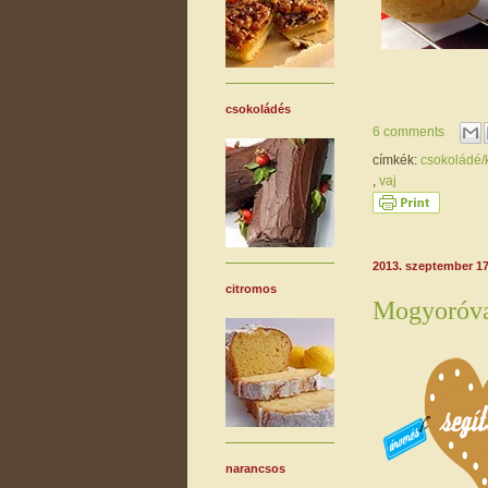
csokoládés
6 comments
címkék:
csokoládé
,
vaj
2013. szeptember 17
citromos
Mogyoróvaj
narancsos