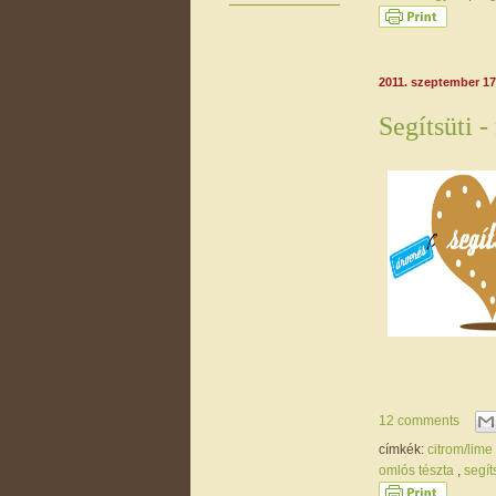
2011. szeptember 17
Segítsüti 
12 comments
címkék:
citrom/lime
omlós tészta
,
segít