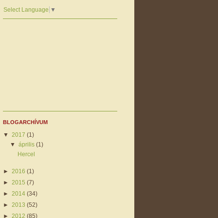
Select Language
▼
BLOGARCHÍVUM
▼
2017
(1)
▼
április
(1)
Hercel
►
2016
(1)
►
2015
(7)
►
2014
(34)
►
2013
(52)
►
2012
(85)