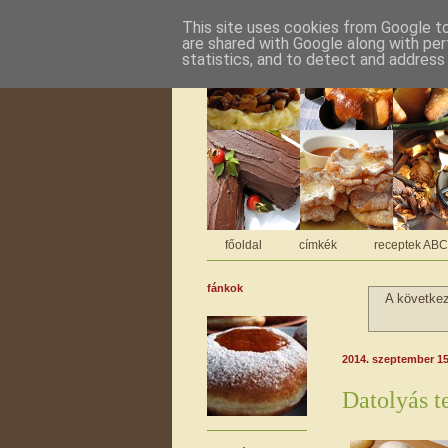
This site uses cookies from Google to 
are shared with Google along with per
statistics, and to detect and address
főoldal
címkék
receptek AB
fánkok
A követke
2014. szeptember 15
Datolyás t