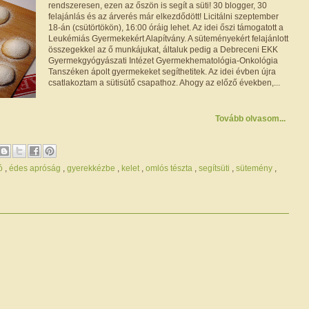
rendszeresen, ezen az őszön is segít a süti! 30 blogger, 30
felajánlás és az árverés már elkezdődött! Licitálni szeptember
18-án (csütörtökön), 16:00 óráig lehet. Az idei őszi támogatott a
Leukémiás Gyermekekért Alapítvány. A süteményekért felajánlott
összegekkel az ő munkájukat, általuk pedig a Debreceni EKK
Gyermekgyógyászati Intézet Gyermekhematológia-Onkológia
Tanszéken ápolt gyermekeket segíthetitek. Az idei évben újra
csatlakoztam a sütisütő csapathoz. Ahogy az előző években,...
Tovább olvasom...
ió
,
édes apróság
,
gyerekkézbe
,
kelet
,
omlós tészta
,
segítsüti
,
sütemény
,