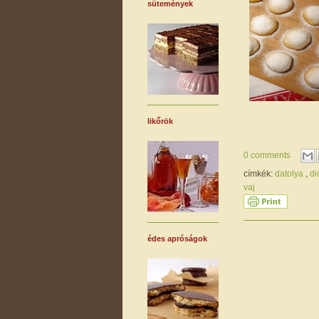
sütemények
likőrök
0 comments
címkék:
datolya
,
d
vaj
édes apróságok