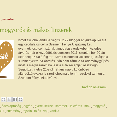
., szombat
- mogyorós és mákos linzerek
Ismét akcióba lendül a Segítsüti: 27 blogger anyuka/apuka süt
egy csodálatos cél, a Szemem Fénye Alapítvány két
gyermekhospice házának támogatása érdekében. Az édes
árverés már elkezdődött és egészen 2011. szeptember 20-án
(kedden) 16:00 óráig tart. Kérek mindenkit, aki teheti, licitáljon a
süteményekre. Az árverés után nem zárul le az adománygyűjtés:
most is megvásárolható lesz a sütik receptjeit összefogó
Segítfüzet, illetve 21-étől néhány napig különböző
ajándéktárgyakra is szert lehet majd tenni - ezekkel szintén a
Szemem Fénye Alapítványt...
Tovább olvasom...
,
édes apróság
,
egyéb
,
gyerekkézbe
,
karamell
,
lekváros
,
mák
,
mogyoró
,
süti
,
sütemény
,
tejszín
,
tojás
,
vaj
,
vanília