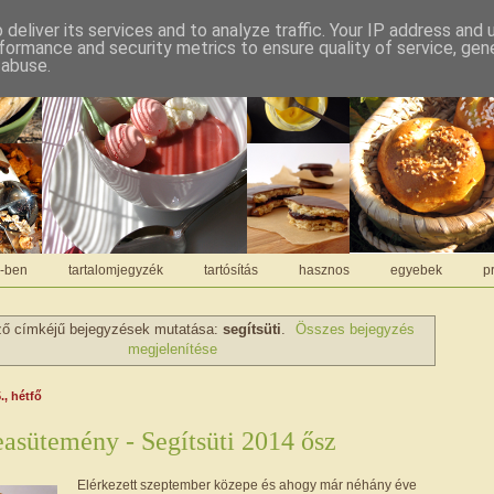
deliver its services and to analyze traffic. Your IP address and
formance and security metrics to ensure quality of service, ge
 abuse.
C-ben
tartalomjegyzék
tartósítás
hasznos
egyebek
pr
ző címkéjű bejegyzések mutatása:
segítsüti
.
Összes bejegyzés
megjelenítése
., hétfő
easütemény - Segítsüti 2014 ősz
Elérkezett szeptember közepe és ahogy már néhány éve