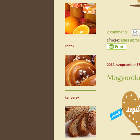
2 comments
címkék:
édes apró
keltek
2012. szeptember 17
Mogyorókré
kenyerek