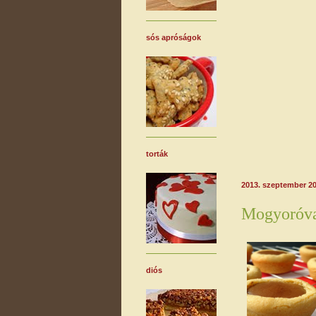
sós apróságok
torták
2013. szeptember 20
Mogyoróva
diós