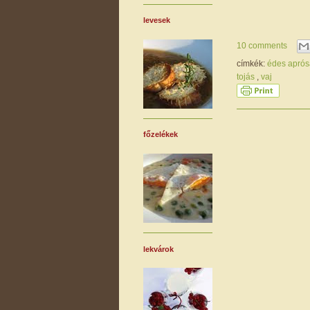
levesek
10 comments
címkék:
édes apró
tojás
,
vaj
főzelékek
lekvárok