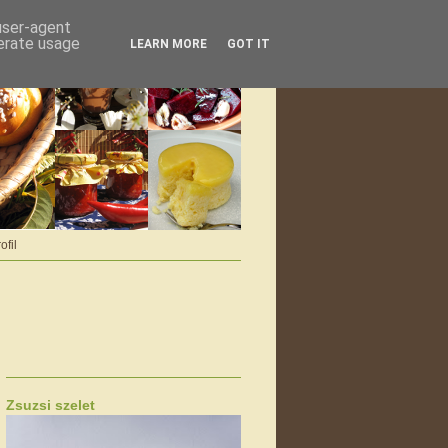
 user-agent
nerate usage
LEARN MORE
GOT IT
ofil
Zsuzsi szelet