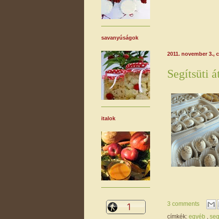
savanyúságok
2011. november 3., 
Segítsüti á
italok
3 comments
címkék:
egyéb
,
seg