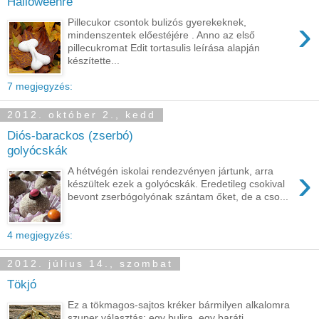
Halloweenre
›
Pillecukor csontok bulizós gyerekeknek,
mindenszentek előestéjére . Anno az első
pillecukromat Edit tortasulis leírása alapján
készítette...
7 megjegyzés:
2012. október 2., kedd
Diós-barackos (zserbó)
golyócskák
›
A hétvégén iskolai rendezvényen jártunk, arra
készültek ezek a golyócskák. Eredetileg csokival
bevont zserbógolyónak szántam őket, de a cso...
4 megjegyzés:
2012. július 14., szombat
Tökjó
Ez a tökmagos-sajtos kréker bármilyen alkalomra
szuper választás: egy bulira, egy baráti