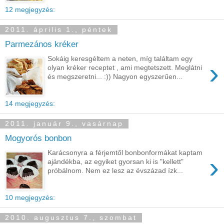
12 megjegyzés:
2011. április 1., péntek
Parmezános kréker
Sokáig keresgéltem a neten, míg találtam egy
›
olyan kréker receptet , ami megtetszett. Meglátni
és megszeretni... :)) Nagyon egyszerűen...
14 megjegyzés:
2011. január 9., vasárnap
Mogyorós bonbon
Karácsonyra a férjemtől bonbonformákat kaptam
›
ajándékba, az egyiket gyorsan ki is "kellett"
próbálnom. Nem ez lesz az évszázad ízk...
10 megjegyzés:
2010. augusztus 7., szombat