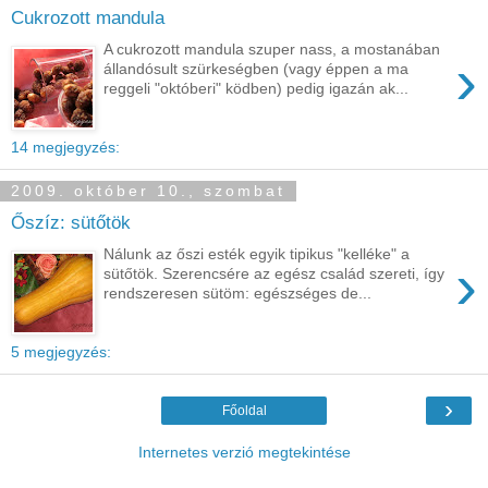
Cukrozott mandula
A cukrozott mandula szuper nass, a mostanában
›
állandósult szürkeségben (vagy éppen a ma
reggeli "októberi" ködben) pedig igazán ak...
14 megjegyzés:
2009. október 10., szombat
Őszíz: sütőtök
Nálunk az őszi esték egyik tipikus "kelléke" a
›
sütőtök. Szerencsére az egész család szereti, így
rendszeresen sütöm: egészséges de...
5 megjegyzés:
›
Főoldal
Internetes verzió megtekintése