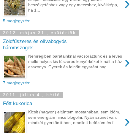
›
beszélgetéshez vagy egy meccshez, kiváltképp,
ha 1...
5 megjegyzés:
2012. május 31., csütörtök
Zöldfűszeres és olívabogyós
háromszögek
›
Nemrégiben barátainknál vacsoráztunk és a leves
mellé helyes kis fűszeres kenyérkéket kínált a ház
asszonya. Gyerek és felnőtt egyaránt nag...
7 megjegyzés:
2011. július 4., hétfő
Főtt kukorica
Kicsit (nagyon) eltűntem mostanában, sem időm,
›
sem energiám nincs blogolni. Nyári szünet van,
mindkét gyerkőc itthon, emellett befőzöm és f...