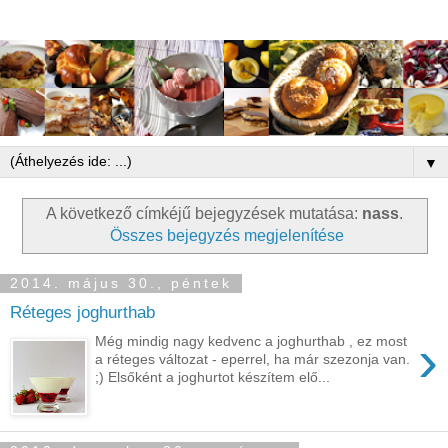
▼
A következő címkéjű bejegyzések mutatása:
nass
.
Összes bejegyzés megjelenítése
2014. május 30., péntek
Réteges joghurthab
›
Még mindig nagy kedvenc a joghurthab , ez most
a réteges változat - eperrel, ha már szezonja van.
;) Elsőként a joghurtot készítem elő...