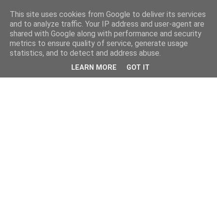
This site uses cookies from Google to deliver its services
and to analyze traffic. Your IP address and user-agent are
shared with Google along with performance and security
metrics to ensure quality of service, generate usage
statistics, and to detect and address abuse.
LEARN MORE
GOT IT