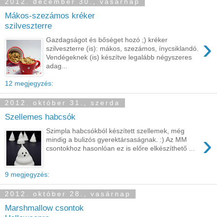
2012. december 30., vasárnap
Mákos-szezámos kréker
szilveszterre
›
Gazdagságot és bőséget hozó ;) kréker
szilveszterre (is): mákos, szezámos, ínycsiklandó.
Vendégeknek (is) készítve legalább négyszeres
adag...
12 megjegyzés:
2012. október 31., szerda
Szellemes habcsók
Szimpla habcsókból készített szellemek, még
›
mindig a bulizós gyerektársaságnak. :) Az MM
csontokhoz hasonlóan ez is előre elkészíthető ...
9 megjegyzés:
2012. október 28., vasárnap
Marshmallow csontok