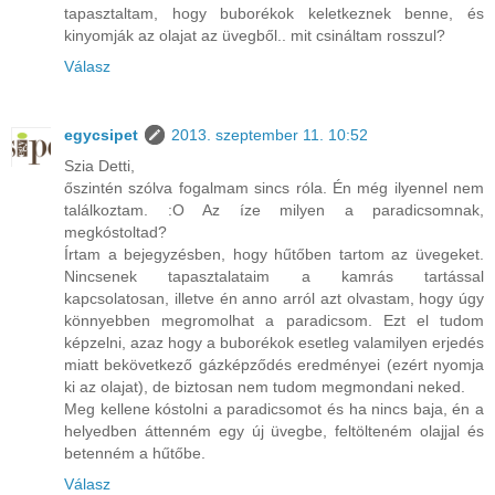
tapasztaltam, hogy buborékok keletkeznek benne, és
kinyomják az olajat az üvegből.. mit csináltam rosszul?
Válasz
egycsipet
2013. szeptember 11. 10:52
Szia Detti,
őszintén szólva fogalmam sincs róla. Én még ilyennel nem
találkoztam. :O Az íze milyen a paradicsomnak,
megkóstoltad?
Írtam a bejegyzésben, hogy hűtőben tartom az üvegeket.
Nincsenek tapasztalataim a kamrás tartással
kapcsolatosan, illetve én anno arról azt olvastam, hogy úgy
könnyebben megromolhat a paradicsom. Ezt el tudom
képzelni, azaz hogy a buborékok esetleg valamilyen erjedés
miatt bekövetkező gázképződés eredményei (ezért nyomja
ki az olajat), de biztosan nem tudom megmondani neked.
Meg kellene kóstolni a paradicsomot és ha nincs baja, én a
helyedben áttenném egy új üvegbe, feltölteném olajjal és
betenném a hűtőbe.
Válasz