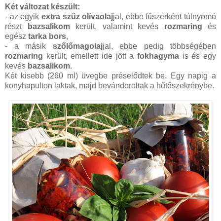
Két változat készült:
- az egyik
extra szűz olívaolaj
jal, ebbe fűszerként túlnyomó
részt
bazsalikom
került, valamint kevés
rozmaring
és
egész
tarka bors
,
- a másik
szőlőmagolaj
jal, ebbe pedig többségében
rozmaring
került, emellett ide jött a
fokhagyma
is és egy
kevés
bazsalikom
.
Két kisebb (260 ml) üvegbe préselődtek be. Egy napig a
konyhapulton laktak, majd bevándoroltak a hűtőszekrénybe.