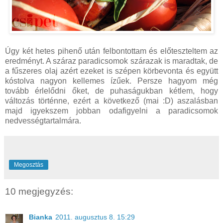
Úgy két hetes pihenő után felbontottam és előteszteltem az
eredményt. A száraz paradicsomok szárazak is maradtak, de
a fűszeres olaj azért ezeket is szépen körbevonta és együtt
kóstolva nagyon kellemes ízűek. Persze hagyom még
tovább érlelődni őket, de puhaságukban kétlem, hogy
változás történne, ezért a következő (mai :D) aszalásban
majd igyekszem jobban odafigyelni a paradicsomok
nedvességtartalmára.
Megosztás
10 megjegyzés:
Bianka
2011. augusztus 8. 15:29