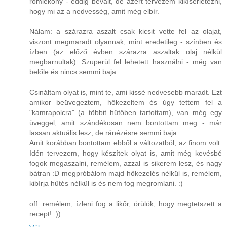
romlékony - eddig bevált, de azért tervezem kikísérletezni,
hogy mi az a nedvesség, amit még elbír.
Nálam: a szárazra aszalt csak kicsit vette fel az olajat,
viszont megmaradt olyannak, mint eredetileg - színben és
ízben (az előző évben szárazra aszaltak olaj nélkül
megbarnultak). Szuperül fel lehetett használni - még van
belőle és nincs semmi baja.
Csináltam olyat is, mint te, ami kissé nedvesebb maradt. Ezt
amikor beüvegeztem, hőkezeltem és úgy tettem fel a
"kamrapolcra" (a többit hűtőben tartottam), van még egy
üveggel, amit szándékosan nem bontottam meg - már
lassan aktuális lesz, de ránézésre semmi baja.
Amit korábban bontottam ebből a változatból, az finom volt.
Idén tervezem, hogy készítek olyat is, amit még kevésbé
fogok megaszalni, remélem, azzal is sikerem lesz, és nagy
bátran :D megpróbálom majd hőkezelés nélkül is, remélem,
kibírja hűtés nélkül is és nem fog megromlani. :)
off: remélem, ízleni fog a likőr, örülök, hogy megtetszett a
recept! :))