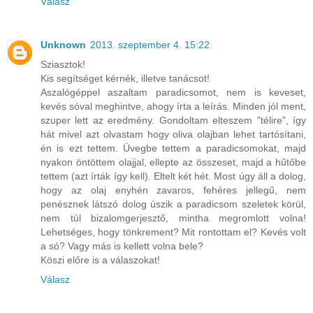
Válasz
Unknown
2013. szeptember 4. 15:22
Sziasztok!
Kis segítséget kérnék, illetve tanácsot!
Aszalógéppel aszaltam paradicsomot, nem is keveset,
kevés sóval meghintve, ahogy írta a leírás. Minden jól ment,
szuper lett az eredmény. Gondoltam elteszem "télire", így
hát mivel azt olvastam hogy oliva olajban lehet tartósítani,
én is ezt tettem. Üvegbe tettem a paradicsomokat, majd
nyakon öntöttem olajjal, ellepte az összeset, majd a hűtőbe
tettem (azt írták így kell). Eltelt két hét. Most úgy áll a dolog,
hogy az olaj enyhén zavaros, fehéres jellegű, nem
penésznek látszó dolog úszik a paradicsom szeletek körül,
nem túl bizalomgerjesztő, mintha megromlott volna!
Lehetséges, hogy tönkrement? Mit rontottam el? Kevés volt
a só? Vagy más is kellett volna bele?
Köszi előre is a válaszokat!
Válasz