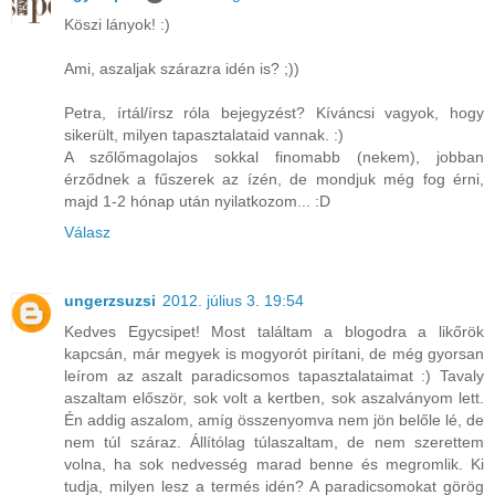
Köszi lányok! :)
Ami, aszaljak szárazra idén is? ;))
Petra, írtál/írsz róla bejegyzést? Kíváncsi vagyok, hogy
sikerült, milyen tapasztalataid vannak. :)
A szőlőmagolajos sokkal finomabb (nekem), jobban
érződnek a fűszerek az ízén, de mondjuk még fog érni,
majd 1-2 hónap után nyilatkozom... :D
Válasz
ungerzsuzsi
2012. július 3. 19:54
Kedves Egycsipet! Most találtam a blogodra a likőrök
kapcsán, már megyek is mogyorót pirítani, de még gyorsan
leírom az aszalt paradicsomos tapasztalataimat :) Tavaly
aszaltam először, sok volt a kertben, sok aszalványom lett.
Én addig aszalom, amíg összenyomva nem jön belőle lé, de
nem túl száraz. Állítólag túlaszaltam, de nem szerettem
volna, ha sok nedvesség marad benne és megromlik. Ki
tudja, milyen lesz a termés idén? A paradicsomokat görög