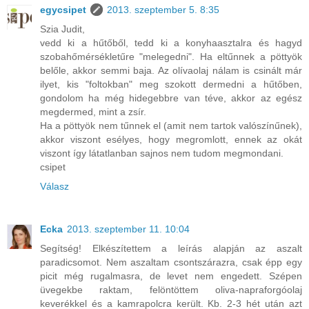
egycsipet
2013. szeptember 5. 8:35
Szia Judit,
vedd ki a hűtőből, tedd ki a konyhaasztalra és hagyd
szobahőmérsékletűre "melegedni". Ha eltűnnek a pöttyök
belőle, akkor semmi baja. Az olívaolaj nálam is csinált már
ilyet, kis "foltokban" meg szokott dermedni a hűtőben,
gondolom ha még hidegebbre van téve, akkor az egész
megdermed, mint a zsír.
Ha a pöttyök nem tűnnek el (amit nem tartok valószínűnek),
akkor viszont esélyes, hogy megromlott, ennek az okát
viszont így látatlanban sajnos nem tudom megmondani.
csipet
Válasz
Ecka
2013. szeptember 11. 10:04
Segítség! Elkészítettem a leírás alapján az aszalt
paradicsomot. Nem aszaltam csontszárazra, csak épp egy
picit még rugalmasra, de levet nem engedett. Szépen
üvegekbe raktam, felöntöttem oliva-napraforgóolaj
keverékkel és a kamrapolcra került. Kb. 2-3 hét után azt