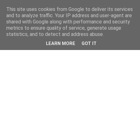
This site uses cookies from Google to deliver its services
and to analyze traffic. Your IP address and user-agent are
shared with Google along with performance and security
metrics to ensure quality of service, generate usage
statistics, and to detect and address abuse.
LEARN MORE
GOT IT