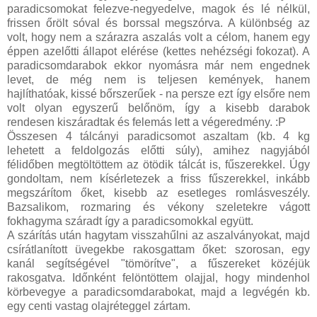
paradicsomokat felezve-negyedelve, magok és lé nélkül,
frissen őrölt sóval és borssal megszórva. A különbség az
volt, hogy nem a szárazra aszalás volt a célom, hanem egy
éppen azelőtti állapot elérése (kettes nehézségi fokozat). A
paradicsomdarabok ekkor nyomásra már nem engednek
levet, de még nem is teljesen kemények, hanem
hajlíthatóak, kissé bőrszerűek - na persze ezt így elsőre nem
volt olyan egyszerű belőnöm, így a kisebb darabok
rendesen kiszáradtak és felemás lett a végeredmény. :P
Összesen 4 tálcányi paradicsomot aszaltam (kb. 4 kg
lehetett a feldolgozás előtti súly), amihez nagyjából
félidőben megtöltöttem az ötödik tálcát is, fűszerekkel. Úgy
gondoltam, nem kísérletezek a friss fűszerekkel, inkább
megszárítom őket, kisebb az esetleges romlásveszély.
Bazsalikom, rozmaring és vékony szeletekre vágott
fokhagyma száradt így a paradicsomokkal együtt.
A szárítás után hagytam visszahűlni az aszalványokat, majd
csírátlanított üvegekbe rakosgattam őket: szorosan, egy
kanál segítségével "tömörítve", a fűszereket közéjük
rakosgatva. Időnként felöntöttem olajjal, hogy mindenhol
körbevegye a paradicsomdarabokat, majd a legvégén kb.
egy centi vastag olajréteggel zártam.