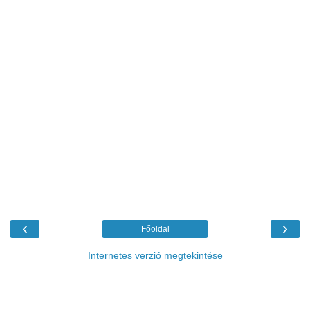
‹
›
Főoldal
Internetes verzió megtekintése