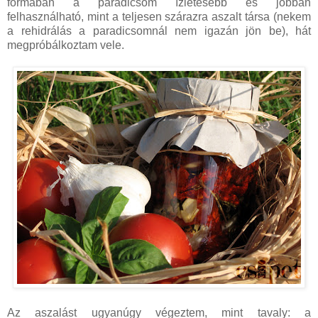
formában a paradicsom ízletesebb és jobban
felhasználható, mint a teljesen szárazra aszalt társa (nekem
a rehidrálás a paradicsomnál nem igazán jön be), hát
megpróbálkoztam vele.
Az aszalást ugyanúgy végeztem, mint tavaly: a