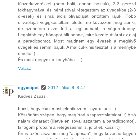
fűszerkeverékkel (nem bolti, onnan hoztuk), 2-3 gerezd
fokhagymával és némi sóval rétegeztem az üvegekbe (2-3
dl-esek) és sima aldis olívaolajat öntöttem rájuk. Több
olívaolajat végigkóstoltam előtte, ne kövezzen meg senki,
de szerintem ezzel lett a legfinomabb a végeredmény.
Legalább egy hónapot állt benne, mire kezdte átjárni az olaj
a paradicsomot. Most majdnem egy évesek a meglévő
üvegek és semmi bajuk. A mai cukkinis tésztát is a mennybe
emelte :)
És most megyek a konyhába... :)
Válasz
egycsipet
2012. július 9. 8:47
Kedves Zsuzsi,
bocsi, hogy csak most jelentkezem - nyaraltunk. :)
Köszönöm szépen, hogy megírtad a tapasztalataidat! :) A só
nálam kimaradt (illetve én sóval aszaltam a paradicsomot),
ki fogom próbálni a rétegezésnél is, jó ötlet, köszi! :)
Én is azért aszalom meg "alaposan", hogy kevésbé legyen