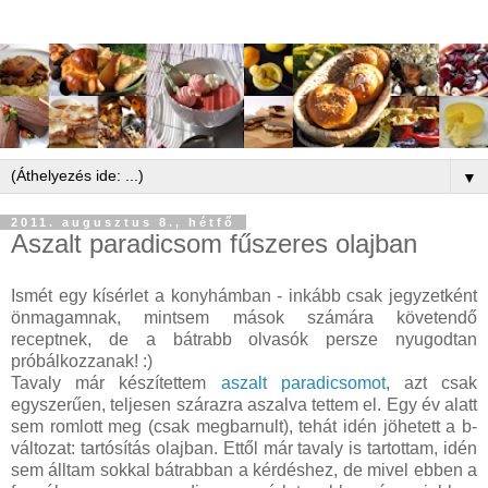
▼
2011. augusztus 8., hétfő
Aszalt paradicsom fűszeres olajban
Ismét egy kísérlet a konyhámban - inkább csak jegyzetként
önmagamnak, mintsem mások számára követendő
receptnek, de a bátrabb olvasók persze nyugodtan
próbálkozzanak! :)
Tavaly már készítettem
aszalt paradicsomot
, azt csak
egyszerűen, teljesen szárazra aszalva tettem el. Egy év alatt
sem romlott meg (csak megbarnult), tehát idén jöhetett a b-
változat: tartósítás olajban. Ettől már tavaly is tartottam, idén
sem álltam sokkal bátrabban a kérdéshez, de mivel ebben a