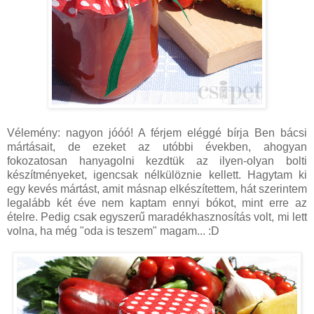
Vélemény: nagyon jóóó! A férjem eléggé bírja Ben bácsi
mártásait, de ezeket az utóbbi években, ahogyan
fokozatosan hanyagolni kezdtük az ilyen-olyan bolti
készítményeket, igencsak nélkülöznie kellett. Hagytam ki
egy kevés mártást, amit másnap elkészítettem, hát szerintem
legalább két éve nem kaptam ennyi bókot, mint erre az
ételre. Pedig csak egyszerű maradékhasznosítás volt, mi lett
volna, ha még "oda is teszem" magam... :D