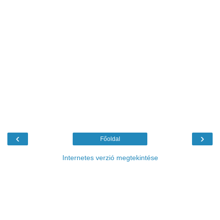
‹
›
Főoldal
Internetes verzió megtekintése