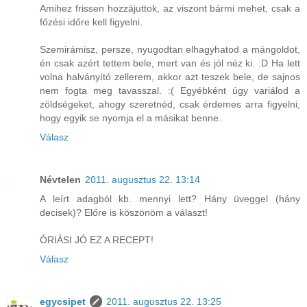
Amihez frissen hozzájuttok, az viszont bármi mehet, csak a
főzési időre kell figyelni.
Szemirámisz, persze, nyugodtan elhagyhatod a mángoldot,
én csak azért tettem bele, mert van és jól néz ki. :D Ha lett
volna halványító zellerem, akkor azt teszek bele, de sajnos
nem fogta meg tavasszal. :( Egyébként úgy variálod a
zöldségeket, ahogy szeretnéd, csak érdemes arra figyelni,
hogy egyik se nyomja el a másikat benne.
Válasz
Névtelen
2011. augusztus 22. 13:14
A leírt adagból kb. mennyi lett? Hány üveggel (hány
decisek)? Előre is köszönöm a választ!
ÓRIÁSI JÓ EZ A RECEPT!
Válasz
egycsipet
2011. augusztus 22. 13:25