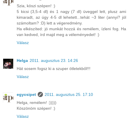
Szia, köszi szépen! :)
5 kicsi (3,5-4 dl) és 1 nagy (7 dl) üveggel lett, plusz ami
kimaradt, az úgy 4-5 dl lehetett...tehát ~3 liter (annyi? jól
számoltam? :D) lett a végeredmény.
Ha elkészíted: jó munkát hozzá és remélem, ízleni fog. Ha
van kedved, írd majd meg a véleményedet! :)
Válasz
Helga
2011. augusztus 23. 14:26
Hát sosem fogsz ki a szuper ötletekből!!!
Válasz
egycsipet
2011. augusztus 25. 17:10
Helga, remélem! :)))))
Köszönöm szépen! :)
Válasz