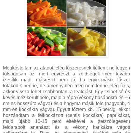
Megkóstoltam az alapot, elég fűszeresnek ítéltem; ne legyen
túlságosan az, mert egyrészt a zöldségek még tovább
ízesítik majd, másrészt nem jó, ha egyik-másik fűszer
tolakodik benne, de amennyiben még nem lenne elég ízes,
akkor vissza lehet csobbantani a teatojást. Egy csipet só és
kevés méz került bele, majd a répa (vékony hasábokra és ~6
cm-es hosszúra vágva) és a hagyma másik fele (nagyobb, 4
mm-es kockákra vágva). Együtt főztem kb. 15 percig, ekkor
hozzáadtam a felkockázott (centis kockákra) paprikákat,
majd újabb 10-15 perc elteltével a (tetszőlegesen)
feldarabolt ananászt és a vékony karikákra vágott