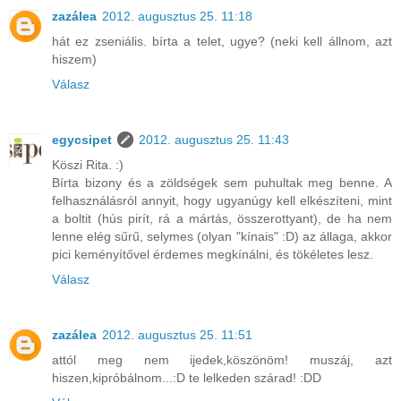
zazálea
2012. augusztus 25. 11:18
hát ez zseniális. bírta a telet, ugye? (neki kell állnom, azt
hiszem)
Válasz
egycsipet
2012. augusztus 25. 11:43
Köszi Rita. :)
Bírta bizony és a zöldségek sem puhultak meg benne. A
felhasználásról annyit, hogy ugyanúgy kell elkészíteni, mint
a boltit (hús pirít, rá a mártás, összerottyant), de ha nem
lenne elég sűrű, selymes (olyan "kínais" :D) az állaga, akkor
pici keményítővel érdemes megkínálni, és tökéletes lesz.
Válasz
zazálea
2012. augusztus 25. 11:51
attól meg nem ijedek,köszönöm! muszáj, azt
hiszen,kipróbálnom...:D te lelkeden szárad! :DD