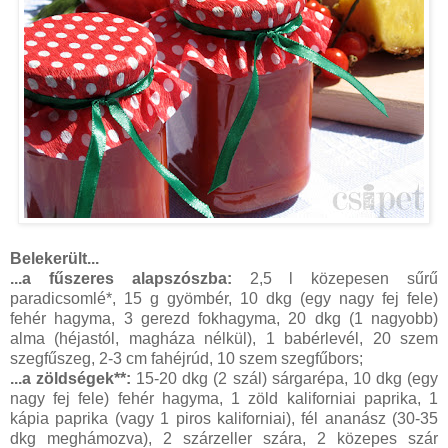
Belekerült...
...a fűszeres alapszószba:
2,5 l közepesen sűrű
paradicsomlé*, 15 g gyömbér, 10 dkg (egy nagy fej fele)
fehér hagyma, 3 gerezd fokhagyma, 20 dkg (1 nagyobb)
alma (héjastól, magháza nélkül), 1 babérlevél, 20 szem
szegfűszeg, 2-3 cm fahéjrúd, 10 szem szegfűbors;
...a zöldségek**:
15-20 dkg (2 szál) sárgarépa, 10 dkg (egy
nagy fej fele) fehér hagyma, 1 zöld kaliforniai paprika, 1
kápia paprika (vagy 1 piros kaliforniai), fél ananász (30-35
dkg meghámozva), 2 szárzeller szára, 2 közepes szár