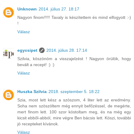
Unknown
2014. július 27. 18:17
Nagyon finom!!!!! Tavaly is készítettem és mind elfogyott :-)
!
Válasz
egycsipet
2014. július 28. 17:14
Szilvia, köszönöm a visszajelzést ! Nagyon örülök, hogy
bevált a recept! :) :)
Válasz
Huszka Szilvia
2018. szeptember 5. 18:22
Szia, most lett kész a szószom, 4 liter lett az eredmény.
Soha nem szöszöltem még ennyit befőzéssel, de megérte,
mert finom lett. 100 szor kóstoltam meg, és na még egy
kicsit ebből-abból, mire végre Ben bácsis lett. Köszi, további
jó recepteket kívánok.
Válasz