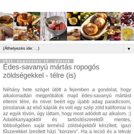
▼
2011. augusztus 19., péntek
Édes-savanyú mártás ropogós
zöldségekkel - télre (is)
Néhány hete szöget ütött a fejemben a gondolat, hogy
alkalomadtán megpróbálok majd édes-savanyú mártást
eltenni télre, és mivel beért egy újabb adag paradicsom,
piroslanak az első kápiák és volt egy szép zöld kaliforniai is
az egyik tövön, úgy láttam, hogy most adódott az alkalom. :)
Adalékanyagoktól és tartósítószerektől mentes,
többségében saját termésű zöldségekből készített, igazi
fűszerekkel ízesített házi "konzerv". Ha a lecsó és a lekvár