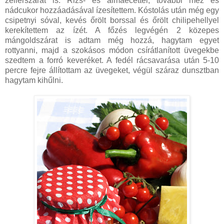
zellerszárat is. Rizs- és almaecettel, további méz és
nádcukor hozzáadásával ízesítettem. Kóstolás után még egy
csipetnyi sóval, kevés őrölt borssal és őrölt chilipehellyel
kerekítettem az ízét. A főzés legvégén 2 közepes
mángoldszárat is adtam még hozzá, hagytam egyet
rottyanni, majd a szokásos módon csírátlanított üvegekbe
szedtem a forró keveréket. A fedél rácsavarása után 5-10
percre fejre állítottam az üvegeket, végül száraz dunsztban
hagytam kihűlni.