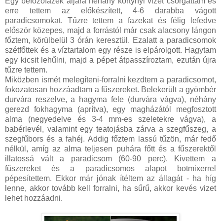
Egy befőzőfazék aljára néhány kortynyi vizet csorgattam és
erre tettem az előkészített, 4-6 darabba vágott
paradicsomokat. Tűzre tettem a fazekat és félig lefedve
először közepes, majd a forrástól már csak alacsony lángon
főztem, körülbelül 3 órán keresztül. Ezalatt a paradicsomok
szétfőttek és a víztartalom egy része is elpárolgott. Hagytam
egy kicsit lehűlni, majd a pépet átpasszíroztam, ezután újra
tűzre tettem.
Miközben ismét melegíteni-forralni kezdtem a paradicsomot,
fokozatosan hozzáadtam a fűszereket. Belekerült a gyömbér
durvára reszelve, a hagyma fele (durvára vágva), néhány
gerezd fokhagyma (aprítva), egy magházától megfosztott
alma (negyedelve és 3-4 mm-es szeletekre vágva), a
babérlevél, valamint egy teatojásba zárva a szegfűszeg, a
szegfűbors és a fahéj. Addig főztem lassú tűzön, már fedő
nélkül, amíg az alma teljesen puhára főtt és a fűszerektől
illatossá vált a paradicsom (60-90 perc). Kivettem a
fűszereket és a paradicsomos alapot botmixerrel
pépesítettem. Ekkor már jónak ítéltem az állagát - ha híg
lenne, akkor tovább kell forralni, ha sűrű, akkor kevés vizet
lehet hozzáadni.