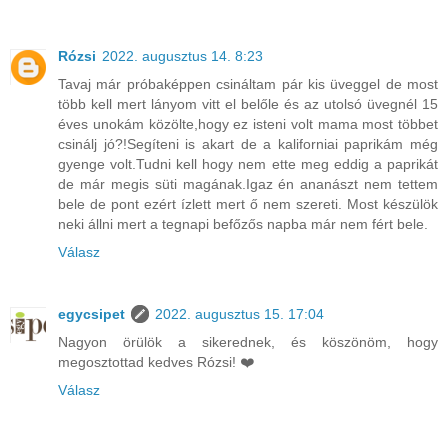
Rózsi
2022. augusztus 14. 8:23
Tavaj már próbaképpen csináltam pár kis üveggel de most
több kell mert lányom vitt el belőle és az utolsó üvegnél 15
éves unokám közölte,hogy ez isteni volt mama most többet
csinálj jó?!Segíteni is akart de a kaliforniai paprikám még
gyenge volt.Tudni kell hogy nem ette meg eddig a paprikát
de már megis süti magának.Igaz én ananászt nem tettem
bele de pont ezért ízlett mert ő nem szereti. Most készülök
neki állni mert a tegnapi befőzős napba már nem fért bele.
Válasz
egycsipet
2022. augusztus 15. 17:04
Nagyon örülök a sikerednek, és köszönöm, hogy
megosztottad kedves Rózsi! ❤️
Válasz