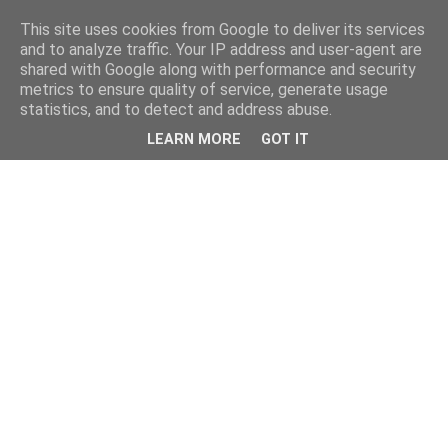
This site uses cookies from Google to deliver its services
and to analyze traffic. Your IP address and user-agent are
shared with Google along with performance and security
metrics to ensure quality of service, generate usage
statistics, and to detect and address abuse.
LEARN MORE
GOT IT