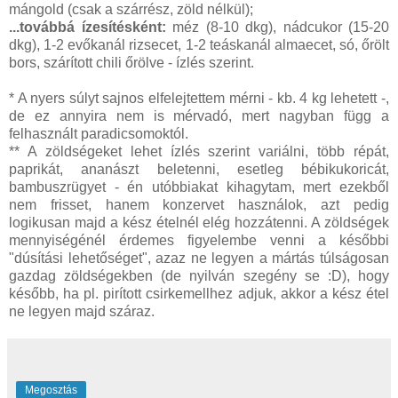
mángold (csak a szárrész, zöld nélkül);
...továbbá ízesítésként:
méz (8-10 dkg), nádcukor (15-20
dkg), 1-2 evőkanál rizsecet, 1-2 teáskanál almaecet, só, őrölt
bors, szárított chili őrölve - ízlés szerint.
* A nyers súlyt sajnos elfelejtettem mérni - kb. 4 kg lehetett -,
de ez annyira nem is mérvadó, mert nagyban függ a
felhasznált paradicsomoktól.
** A zöldségeket lehet ízlés szerint variálni, több répát,
paprikát, ananászt beletenni, esetleg bébikukoricát,
bambuszrügyet - én utóbbiakat kihagytam, mert ezekből
nem frisset, hanem konzervet használok, azt pedig
logikusan majd a kész ételnél elég hozzátenni. A zöldségek
mennyiségénél érdemes figyelembe venni a későbbi
"dúsítási lehetőséget", azaz ne legyen a mártás túlságosan
gazdag zöldségekben (de nyilván szegény se :D), hogy
később, ha pl. pirított csirkemellhez adjuk, akkor a kész étel
ne legyen majd száraz.
Megosztás