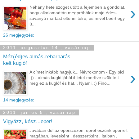
›
Néhány hete szöget ütött a fejemben a gondolat,
hogy alkalomadtán megpróbálok majd édes-
savanyú mártást eltenni télre, és mivel beért egy
ú...
26 megjegyzés:
2011. augusztus 14., vasárnap
Méz(éd)es almás-rebarbarás
kelt kuglóf
›
A címet inkább hagyjuk... Névrokonom - Egy pici
:)) - almás kuglófjából ihletet merítve született
meg ez a kuglóf és hát... Nyami. :) Fino...
14 megjegyzés:
2011. június 5., vasárnap
Vigyázz, kész...eper!
Javában dúl az eperszezon, epret eszünk eperrel:
magában, levesként , desszertként , italban ,