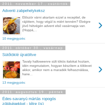
2011. november 17., csütörtök
Adventi zabpehelykeksz
Először várni akartam ezzel a recepttel, de
›
rájöttem, hogy végül is miért tenném? Elvégre
jövő hétvégén advent első vasárnapja van.
(Hoppá,...
10 megjegyzés:
2011. október 30., vasárnap
Sütőtöklé újratöltve
Tavaly halloweenre sült tökös italokat hoztam,
›
idén megmutatom, hogyan készítem a töklevet
akkor, amikor nem a maradék felhasználása,
hane...
13 megjegyzés:
2011. augusztus 19., péntek
Édes-savanyú mártás ropogós
zöldségekkel - télre (is)