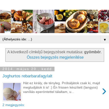
▼
A következő címkéjű bejegyzések mutatása:
gyömbér
.
Összes bejegyzés megjelenítése
2014. május 20., kedd
Joghurtos rebarbarafagylalt
Hát ez király, de tényleg. Próbáljátok csak ki, majd
›
megtudjátok ti is! :) Én frissen készített (langyos)
vaníliás eperöntettel tálaltam, u...
2 megjegyzés: