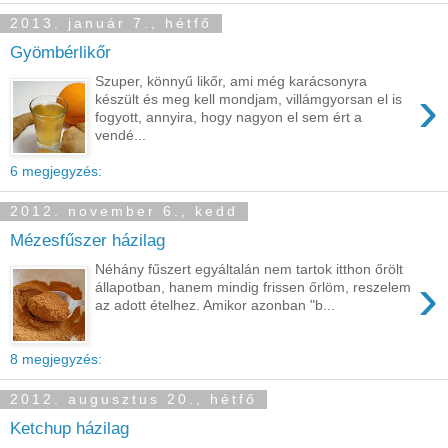
2013. január 7., hétfő
Gyömbérlikőr
Szuper, könnyű likőr, ami még karácsonyra
›
készült és meg kell mondjam, villámgyorsan el is
fogyott, annyira, hogy nagyon el sem ért a
vendé...
6 megjegyzés:
2012. november 6., kedd
Mézesfűszer házilag
Néhány fűszert egyáltalán nem tartok itthon őrölt
›
állapotban, hanem mindig frissen őrlöm, reszelem
az adott ételhez. Amikor azonban "b...
8 megjegyzés:
2012. augusztus 20., hétfő
Ketchup házilag