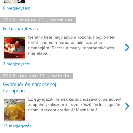
6 megjegyzés:
2012. május 12., szombat
Rebarbaraleves
Néhány hete nagylányom közölte, hogy ő nem
›
tortát, hanem rebarbarás pitét szeretne
névnapjára. Persze a tavalyi rebarbarakészlet
már elapa...
3 megjegyzés:
2012. január 11., szerda
Gyömbér és narancshéj
szirupban
›
Ez egy igazán remek kis sütihozzávaló, az adventi
zabpehelykekszem is ezzel készül és lesz igazán
finom. A recept eredetijét Maxnál talál...
16 megjegyzés: