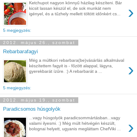
Ketchupot nagyon könnyű házilag készíteni. Bár
›
kicsit lassan készül el, de sok munkát nem
igényel, és a tűzhely mellett töltött időnkért cs...
5 megjegyzés:
2012. május 26., szombat
Rebarbarafagyi
Még a múltkori rebarbara(be)vásárlás alkalmával
›
készítettem fagyit is - főzött alappal, lágyra,
gyerekbarát ízűre. :) A rebarbarát a ...
5 megjegyzés:
2012. május 19., szombat
Paradicsomos húsgolyók
...vagy húsgolyók paradicsommártásban...vagy
›
valami ilyesmi. :) Még múlt hétvégén készült,
bolognai helyett, ugyanis megláttam ChefViki ...