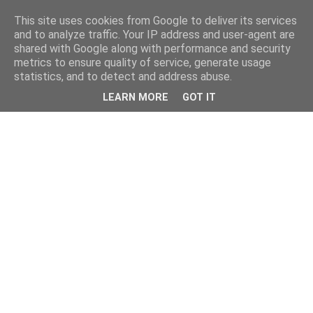
This site uses cookies from Google to deliver its services
and to analyze traffic. Your IP address and user-agent are
shared with Google along with performance and security
metrics to ensure quality of service, generate usage
statistics, and to detect and address abuse.
LEARN MORE
GOT IT