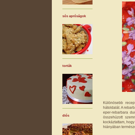
sós apróságok
torták
Különösebb recep
hátoldalát. A reba
eper-rebarbara du
diós
összehúzott szem
kockáztattam, hogy 
hiányában természet