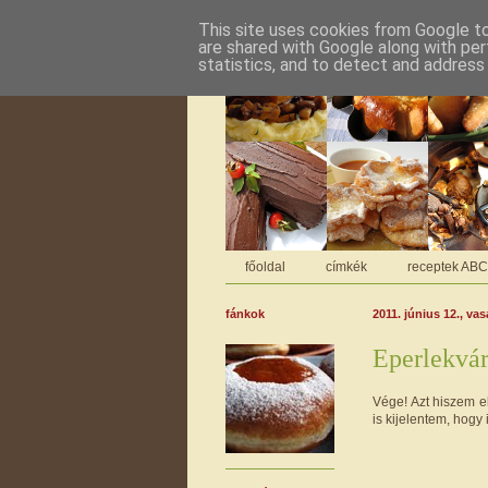
This site uses cookies from Google to 
are shared with Google along with per
statistics, and to detect and address
főoldal
címkék
receptek AB
fánkok
2011. június 12., va
Eperlekváro
Vége! Azt hiszem 
is kijelentem, hogy