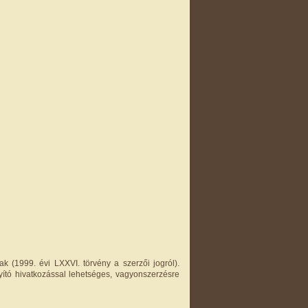
k (1999. évi LXXVI. törvény a szerzői jogról).
yító hivatkozással lehetséges, vagyonszerzésre