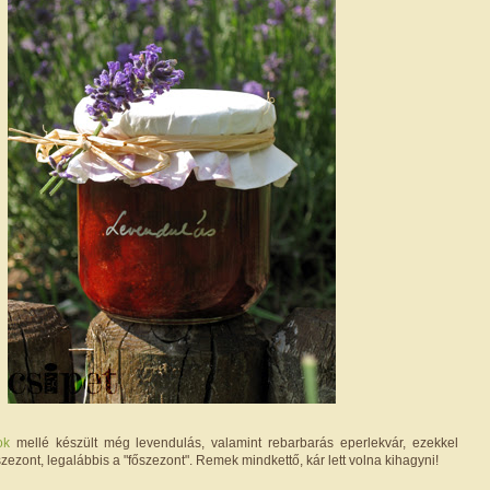
ok
mellé készült még levendulás, valamint rebarbarás eperlekvár, ezekkel
zezont, legalábbis a "főszezont". Remek mindkettő, kár lett volna kihagyni!