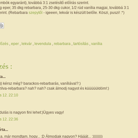
bimbók egyaránt), továbbá 3:1 zselésítő előírás szerint.
 eper, 35 dkg rebarbara, 25-30 dkg cukor, 1/2 rúd vanília magjai, továbbá 3:1
zerint. (Rebarbara
szepytől
- igeeen, lekvár is készült belőle. Köszi, puszi! :*)
főzés
,
eper
,
lekvár
,
levendula
,
rebarbara
,
tartósítás
,
vanília
és :
ta...
i!:)) kérsz még? barackos-rebarbarás, vaníliával?:)
zilva-rebarbara? nah? nah? csak álmodj nagyot és küüüüüldöm!:)
s 12. 22:10
ulás is nagyon fini lehet:)Ügyes vagy!
s 12. 22:36
írta...
, már mondtam, hogy... :D Álmodjak nagyon? Hááát... :))))))))