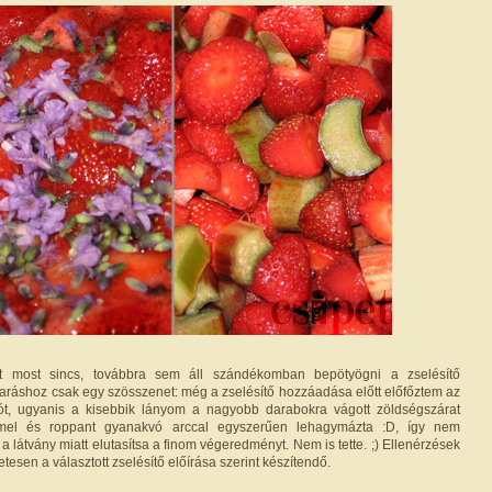
t most sincs, továbbra sem áll szándékomban bepötyögni a zselésítő
rbaráshoz csak egy szösszenet: még a zselésítő hozzáadása előtt előfőztem az
ót, ugyanis a kisebbik lányom a nagyobb darabokra vágott zöldségszárat
mel és roppant gyanakvó arccal egyszerűen lehagymázta :D, így nem
a látvány miatt elutasítsa a finom végeredményt. Nem is tette. ;) Ellenérzések
esen a választott zselésítő előírása szerint készítendő.