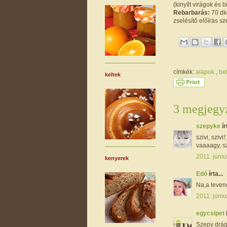
(kinyílt virágok és 
Rebarbarás:
70 dkg
zselésítő előírás s
címkék:
alapok
,
be
keltek
3 megjegyz
szepyke
ír
szivi, sziv
vaaaagy, s
2011. júniu
kenyerek
Edó
írta...
Na,a levend
2011. júniu
egycsipet
Szepy drága