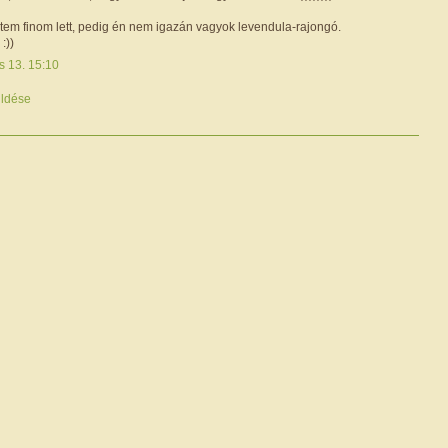
ntem finom lett, pedig én nem igazán vagyok levendula-rajongó.
:))
s 13. 15:10
ldése