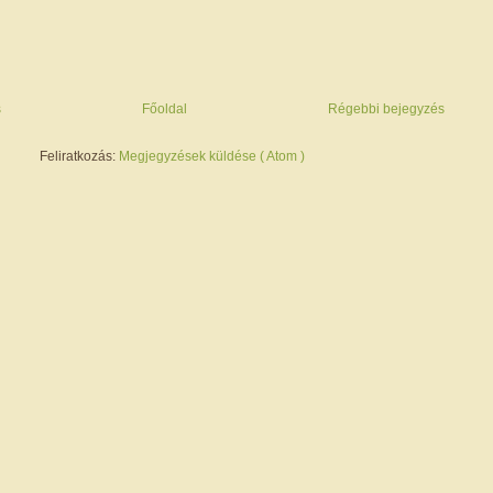
s
Főoldal
Régebbi bejegyzés
Feliratkozás:
Megjegyzések küldése ( Atom )