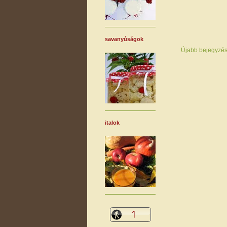
savanyúságok
Újabb bejegyzé
italok