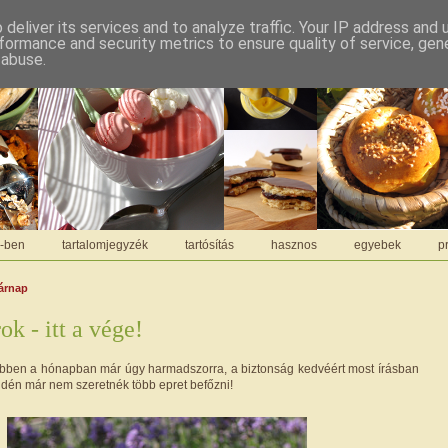
deliver its services and to analyze traffic. Your IP address and
formance and security metrics to ensure quality of service, ge
 abuse.
C-ben
tartalomjegyzék
tartósítás
hasznos
egyebek
pr
sárnap
k - itt a vége!
ebben a hónapban már úgy harmadszorra, a biztonság kedvéért most írásban
 idén már nem szeretnék több epret befőzni!