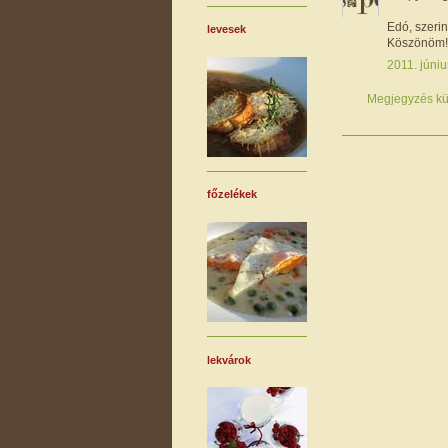
Edó, szeri
levesek
Köszönöm! 
2011. júniu
Megjegyzés kü
főzelékek
lekvárok