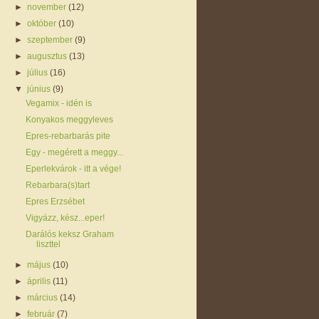
►
november
(12)
►
október
(10)
►
szeptember
(9)
►
augusztus
(13)
►
július
(16)
▼
június
(9)
Vegamix - idén is
Konyakos meggyleves
Epres-rebarbarás pite
Egy - megérett a meggy...
Eperlekvárok - itt a vége!
Rebarbara(s)tart
Epres Erzsébet
Vigyázz, kész...eper!
Darálós keksz Graham
liszttel
►
május
(10)
►
április
(11)
►
március
(14)
►
február
(7)