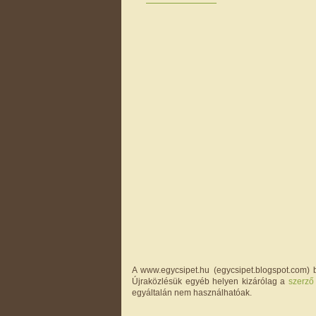
A www.egycsipet.hu (egycsipet.blogspot.com) b
Újraközlésük egyéb helyen kizárólag a
szerző
egyáltalán nem használhatóak.