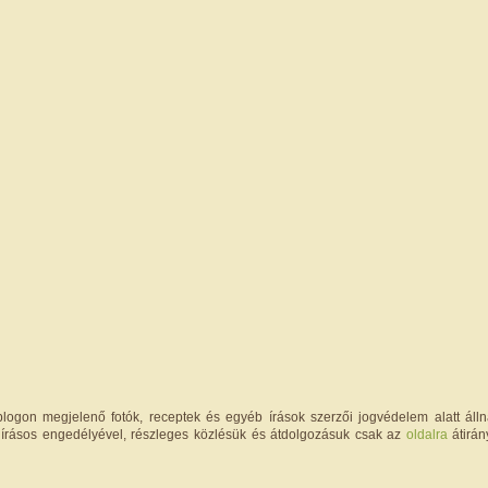
logon megjelenő fotók, receptek és egyéb írások szerzői jogvédelem alatt állna
írásos engedélyével, részleges közlésük és átdolgozásuk csak az
oldalra
átirán