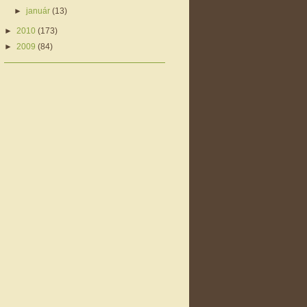
►
január
(13)
►
2010
(173)
►
2009
(84)