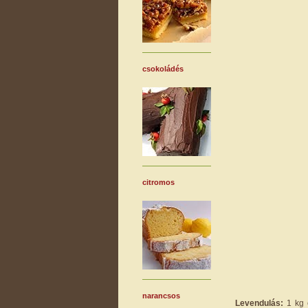
csokoládés
citromos
narancsos
Levendulás:
1 kg e