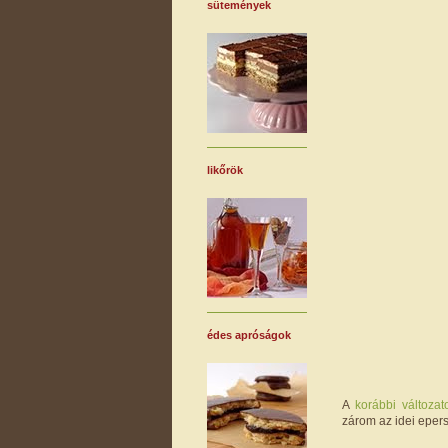
sütemények
likőrök
édes apróságok
A
korábbi változat
zárom az idei epers