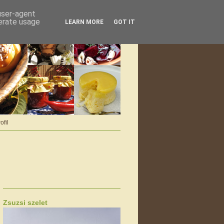
 user-agent
nerate usage
LEARN MORE
GOT IT
ofil
Zsuzsi szelet