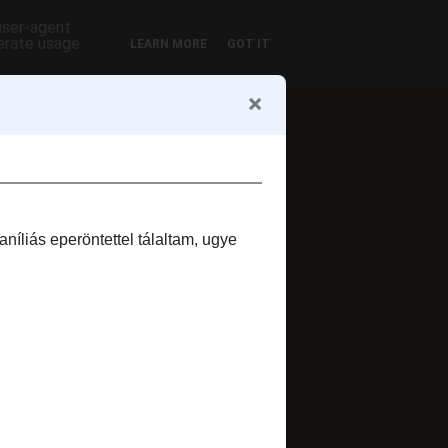
 user-agent
nerate usage
LEARN MORE
GOT IT
ofil
Zsuzsi szelet