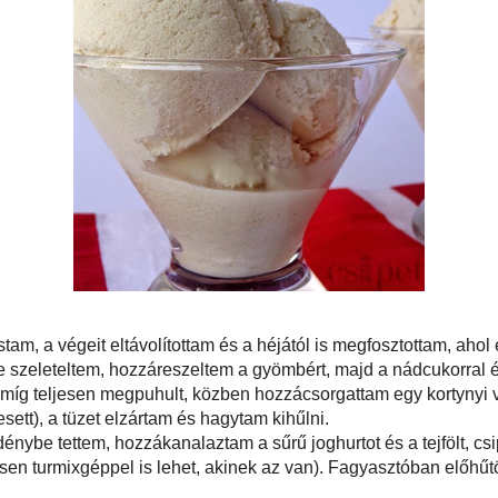
ztítottam (megmostam, a végeit eltávolítottam és a héjától is megfosztottam,
ol nem, ott nem erőltettem). A szárakat úgy fél centisre szeleteltem,
yömbért, majd a nádcukorral és kevés vízzel, fedő alatt főzni kezdtem. Addig