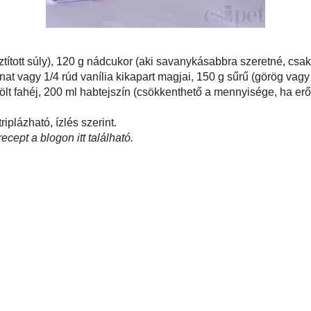
0 g rebarbara (tisztított súly), 120 g nádcukor (aki savanykásabbra szeretné,
en bele), 10 g reszelt gyömbér*, 25 g víz, kevés vaníliakivonat vagy 1/4 rúd
gjai, 150 g sűrű (görög vagy szükség szerint lecsepegtetett) natúr joghurt, 50
sipetnyi őrölt fahéj, 200 ml habtejszín (csökkenthető a mennyisége, ha
rbarás ízt szeretnétek elérni).
ge duplázható/triplázható, ízlés szerint.
es) rebarbarafagyi recept
a blogon itt található
.
agylalt/parfé
,
fahéj
,
gyömbér
,
joghurt/kefir
,
rebarbara
,
tejföl
,
tejszín
és :