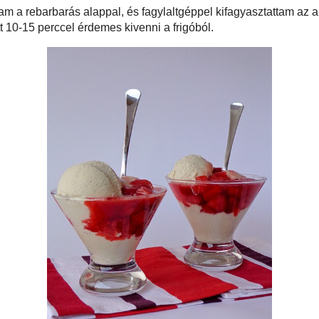
ni, amíg teljesen megpuhult, közben hozzácsorgattam egy kortynyi
. Amikor teljesen megpárolódott a rebarbara (rostjaira esett), a tüzet elzártam
 egy hosszú falú edénybe tettem, hozzákanalaztam a sűrű joghurtot és a tejfölt,
szórtam hozzá és botmixerrel pépesítettem (természetesen turmixgéppel is
n). Fagyasztóban előhűtöttem (1-2 óra, amíg fagyni kezd a szélein).
rtem, összeforgattam a rebarbarás alappal, és fagylaltgéppel kifagyasztattam
ó műanyag dobozban került a fagyasztóba. Fogyasztás előtt 10-15 perccel
rigóból.