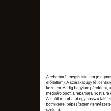
sütemények
likőrök
édes apróságok
A rebarbarát megtis
ahol engedte - ah
hozzáreszeltem a g