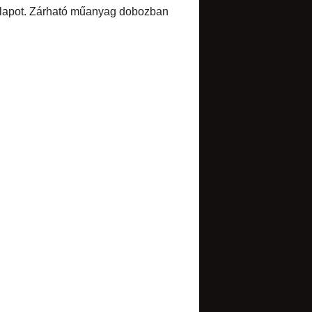
Select Language
▼
BLOGARCHÍVUM
►
2017
(1)
►
2016
(1)
►
2015
(7)
▼
2014
(34)
►
december
(1)
►
november
(2)
►
október
(4)
►
szeptember
(4)