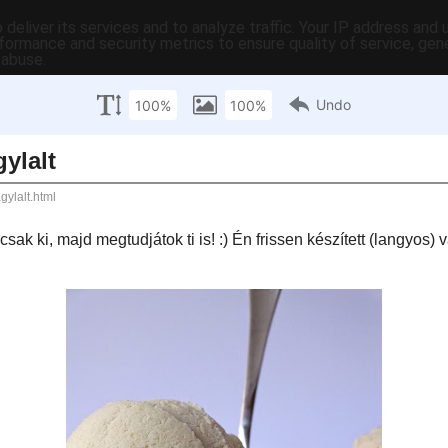
deliver its services and to analyze traffic. Your IP address and
formance and security metrics to ensure quality of service, ge
 abuse.
C-ben
tartalomjegyzék
tartósítás
hasznos
egyebek
pr
dd
rebarbarafagylalt
ényleg. Próbáljátok csak ki, majd megtudjátok ti is! :) Én frissen készített
eperöntettel tálaltam, ugye mondanom sem kell: szuper! :)