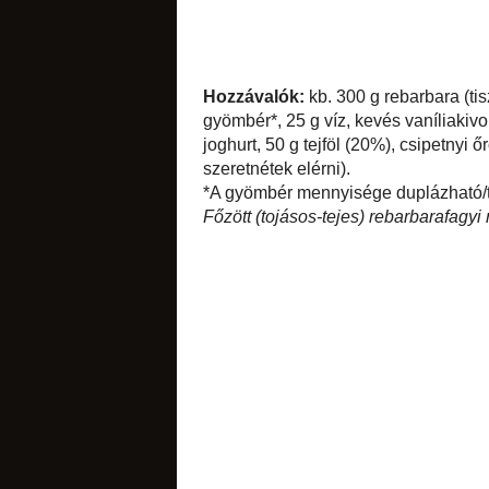
csokoládés
Hozzávalók:
kb. 30
csak 100 g-ot tegy
vanília kikapart ma
g tejföl (20%), c
erőteljesebben reba
*A gyömbér mennyisé
Főzött (tojásos-tej
citromos
címkék:
desszert
,
f
2 megjegyz
narancsos