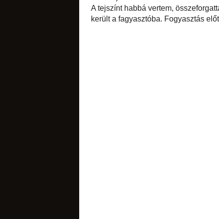
hagytam párolód
vaníliakivonatot is
és hagytam kihűlni.
A kihűlt rebarbarát
sós apróságok
csipetnyi fahéjat 
lehet, akinek az va
A tejszínt habbá ve
az alapot. Zárhat
érdemes kivenni a f
torták
diós