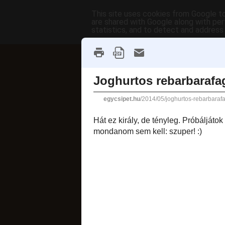
This site uses cookies from Google to 
are shared with Google along with per
statistics, and to detect and address
főoldal
címkék
receptek AB
fánkok
2014. május 20., ke
Joghurtos 
Hát ez király, de t
(langyos) vaníliás 