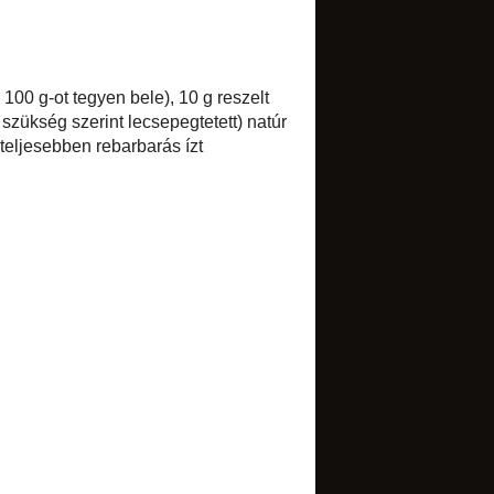
►
augusztus
(1)
►
július
(4)
►
június
(3)
▼
május
(5)
Réteges joghurthab
Martha Stewart magyarul
Joghurtos rebarbarafagylalt
Epres-rebarbarás crumble
Tejberizstorta
►
március
(2)
►
február
(5)
►
január
(3)
►
2013
(52)
►
2012
(85)
►
2011
(134)
►
2010
(173)
►
2009
(84)