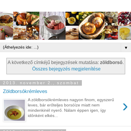
▼
A következő címkéjű bejegyzések mutatása:
zöldborsó
.
Összes bejegyzés megjelenítése
2013. november 2., szombat
Zöldborsókrémleves
›
A zöldborsókrémleves nagyon finom, egyszerű
leves, bár erőteljes borsóíze miatt nem
mindenkinél nyerő. Nálam éppen igen, így
időnként elkés...