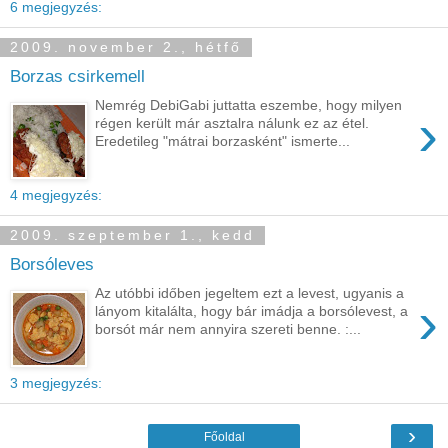
6 megjegyzés:
2009. november 2., hétfő
Borzas csirkemell
Nemrég DebiGabi juttatta eszembe, hogy milyen
›
régen került már asztalra nálunk ez az étel.
Eredetileg "mátrai borzasként" ismerte...
4 megjegyzés:
2009. szeptember 1., kedd
Borsóleves
Az utóbbi időben jegeltem ezt a levest, ugyanis a
›
lányom kitalálta, hogy bár imádja a borsólevest, a
borsót már nem annyira szereti benne. :...
3 megjegyzés:
›
Főoldal