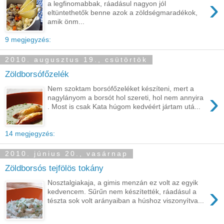
›
a legfinomabbak, ráadásul nagyon jól
eltüntethetők benne azok a zöldségmaradékok,
amik önm...
9 megjegyzés:
2010. augusztus 19., csütörtök
Zöldborsófőzelék
Nem szoktam borsófőzeléket készíteni, mert a
›
nagylányom a borsót hol szereti, hol nem annyira
. Most is csak Kata húgom kedvéért jártam utá...
14 megjegyzés:
2010. június 20., vasárnap
Zöldborsós tejfölös tokány
Nosztalgiakaja, a gimis menzán ez volt az egyik
›
kedvencem. Sűrűn nem készítették, ráadásul a
tészta sok volt arányaiban a húshoz viszonyítva...