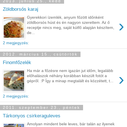
2013. június 25., kedd
Zöldborsós karaj
Gyerekkori ízemlék, anyum főzött időnként
›
zöldborsós húst és én nagyon szerettem. Az ő
receptje nincs meg, saját kútfő alapján készítem,
de...
2 megjegyzés:
2012. március 15., csütörtök
Finomfőzelék
Ha már a főzésre nem igazán jut időm, legalább
›
előhalászok néhány korábban készült fotót a
gépről. :P Így a minap megtalált és közzétett, t...
2 megjegyzés:
2011. szeptember 23., péntek
Tárkonyos csirkeraguleves
Amolyan mindent bele leves, bár talán az ilyenek