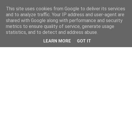
This site uses cookies from Google to deliver its services
and to analyze traffic. Your IP address and user-agent are
shared with Google along with performance and security
metrics to ensure quality of service, generate usage
statistics, and to detect and address abuse.
LEARN MORE
GOT IT