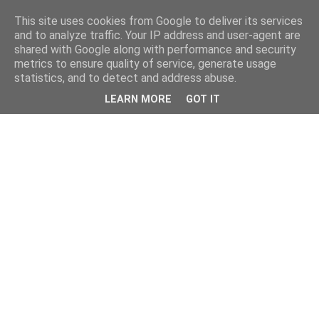
This site uses cookies from Google to deliver its services
and to analyze traffic. Your IP address and user-agent are
shared with Google along with performance and security
metrics to ensure quality of service, generate usage
statistics, and to detect and address abuse.
LEARN MORE
GOT IT