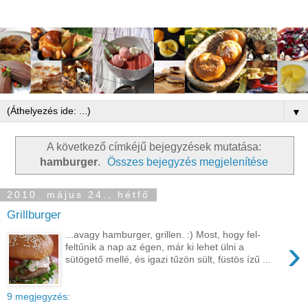
▼
A következő címkéjű bejegyzések mutatása:
hamburger
.
Összes bejegyzés megjelenítése
2010. május 24., hétfő
Grillburger
...avagy hamburger, grillen. :) Most, hogy fel-
›
feltűnik a nap az égen, már ki lehet ülni a
sütögető mellé, és igazi tűzön sült, füstös ízű ...
9 megjegyzés: