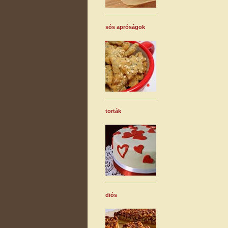
sós apróságok
torták
diós