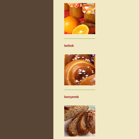
keltek
kenyerek