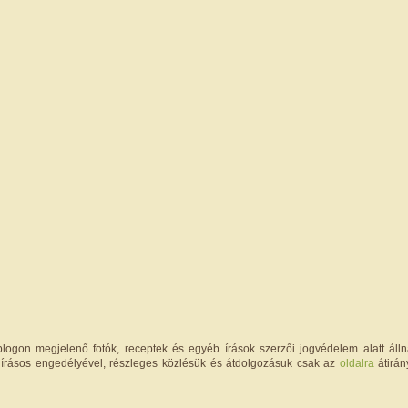
logon megjelenő fotók, receptek és egyéb írások szerzői jogvédelem alatt állna
írásos engedélyével, részleges közlésük és átdolgozásuk csak az
oldalra
átirán