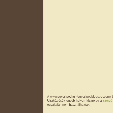
A www.egycsipet.hu (egycsipet.blogspot.com) b
Újraközlésük egyéb helyen kizárólag a
szerző
egyáltalán nem használhatóak.