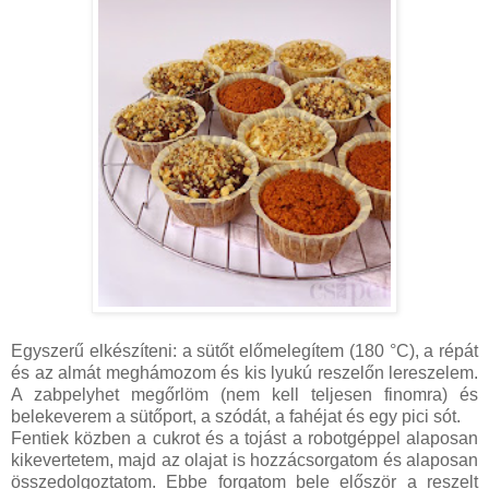
Egyszerű elkészíteni: a sütőt előmelegítem (180 °C), a répát
és az almát meghámozom és kis lyukú reszelőn lereszelem.
A zabpelyhet megőrlöm (nem kell teljesen finomra) és
belekeverem a sütőport, a szódát, a fahéjat és egy pici sót.
Fentiek közben a cukrot és a tojást a robotgéppel alaposan
kikevertetem, majd az olajat is hozzácsorgatom és alaposan
összedolgoztatom. Ebbe forgatom bele először a reszelt