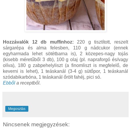
Hozzávalók 12 db muffinhoz:
220 g tisztított, reszelt
sárgarépa és alma felesben, 110 g nádcukor (ennek
egyharmada lehet sötétbarna is), 2 közepes-nagy tojás
(kisebb méretűből 3 db), 100 g olaj (pl. napraforgó és/vagy
olíva), 180 g zabpehelyliszt (a finomliszt is megfelelő, de
keverni is lehet), 1 teáskanál (3-4 g) sütőpor, 1 teáskanál
szódabikarbóna, 1 teáskanál őrölt fahéj, pici só.
Ebből
a receptből.
Megosztás
Nincsenek megjegyzések: