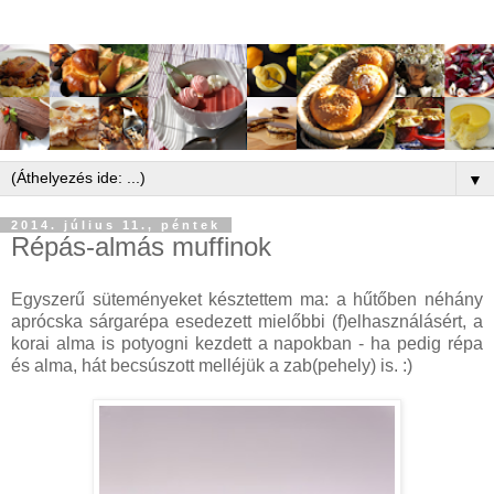
▼
2014. július 11., péntek
Répás-almás muffinok
Egyszerű süteményeket késztettem ma: a hűtőben néhány
aprócska sárgarépa esedezett mielőbbi (f)elhasználásért, a
korai alma is potyogni kezdett a napokban - ha pedig répa
és alma, hát becsúszott melléjük a zab(pehely) is. :)