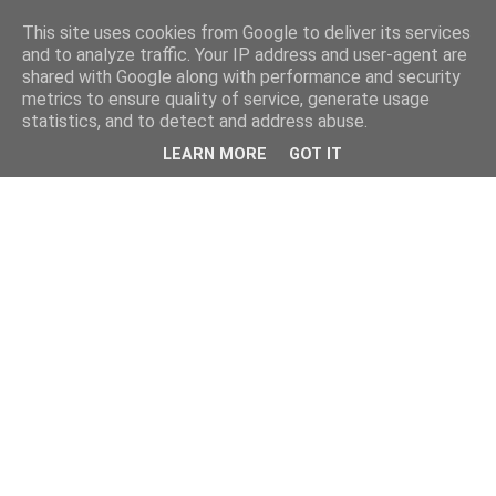
This site uses cookies from Google to deliver its services
and to analyze traffic. Your IP address and user-agent are
shared with Google along with performance and security
metrics to ensure quality of service, generate usage
statistics, and to detect and address abuse.
LEARN MORE
GOT IT