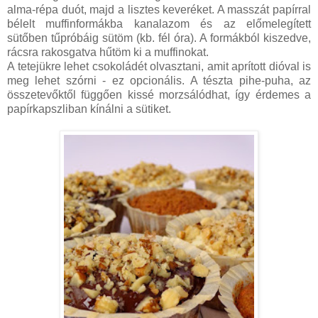
alma-répa duót, majd a lisztes keveréket. A masszát papírral
bélelt muffinformákba kanalazom és az előmelegített
sütőben tűpróbáig sütöm (kb. fél óra). A formákból kiszedve,
rácsra rakosgatva hűtöm ki a muffinokat.
A tetejükre lehet csokoládét olvasztani, amit aprított dióval is
meg lehet szórni - ez opcionális. A tészta pihe-puha, az
összetevőktől függően kissé morzsálódhat, így érdemes a
papírkapszliban kínálni a sütiket.