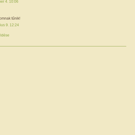
er 4. 10:06
omnak tűnik!
ius 9. 12:24
ldése