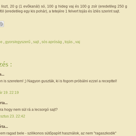
liszt, 20 g (1 evőkanál) só, 100 g hideg vaj és 100 g zsír (eredetileg 250 g
öl (eredetileg egy kis pohár), a tetejére 1 felvert tojás és ízlés szerint sajt.
be
,
gyors/egyszerű
,
sajt
,
sós apróság
,
tojás
,
vaj
és :
a...
n is szeretem! ;) Nagyon guszták, ki is fogom próbálni ezzel a recepttel!
ár 19. 22:19
írta...
ra hogy nem sül rá a lecsorgó sajt?
sztus 23. 22:42
írta...
nem ragad bele - szilikonos sütőpapírt használok, az nem "ragaszkodik"