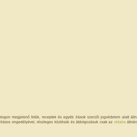
logon megjelenő fotók, receptek és egyéb írások szerzői jogvédelem alatt állna
írásos engedélyével, részleges közlésük és átdolgozásuk csak az
oldalra
átirán