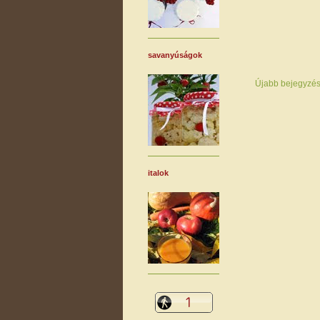
savanyúságok
Újabb bejegyzé
italok