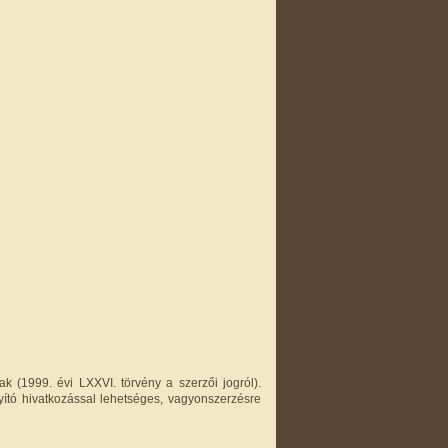
k (1999. évi LXXVI. törvény a szerzői jogról).
yító hivatkozással lehetséges, vagyonszerzésre