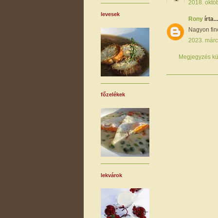
2018. októb
levesek
Rony
írta...
Nagyon fin
2023. márc
Megjegyzés kü
főzelékek
lekvárok