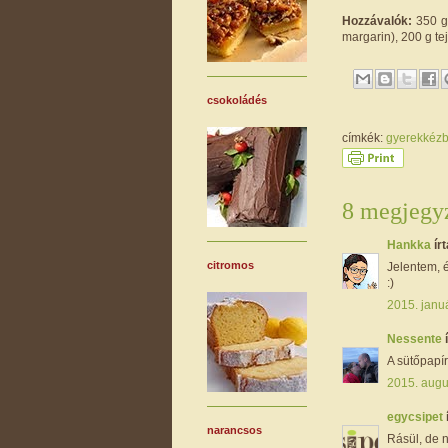
Hozzávalók:
350 g 
margarin), 200 g tejf
csokoládés
címkék:
gyerekkéz
8 megjegyz
Hankka
írt
citromos
Jelentem, é
:)
2015. janu
Nessente
A sütőpapír
2015. augu
egycsipet
narancsos
Rásül, de 