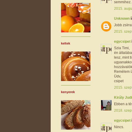
semmihez. 
2015. augu
Unknown
í
Jobb zsírra
2015. szep
egycsipet
keltek
Szia Timi,
én általába
lesz, mint t
ugyanakkor
hozzávalók
Remélem ízl
Üdv,
csipet
2015. szep
kenyerek
Király Jud
Ebben a té
2018. szep
egycsipet
Nincs.