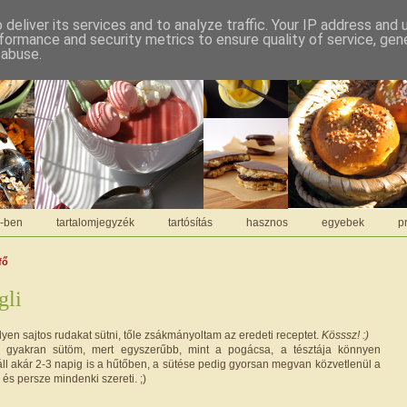
deliver its services and to analyze traffic. Your IP address and
formance and security metrics to ensure quality of service, ge
 abuse.
C-ben
tartalomjegyzék
tartósítás
hasznos
egyebek
pr
fő
gli
lyen sajtos rudakat sütni, tőle zsákmányoltam az eredeti receptet.
Kösssz! :)
 gyakran sütöm, mert egyszerűbb, mint a pogácsa, a tésztája könnyen
áll akár 2-3 napig is a hűtőben, a sütése pedig gyorsan megvan közvetlenül a
 és persze mindenki szereti. ;)