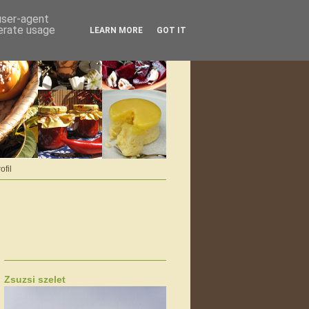
 user-agent
nerate usage
LEARN MORE
GOT IT
ofil
Zsuzsi szelet