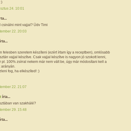
:)
sztus 24. 10:01
rta...
l csinálni mint vajjal? Üdv Timi
tember 22. 20:03
írta...
n felesben szeretem készíteni (ezért írtam így a receptben), omlósabb
isztán vajjal készítve. Csak vajjal készítve is nagyon jó szokott lenni,
 pl. 100% zsírral nekem már nem vált be, úgy már módosítani kell a
 arányán.
eni fog, ha elkészíted! :)
tember 22. 21:07
it
írta...
sztában van szakhálé?
tember 29. 15:48
írta...