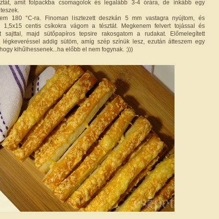
sztát, amit folpackba csomagolok és legalább 3-4 órára, de inkább egy
teszek.
ítem 180 °C-ra. Finoman lisztezett deszkán 5 mm vastagra nyújtom, és
 1,5x15 centis csíkokra vágom a tésztát. Megkenem felvert tojással és
 sajttal, majd sütőpapíros tepsire rakosgatom a rudakat. Előmelegített
 légkeveréssel addig sütöm, amíg szép színük lesz, ezután átteszem egy
, hogy kihűlhessenek...ha előbb el nem fogynak. :)))