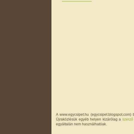
A www.egycsipet.hu (egycsipet.blogspot.com) b
Újraközlésük egyéb helyen kizárólag a
szerző
egyáltalán nem használhatóak.