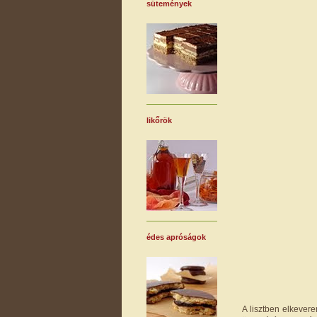
sütemények
likőrök
édes apróságok
A lisztben elkever