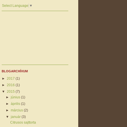
Select Language
▼
BLOGARCHÍVUM
►
2017
(1)
►
2016
(1)
▼
2015
(7)
►
június
(1)
►
április
(1)
►
március
(2)
▼
január
(3)
Citrusos sajttorta