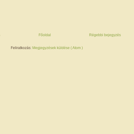
s
Főoldal
Régebbi bejegyzés
Feliratkozás:
Megjegyzések küldése ( Atom )