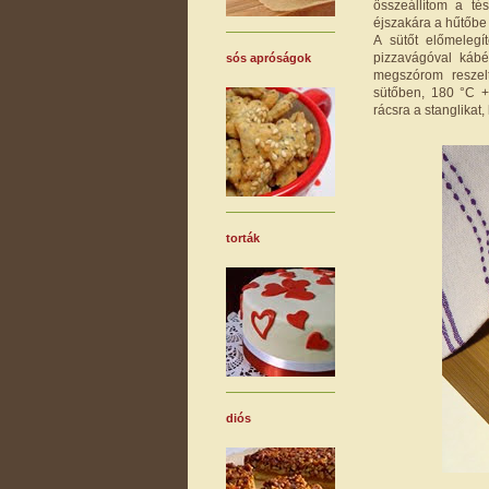
összeállítom a té
éjszakára a hűtőbe 
A sütőt előmeleg
pizzavágóval kábé
sós apróságok
megszórom reszelt
sütőben, 180 °C +
rácsra a stanglikat
torták
diós