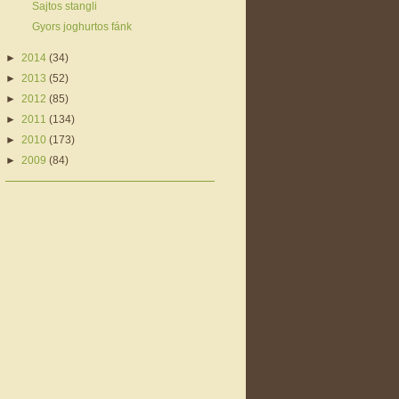
Sajtos stangli
Gyors joghurtos fánk
►
2014
(34)
►
2013
(52)
►
2012
(85)
►
2011
(134)
►
2010
(173)
►
2009
(84)