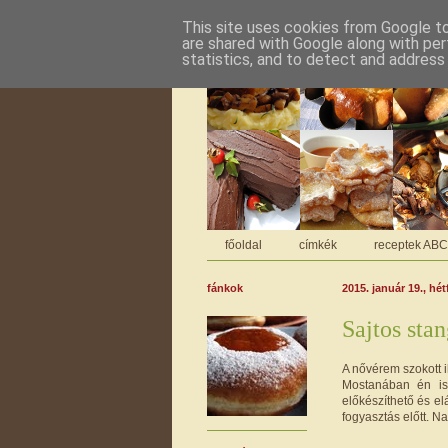
This site uses cookies from Google to 
are shared with Google along with per
statistics, and to detect and address
főoldal
címkék
receptek AB
fánkok
2015. január 19., hét
Sajtos stan
A nővérem szokott i
Mostanában én is
előkészíthető és el
fogyasztás előtt. Na