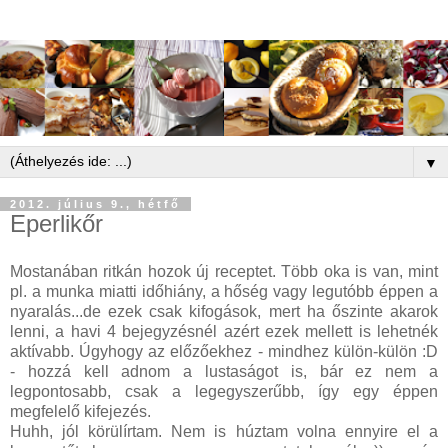
▼
2012. július 9., hétfő
Eperlikőr
Mostanában ritkán hozok új receptet. Több oka is van, mint
pl. a munka miatti időhiány, a hőség vagy legutóbb éppen a
nyaralás...de ezek csak kifogások, mert ha őszinte akarok
lenni, a havi 4 bejegyzésnél azért ezek mellett is lehetnék
aktívabb. Úgyhogy az előzőekhez - mindhez külön-külön :D
- hozzá kell adnom a lustaságot is, bár ez nem a
legpontosabb, csak a legegyszerűbb, így egy éppen
megfelelő kifejezés.
Huhh, jól körülírtam. Nem is húztam volna ennyire el a