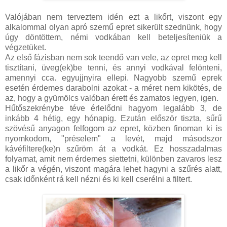
Valójában nem terveztem idén ezt a likőrt, viszont egy
alkalommal olyan apró szemű epret sikerült szednünk, hogy
úgy döntöttem, némi vodkában kell beteljesíteniük a
végzetüket.
Az első fázisban nem sok teendő van vele, az epret meg kell
tisztítani, üveg(ek)be tenni, és annyi vodkával felönteni,
amennyi cca. egyujjnyira ellepi. Nagyobb szemű eprek
esetén érdemes darabolni azokat - a méret nem kikötés, de
az, hogy a gyümölcs valóban érett és zamatos legyen, igen.
Hűtőszekrénybe téve érlelődni hagyom legalább 3, de
inkább 4 hétig, egy hónapig. Ezután először tiszta, sűrű
szövésű anyagon felfogom az epret, közben finoman ki is
nyomkodom, "préselem" a levét, majd másodszor
kávéfiltere(ke)n szűröm át a vodkát. Ez hosszadalmas
folyamat, amit nem érdemes siettetni, különben zavaros lesz
a likőr a végén, viszont magára lehet hagyni a szűrés alatt,
csak időnként rá kell nézni és ki kell cserélni a filtert.