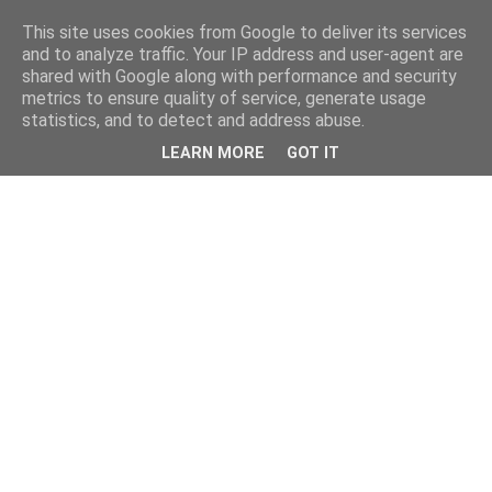
This site uses cookies from Google to deliver its services
and to analyze traffic. Your IP address and user-agent are
shared with Google along with performance and security
metrics to ensure quality of service, generate usage
statistics, and to detect and address abuse.
LEARN MORE
GOT IT