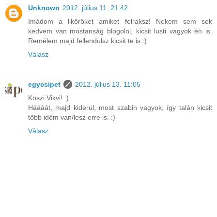
Unknown
2012. július 11. 21:42
Imádom a likőröket amiket felraksz! Nekem sem sok
kedvem van mostanság blogolni, kicsit lusti vagyok én is.
Remélem majd fellendülsz kicsit te is :)
Válasz
egycsipet
2012. július 13. 11:05
Köszi Vikvi! :)
Háááát, majd kiderül, most szabin vagyok, így talán kicsit
több időm van/lesz erre is. :)
Válasz