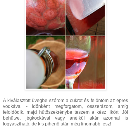
A kiválasztott üvegbe szórom a cukrot és felöntöm az epres
vodkával - időnként megforgatom, összerázom, amíg
feloldódik, majd hűtőszekrénybe teszem a kész likőrt. Jól
behűtve, jégkockával vagy anélkül akár azonnal is
fogyasztható, de kis pihenő után még finomabb lesz!