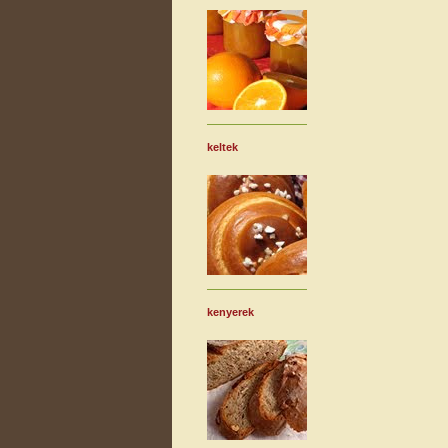
keltek
kenyerek