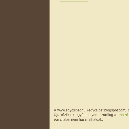
A www.egycsipet.hu (egycsipet.blogspot.com) b
Újraközlésük egyéb helyen kizárólag a
szerző
egyáltalán nem használhatóak.