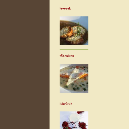
levesek
főzelékek
lekvárok