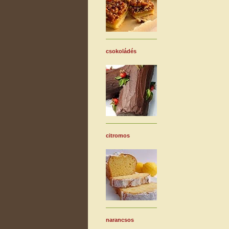
csokoládés
citromos
narancsos