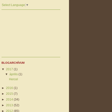
Select Language
▼
BLOGARCHÍVUM
▼
2017
(1)
▼
április
(1)
Hercel
►
2016
(1)
►
2015
(7)
►
2014
(34)
►
2013
(52)
►
2012
(85)