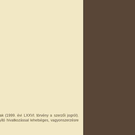
k (1999. évi LXXVI. törvény a szerzői jogról).
yító hivatkozással lehetséges, vagyonszerzésre