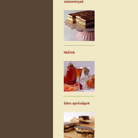
sütemények
likőrök
édes apróságok