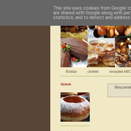
This site uses cookies from Google to 
are shared with Google along with per
statistics, and to detect and address
főoldal
címkék
receptek AB
fánkok
Nincsen