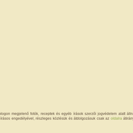
logon megjelenő fotók, receptek és egyéb írások szerzői jogvédelem alatt állna
írásos engedélyével, részleges közlésük és átdolgozásuk csak az
oldalra
átirán