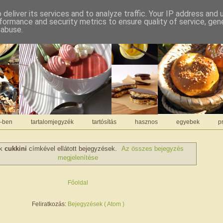
deliver its services and to analyze traffic. Your IP address and
formance and security metrics to ensure quality of service, ge
 abuse.
C-ben
tartalomjegyzék
tartósítás
hasznos
egyebek
pr
ek
cukkini
címkével ellátott bejegyzések.
Az összes bejegyzés
megjelenítése
Főoldal
Feliratkozás:
Bejegyzések ( Atom )