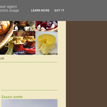
 user-agent
nerate usage
LEARN MORE
GOT IT
ofil
Zsuzsi szelet