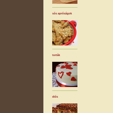
sós apróságok
torták
diós