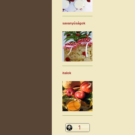
savanyúságok
italok